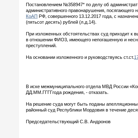
Постановлением №358947* по делу об администрат
административного правонарушения, посягающего н
КоАП
РФ, совершенного 13.12.2017 года, с назначе
(пятьсот десять) рублей (л.д.14).
При изложенных обстоятельствах суд приходит к в
в отношении ФИО3, имеющего непогашенную и несн
преступлений.
На основании изложенного и руководствуясь ст.ст.
1
В иске межмуниципального отдела МВД России «Ко
ДД.ММ.ГГГГгода рождения, - отказать.
На решение суда могут быть поданы апелляционны
районный суд Республики Мордовия в течение деся
Председательствующий С.В. Андронов