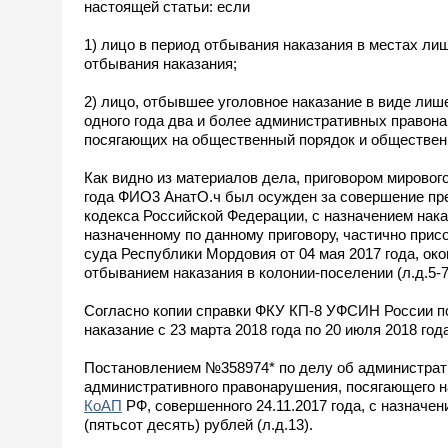
настоящей статьи: если
1) лицо в период отбывания наказания в местах л
отбывания наказания;
2) лицо, отбывшее уголовное наказание в виде ли
одного года два и более административных правон
посягающих на общественный порядок и общественн
Как видно из материалов дела, приговором мировог
года ФИО3 АнатО.ч был осужден за совершение пр
кодекса Российской Федерации, с назначением нака
назначенному по данному приговору, частично прис
суда Республики Мордовия от 04 мая 2017 года, ок
отбыванием наказания в колонии-поселении (л.д.5-7
Согласно копии справки ФКУ КП-8 УФСИН России п
наказание с 23 марта 2018 года по 20 июля 2018 год
Постановлением №358974* по делу об администрат
административного правонарушения, посягающего н
КоАП
РФ, совершенного 24.11.2017 года, с назначе
(пятьсот десять) рублей (л.д.13).