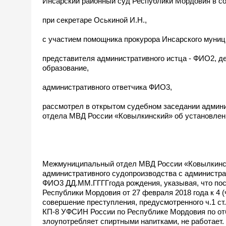
Инсарский районный суд Республики Мордовия в со
при секретаре Оськиной И.Н.,
с участием помощника прокурора Инсарского муни
представителя административного истца - ФИО2, д
образование,
административного ответчика ФИО3,
рассмотрел в открытом судебном заседании админ
отдела МВД России «Ковылкинский» об установлен
Межмуниципальный отдел МВД России «Ковылкински
административного судопроизводства с администр
ФИО3 ДД.ММ.ГГГГгода рождения, указывая, что пос
Республики Мордовия от 27 февраля 2018 года к 4
совершение преступления, предусмотренного ч.1 ст.
КП-8 УФСИН России по Республике Мордовия по отб
злоупотребляет спиртными напитками, не работает.