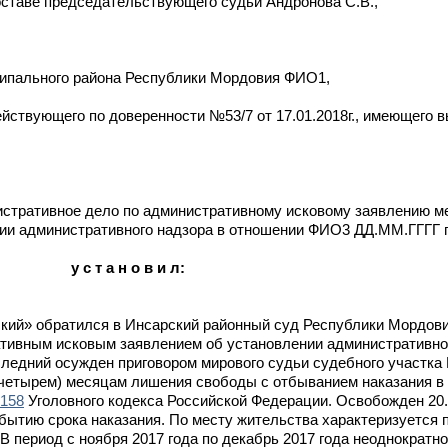
ставе председательствующего судьи Андронова С.В.,
ципального района Республики Мордовия ФИО1,
ействующего по доверенности №53/7 от 17.01.2018г., имеющего
истративное дело по административному исковому заявлению 
ии административного надзора в отношении ФИО3 ДД.ММ.ГГГГ г
у с т а н о в и л:
й» обратился в Инсарский районный суд Республики Мордови
ативным исковым заявлением об установлении административно
ледний осужден приговором мирового судьи судебного участка 
 (четырем) месяцам лишения свободы с отбыванием наказания в
158
Уголовного кодекса Российской Федерации. Освобожден 20.
ытию срока наказания. По месту жительства характеризуется 
 В период с ноября 2017 года по декабрь 2017 года неоднократн