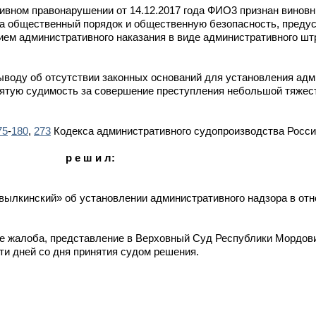
ивном правонарушении от 14.12.2017 года ФИО3 признан винов
а общественный порядок и общественную безопасность, предус
нием административного наказания в виде административного шт
ыводу об отсутствии законных оснований для установления адм
ятую судимость за совершение преступления небольшой тяжес
75
-
180
,
273
Кодекса административного судопроизводства Росси
р е ш и л:
вылкинский» об установлении административного надзора в о
е жалоба, представление в Верховный Суд Республики Мордов
ти дней со дня принятия судом решения.