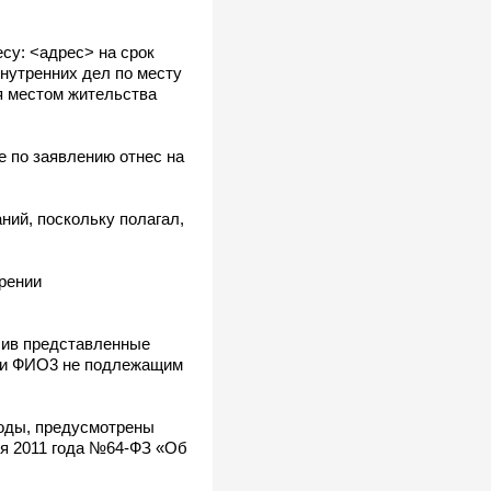
су: <адрес> на срок
внутренних дел по месту
я местом жительства
 по заявлению отнес на
ий, поскольку полагал,
рении
учив представленные
нии ФИО3 не подлежащим
боды, предусмотрены
ля 2011 года №64-ФЗ «Об