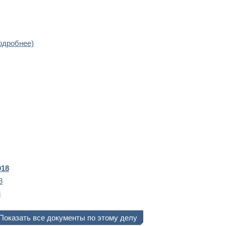
одробнее)
018
8
8
Показать все документы по этому делу