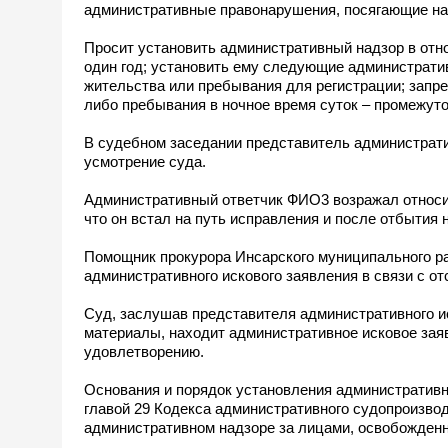
административные правонарушения, посягающие на
Просит установить административный надзор в от
один год; установить ему следующие административ
жительства или пребывания для регистрации; запр
либо пребывания в ночное время суток – промежуто
В судебном заседании представитель администрат
усмотрение суда.
Административный ответчик ФИО3 возражал относи
что он встал на путь исправления и после отбытия 
Помощник прокурора Инсарского муниципального р
административного искового заявления в связи с о
Суд, заслушав представителя административного и
материалы, находит административное исковое за
удовлетворению.
Основания и порядок установления административ
главой 29 Кодекса административного судопроизво
административном надзоре за лицами, освобожден