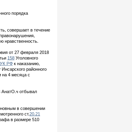
нного порядка
ть, совершает в течение
 правонарушения,
ю нравственность.
овия от 27 февраля 2018
атьи
158
Уголовного
0УК РФ
к наказанию,
 Инсарского районного
 на 4 месяца с
3 АнатО.ч отбывал
иновным в совершении
мотренного ст.
20.21
рафа в размере 510