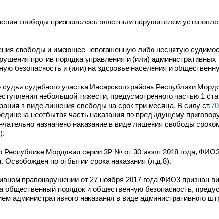
ишения свободы признавалось злостным нарушителем установле
шения свободы и имеющее непогашенную либо неснятую судимос
арушения против порядка управления и (или) административных
ую безопасность и (или) на здоровье населения и общественну
о судьи судебного участка Инсарского района Республики Морд
еступления небольшой тяжести, предусмотренного частью 1 ст
зания в виде лишения свободы на срок три месяца. В силу ст.
7
оединена неотбытая часть наказания по предыдущему приговору
ончательно назначено наказание в виде лишения свободы сроком
).
о Республике Мордовия серии 3Р № от 30 июля 2018 года, ФИО
а. Освобожден по отбытии срока наказания (л.д.8).
ивном правонарушении от 27 ноября 2017 года ФИО3 признан в
а общественный порядок и общественную безопасность, предус
нием административного наказания в виде административного шт