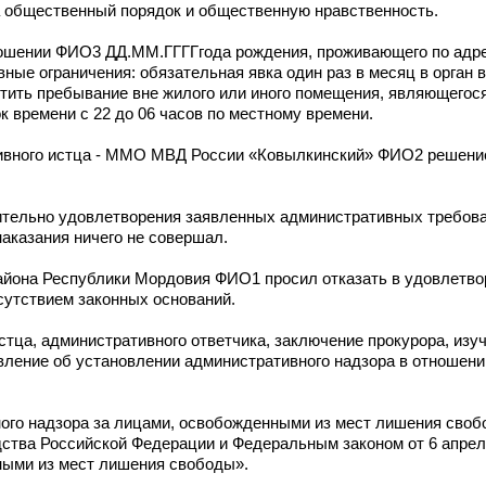
 общественный порядок и общественную нравственность.
ношении ФИО3 ДД.ММ.ГГГГгода рождения, проживающего по адре
ные ограничения: обязательная явка один раз в месяц в орган 
етить пребывание вне жилого или иного помещения, являющегос
к времени с 22 до 06 часов по местному времени.
ивного истца - ММО МВД России «Ковылкинский» ФИО2 решение
тельно удовлетворения заявленных административных требован
наказания ничего не совершал.
айона Республики Мордовия ФИО1 просил отказать в удовлетво
тсутствием законных оснований.
стца, административного ответчика, заключение прокурора, из
явление об установлении административного надзора в отноше
ного надзора за лицами, освобожденными из мест лишения сво
дства Российской Федерации и Федеральным законом от 6 апре
ными из мест лишения свободы».