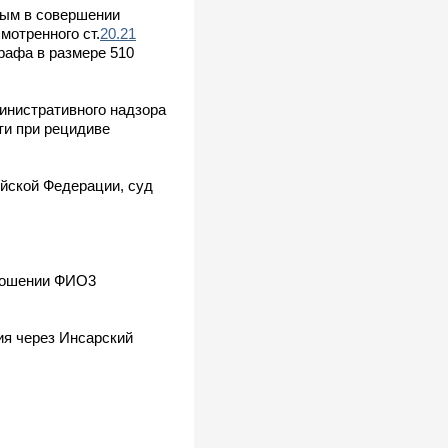
ным в совершении
мотренного ст.
20.21
рафа в размере 510
инистративного надзора
ти при рецидиве
йской Федерации, суд
тношении ФИО3
ия через Инсарский