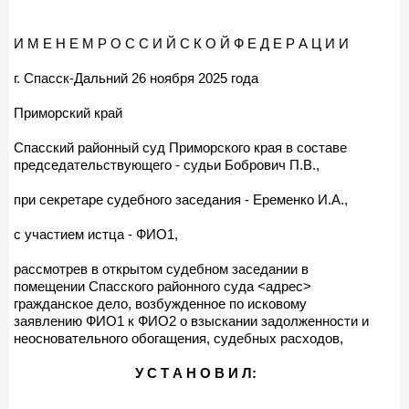
И М Е Н Е М Р О С С И Й С К О Й Ф Е Д Е Р А Ц И И
г. Спасск-Дальний 26 ноября 2025 года
Приморский край
Спасский районный суд Приморского края в составе
председательствующего - судьи Бобрович П.В.,
при секретаре судебного заседания - Еременко И.А.,
с участием истца - ФИО1,
рассмотрев в открытом судебном заседании в
помещении Спасского районного суда <адрес>
гражданское дело, возбужденное по исковому
заявлению ФИО1 к ФИО2 о взыскании задолженности и
неосновательного обогащения, судебных расходов,
У С Т А Н О В И Л: