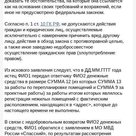
доказать те обстоятельства, на которые она ссылается
как на основания своих требований и возражений, если
иное не предусмотрено федеральным законом.
Согласно п. 1 ст.
10 ГК РФ
, не допускаются действия
граждан и юридических лиц, осуществляемые
исключительно с намерением причинить вред другому
лицу, действия в обход закона с противоправной целью,
а также иное заведомо недобросовестное
осуществление гражданских прав (злоупотребление
правом).
Из искового заявления следует, что в ДД.ММ.ГГГГ года
истец ФИО1 передал ответчику ФИО2 денежные
средства в размере СУММА 12 (из которых СУММА 13
за работы по перепланировке помещений и СУММА 9 за
проектные работы) за работы итогом которых являлось
регистрация нежилых помещений с фактическим
расположением, находящихся в <адрес>, которые до
настоящего времени не выполнены.
В связи с недобровольным возвратом ФИО2 денежных
средств, ФИО1 обратился с заявлением в МО МВД
России «Спасский», по результатам рассмотрения