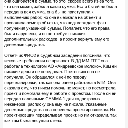
она ошибается в сумме, то это, скорее всего из-за того,
что она может, забыла какая сумма. Если бы ей не была
передана вся сумма, она бы не приступила к
выполнению работ, но она выезжала на объект и
проводила осмотр объекта, что подтверждает факт
получения указанной суммы. Полагает, что его права
были нарушены, и он не требует никаких
дополнительных расходов, а просит вернуть ему его
денежные средства.
Ответчик ФИО2 в судебном заседании пояснила, что
исковые требования не признает. В ДД.ММ.ГГГГ она
работала технологом АО «Андреевское молоко». Ким ей
никакие деньги не передавал. Претензию она не
получала. Он обращался к ней по поводу
перепланировки, так как она ранее работала в БТИ. Она
сказала ему, что ничем помочь не может, но посмотрела
проект и помогала ему в работе с проектом. После он ей
передал наличными СУММА 1 для кадастровых
инженеров, расписку она ему не писала. Указанные
денежные средства она перевела проектировщикам. Их
проектировщик переделывал проект, но им отказали, так
как там была несущая стена.