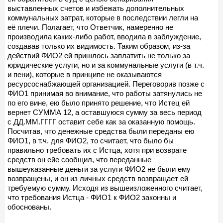
выставленных счетов и избежать дополнительных
коммунальных затрат, которые в последствии легли на
её плечи. Полагает, что Ответчик, намеренно не
производила каких-либо работ, вводила в заблуждение,
создавав только их видимость. Таким образом, из-за
действий ФИО2 ей пришлось заплатить не только за
юридические услуги, но и за коммунальные услуги (в т.ч.
и пени), которые в принципе не оказываются
ресурсоснабжающей организацией. Переговорив позже с
ФИО1 принимая во внимание, что работы затянулись не
по его вине, ею было принято решение, что Истец ей
вернет СУММА 12, а оставшуюся сумму за весь период
с ДД.ММ.ГГГГ оставит себе как за оказанную помощь.
Посчитав, что денежные средства были переданы ею
ФИО1, в т.ч. для ФИО2, то считает, что было бы
правильно требовать их с Истца, хотя при возврате
средств он ейе сообщил, что переданные
вышеуказанные деньги за услуги ФИО2 не были ему
возвращены, и он из личных средств возвращает ей
требуемую сумму. Исходя из вышеизложенного считает,
что требования Истца - ФИО1 к ФИО2 законны и
обоснованы.