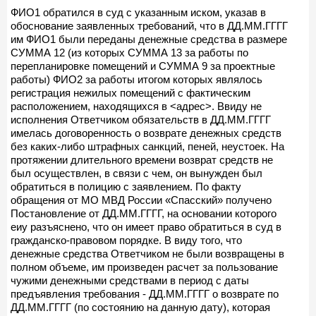
ФИО1 обратился в суд с указанным иском, указав в
обоснование заявленных требований, что в ДД.ММ.ГГГГ
им ФИО1 были переданы денежные средства в размере
СУММА 12 (из которых СУММА 13 за работы по
перепланировке помещений и СУММА 9 за проектные
работы) ФИО2 за работы итогом которых являлось
регистрация нежилых помещений с фактическим
расположением, находящихся в <адрес>. Ввиду не
исполнения Ответчиком обязательств в ДД.ММ.ГГГГ
имелась договоренность о возврате денежных средств
без каких-либо штрафных санкций, пеней, неустоек. На
протяжении длительного времени возврат средств не
был осуществлен, в связи с чем, он вынужден был
обратиться в полицию с заявлением. По факту
обращения от МО МВД России «Спасский» получено
Постановление от ДД.ММ.ГГГГ, на основании которого
еиу разъяснено, что он имеет право обратиться в суд в
гражданско-правовом порядке. В виду того, что
денежные средства Ответчиком не были возвращены в
полном объеме, им произведен расчет за пользование
чужими денежными средствами в период с даты
предъявления требования - ДД.ММ.ГГГГ о возврате по
ДД.ММ.ГГГГ (по состоянию на данную дату), которая