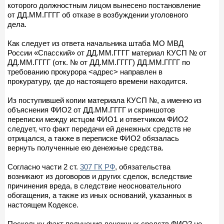
которого должностным лицом вынесено постановление
от ДД.ММ.ГГГГ об отказе в возбуждении уголовного
дела.
Как следует из ответа начальника штаба МО МВД
России «Спасский» от ДД.ММ.ГГГГ материал КУСП № от
ДД.ММ.ГГГГ (отк. № от ДД.ММ.ГГГГ) ДД.ММ.ГГГГ по
требованию прокурора <адрес> направлен в
прокуратуру, где до настоящего времени находится.
Из поступившей копии материала КУСП №, а именно из
объяснения ФИО2 от ДД.ММ.ГГГГ и скриншотов
переписки между истцом ФИО1 и ответчиком ФИО2
следует, что факт передачи ей денежных средств не
отрицался, а также в переписке ФИО2 обязалась
вернуть полученные ею денежные средства.
Согласно части 2 ст.
307 ГК РФ
, обязательства
возникают из договоров и других сделок, вследствие
причинения вреда, в следствие неосновательного
обогащения, а также из иных оснований, указанных в
настоящем Кодексе.
Поскольку факт получения денежных средств ФИО2 не