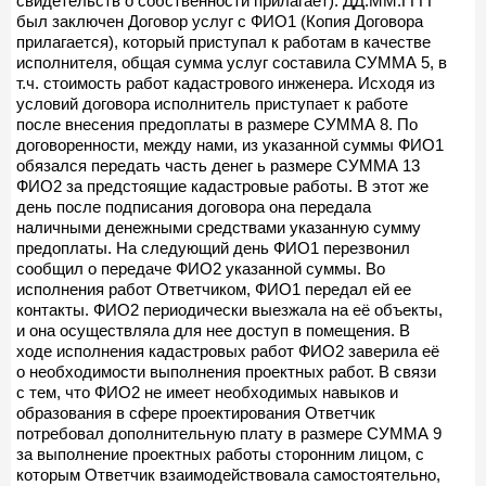
свидетельств о собственности прилагает). ДД.ММ.ГГГГ
был заключен Договор услуг с ФИО1 (Копия Договора
прилагается), который приступал к работам в качестве
исполнителя, общая сумма услуг составила СУММА 5, в
т.ч. стоимость работ кадастрового инженера. Исходя из
условий договора исполнитель приступает к работе
после внесения предоплаты в размере СУММА 8. По
договоренности, между нами, из указанной суммы ФИО1
обязался передать часть денег ь размере СУММА 13
ФИО2 за предстоящие кадастровые работы. В этот же
день после подписания договора она передала
наличными денежными средствами указанную сумму
предоплаты. На следующий день ФИО1 перезвонил
сообщил о передаче ФИО2 указанной суммы. Во
исполнения работ Ответчиком, ФИО1 передал ей ее
контакты. ФИО2 периодически выезжала на её объекты,
и она осуществляла для нее доступ в помещения. В
ходе исполнения кадастровых работ ФИО2 заверила её
о необходимости выполнения проектных работ. В связи
с тем, что ФИО2 не имеет необходимых навыков и
образования в сфере проектирования Ответчик
потребовал дополнительную плату в размере СУММА 9
за выполнение проектных работы сторонним лицом, с
которым Ответчик взаимодействовала самостоятельно,