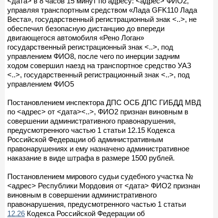
<дата> в 8 часов 15 минут по адресу: <адрес> ФИО2,
управляя транспортным средством «Лада GFK110 Лада
Веста», государственный регистрационный знак <..>, не
обеспечил безопасную дистанцию до впереди
двигающегося автомобиля «Рено Логан»
государственный регистрационный знак <..>, под
управлением ФИО8, после чего по инерции задним
ходом совершил наезд на транспортное средство УАЗ
<..>, государственный регистрационный знак <..>, под
управлением ФИО5
Постановлением инспектора ДПС ОСБ ДПС ГИБДД МВД
по <адрес> от <дата><..>, ФИО2 признан виновным в
совершении административного правонарушения,
предусмотренного частью 1 статьи 12.15 Кодекса
Российской Федерации об административным
правонарушениях и ему назначено административное
наказание в виде штрафа в размере 1500 рублей.
Постановлением мирового судьи судебного участка №
<адрес> Республики Мордовия от <дата> ФИО2 признан
виновным в совершении административного
правонарушения, предусмотренного частью 1 статьи
12.26
Кодекса Российской Федерации об