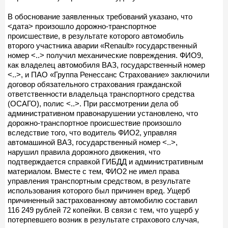
В обоснование заявленных требований указано, что
<дата> произошло дорожно-транспортное
происшествие, в результате которого автомобиль
второго участника аварии «Renault» государственный
номер <..> получил механические повреждения. ФИО9,
как владелец автомобиля ВАЗ, государственный номер
<..>, и ПАО «Группа Ренессанс Страхование» заключили
договор обязательного страхования гражданской
ответственности владельца транспортного средства
(ОСАГО), полис <..>. При рассмотрении дела об
административном правонарушении установлено, что
дорожно-транспортное происшествие произошло
вследствие того, что водитель ФИО2, управляя
автомашиной ВАЗ, государственный номер <..>,
нарушил правила дорожного движения, что
подтверждается справкой ГИБДД и административным
материалом. Вместе с тем, ФИО2 не имел права
управления транспортным средством, в результате
использования которого был причинен вред. Ущерб
причиненный застрахованному автомобилю составил
116 249 рублей 72 копейки. В связи с тем, что ущерб у
потерпевшего возник в результате страхового случая,