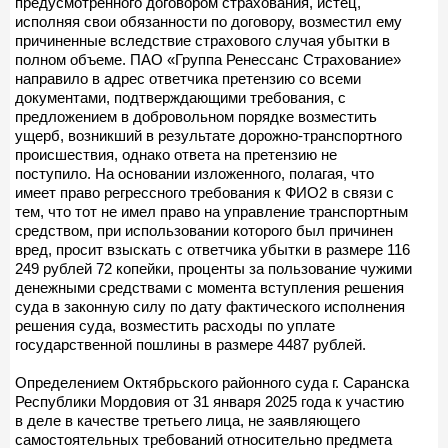
предусмотренного договором страхования, истец,
исполняя свои обязанности по договору, возместил ему
причиненные вследствие страхового случая убытки в
полном объеме. ПАО «Группа Ренессанс Страхование»
направило в адрес ответчика претензию со всеми
документами, подтверждающими требования, с
предложением в добровольном порядке возместить
ущерб, возникший в результате дорожно-транспортного
происшествия, однако ответа на претензию не
поступило. На основании изложенного, полагая, что
имеет право регрессного требования к ФИО2 в связи с
тем, что тот не имел право на управление транспортным
средством, при использовании которого был причинен
вред, просит взыскать с ответчика убытки в размере 116
249 рублей 72 копейки, проценты за пользование чужими
денежными средствами с момента вступления решения
суда в законную силу по дату фактического исполнения
решения суда, возместить расходы по уплате
государственной пошлины в размере 4487 рублей.
Определением Октябрьского районного суда г. Саранска
Республики Мордовия от 31 января 2025 года к участию
в деле в качестве третьего лица, не заявляющего
самостоятельных требований относительно предмета