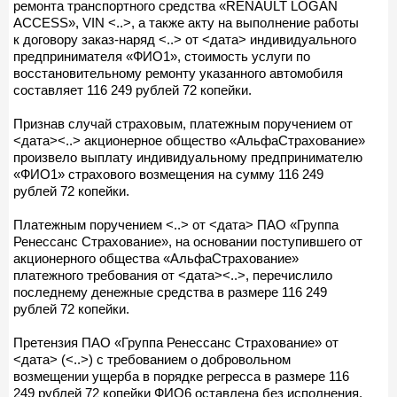
ремонта транспортного средства «RENAULT LOGAN
ACCESS», VIN <..>, а также акту на выполнение работы
к договору заказ-наряд <..> от <дата> индивидуального
предпринимателя «ФИО1», стоимость услуги по
восстановительному ремонту указанного автомобиля
составляет 116 249 рублей 72 копейки.
Признав случай страховым, платежным поручением от
<дата><..> акционерное общество «АльфаСтрахование»
произвело выплату индивидуальному предпринимателю
«ФИО1» страхового возмещения на сумму 116 249
рублей 72 копейки.
Платежным поручением <..> от <дата> ПАО «Группа
Ренессанс Страхование», на основании поступившего от
акционерного общества «АльфаСтрахование»
платежного требования от <дата><..>, перечислило
последнему денежные средства в размере 116 249
рублей 72 копейки.
Претензия ПАО «Группа Ренессанс Страхование» от
<дата> (<..>) с требованием о добровольном
возмещении ущерба в порядке регресса в размере 116
249 рублей 72 копейки ФИО6 оставлена без исполнения.