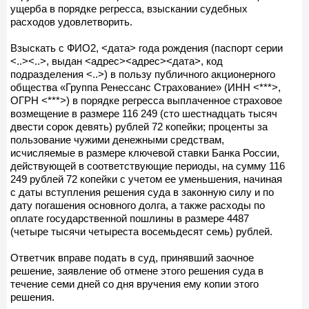
ущерба в порядке регресса, взыскании судебных
расходов удовлетворить.
Взыскать с ФИО2, <дата> года рождения (паспорт серии
<..><..>, выдан <адрес><адрес><дата>, код
подразделения <..>) в пользу публичного акционерного
общества «Группа Ренессанс Страхование» (ИНН <***>,
ОГРН <***>) в порядке регресса выплаченное страховое
возмещение в размере 116 249 (сто шестнадцать тысяч
двести сорок девять) рублей 72 копейки; проценты за
пользование чужими денежными средствам,
исчисляемые в размере ключевой ставки Банка России,
действующей в соответствующие периоды, на сумму 116
249 рублей 72 копейки с учетом ее уменьшения, начиная
с даты вступления решения суда в законную силу и по
дату погашения основного долга, а также расходы по
оплате государственной пошлины в размере 4487
(четыре тысячи четыреста восемьдесят семь) рублей.
Ответчик вправе подать в суд, принявший заочное
решение, заявление об отмене этого решения суда в
течение семи дней со дня вручения ему копии этого
решения.