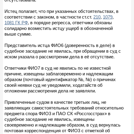
Истец полагает, что при указанных обстоятельствах, в
соответствии с законом, в частности ст.ст.
210
,
1079
,
1081 ГК РФ
, в порядке регресса, ответчики обязаны
солидарно возместить истцу ущерб в обозначенной
выше сумме.
Представитель истца ФИО6 (доверенность в деле) в
судебное заседание не явилась, при обращении в суд с
иском указала о рассмотрении дела в её отсутствие.
Ответчики ФИО7 в суд не явились по не известной
причине, извещены заблаговременно и надлежащим
образом (почтовый идентификатор №, №) о причинах
своей неявки суд не уведомили, ходатайств об
отложении рассмотрения дела не заявляли.
Привлеченные судом в качестве третьих лиц, не
заявляющих самостоятельных требований относительно
предмета спора ФИО3 и ПАО СК «Россгосстрах» в
судебное заседание не явились, извещены
своевременно и надлежащим образом, в суд вернулась
почтовая корреспонденция от ФИО3 с отметкой об