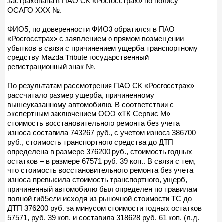
застрахована в ПАО СК «Росгосстрах» по полису
ОСАГО ХХХ №.
ФИО5, по доверенности ФИО3 обратился в ПАО
«Росгосстрах» с заявлением о прямом возмещении
убытков в связи с причинением ущерба транспортному
средству Mazda Tribute государственный
регистрационный знак №.
По результатам рассмотрения ПАО СК «Росгосстрах»
рассчитало размер ущерба, причиненному
вышеуказанному автомобилю. В соответствии с
экспертным заключением ООО «ТК Сервис М»
стоимость восстановительного ремонта без учета
износа составила 743267 руб., с учетом износа 386700
руб., стоимость транспортного средства до ДТП
определена в размере 376200 руб., стоимость годных
остатков – в размере 67571 руб. 39 коп.. В связи с тем,
что стоимость восстановительного ремонта без учета
износа превысила стоимость транспортного, ущерб,
причиненный автомобилю был определен по правилам
полной гиб5ели исходя из рыночной стоимости ТС до
ДТП 376200 руб. за минусом стоимости годных остатков
57571, руб. 39 коп. и составила 318628 руб. 61 коп. (л.д.