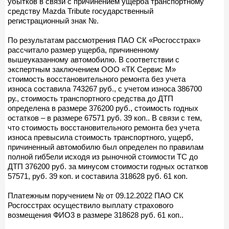
убытков в связи с причинением ущерба транспортному
средству Mazda Tribute государственный
регистрационный знак №.
По результатам рассмотрения ПАО СК «Росгосстрах»
рассчитало размер ущерба, причиненному
вышеуказанному автомобилю. В соответствии с
экспертным заключением ООО «ТК Сервис М»
стоимость восстановительного ремонта без учета
износа составила 743267 руб., с учетом износа 386700
ру., стоимость транспортного средства до ДТП
определена в размере 376200 руб., стоимость годных
остатков – в размере 67571 руб. 39 коп.. В связи с тем,
что стоимость восстановительного ремонта без учета
износа превысила стоимость транспортного, ущерб,
причиненный автомобилю был определен по правилам
полной гиб5ели исходя из рыночной стоимости ТС до
ДТП 376200 руб. за минусом стоимости годных остатков
57571, руб. 39 коп. и составила 318628 руб. 61 коп.
Платежным поручением № от 09.12.2022 ПАО СК
Росгосстрах осуществило выплату страхового
возмещения ФИО3 в размере 318628 руб. 61 коп..