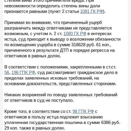
степени вины этого причинителя вреда. При
невозможности определить степень вины доли
признаются равными (пункт 2 статьи
1081 ГК РФ
).
Принимая во внимание, что причиненный ущерб
разграничить между ответчиками не представляется
возможным, с учетом п. 2 ст.
1080 ГК РФ
в интересах
истца, суд приходит к выводу о возложении обязанности
по возмещению ущерба в сумме 318628 руб. 61 коп.,
причиненного в результате ДТП в порядке регресса на
ответчиков в равных долях.
В соответствии с положениями, закрепленными в ст.ст.
56
,
196 ГПК РФ
, суд рассматривает гражданское дело в
пределах заявленных исковых требований, на
основании доказательств, представленных сторонами.
Никаких возражений по поводу заявленных требований
от ответчиков в суд не поступало.
Кроме того, в соответствии со ст.
98 ГПК РФ
с
ответчиков в пользу истца подлежит взысканию
уплаченная государственная пошлина в сумме 6386 руб.
29 коп. также в равных долях.