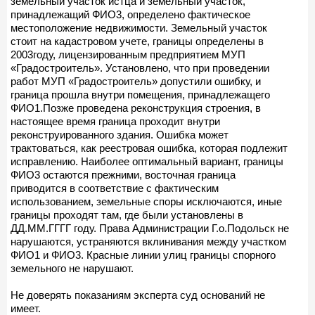
земельный участок истца и земельный участок,
принадлежащий ФИО3, определено фактическое
местоположение недвижимости. Земельный участок
стоит на кадастровом учете, границы определены в
2003году, лицензированным предприятием МУП
«Градостроитель». Установлено, что при проведении
работ МУП «Градостроитель» допустили ошибку, и
граница прошла внутри помещения, принадлежащего
ФИО1.Позже проведена реконструкция строения, в
настоящее время граница проходит внутри
реконструированного здания. Ошибка может
трактоваться, как реестровая ошибка, которая подлежит
исправлению. Наиболее оптимальный вариант, границы
ФИО3 остаются прежними, восточная граница
приводится в соответствие с фактическим
использованием, земельные споры исключаются, иные
границы проходят там, где были установлены в
ДД.ММ.ГГГГ году. Права Администрации Г.о.Подольск не
нарушаются, устраняются вклинивания между участком
ФИО1 и ФИО3. Красные линии улиц границы спорного
земельного не нарушают.
Не доверять показаниям эксперта суд оснований не
имеет.