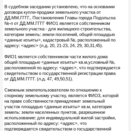
В судебном заседании установлено, что на основании
договора купли-продажи земельного участка от
ДД.ММ.ГГГГ., Постановления Главы города Подольска
№-п от ДД.ММ.ГГГГ ФИО1 является собственником
земельного участка - для жилищного строительства,
категории земель: земли поселений, общей площадью
<данные изъяты>, кадастровый №, расположенный по
адресу: <адрес> (л.д. 20, 21-23, 24, 29, 30,31,45).
ФИО1 является собственником части жилого дома
общей площадью <данные изъяты> кв.м,условный №,
расположенной по адресу: <адрес>, что подтверждается
свидетельством о государственной регистрации права
от ДД.ММ.ГГГГ. (л.д. 47, 49,50,51).
Смежным землепользователем по отношению к
спорному земельному участку, является ФИО3, которой
на праве собственности принадлежит земельный
участок площадью <данные изъяты> кв.м, категория
земель: земли населенных пунктов, разрешенное
использование: для индивидуальной жилой застройки,
расположенный по адресу: <адрес>, что
подтверждается свидетельством о государственной