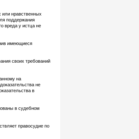
х или нравственных
для поддержания
о вреда у истца не
енив имеющиеся
вания своих требований
анному на
доказательства не
оказательства в
дованы в судебном
ствляет правосудие по