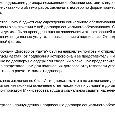
ния подписания договора незаконными, обязании составить инд
е указанного объема работ, заключить договор по форме пример
,
арственному бюджетному учреждению социального обслуживани
нием о заключении с ней договора социального обслуживания.
и детям» была проведена оценка зависимости от посторонней 
ения социальных услуг для согласования и подписания. От 
нной форме.
онами. Договор от <дата> был ей направлен почтовым отправ
тцом <дата>, от подписания которого она и ее представитель Ф
ика по договору не содержали сведений о законном представите
 в представленном для подписания договоре отсутствовали ука
ствовал расчет стоимости договора.
с нею заключен не был. Истец полагает, что в не заключении до
читает незаконным включение ответчиком новых условий в дого
ой приказом Министерства труда и социальной защиты населе
верглась принуждению к подписанию договора социального обсл