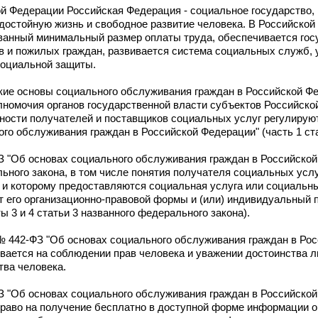
й Федерации Российская Федерация - социальное государство, 
достойную жизнь и свободное развитие человека. В Российско
ованный минимальный размер оплаты труда, обеспечивается го
ов и пожилых граждан, развивается система социальных служб,
социальной защиты.
кие основы социального обслуживания граждан в Российской Ф
лномочия органов государственной власти субъектов Российско
нности получателей и поставщиков социальных услуг регулиру
о обслуживания граждан в Российской Федерации" (часть 1 стат
ФЗ "Об основах социального обслуживания граждан в Российско
ьного закона, в том числе понятия получателя социальных услу
и которому предоставляются социальная услуга или социальны
т его организационно-правовой формы и (или) индивидуальный 
3 и 4 статьи 3 названного федерального закона).
 № 442-ФЗ "Об основах социального обслуживания граждан в Ро
вается на соблюдении прав человека и уважении достоинства л
тва человека.
ФЗ "Об основах социального обслуживания граждан в Российско
право на получение бесплатно в доступной форме информации о