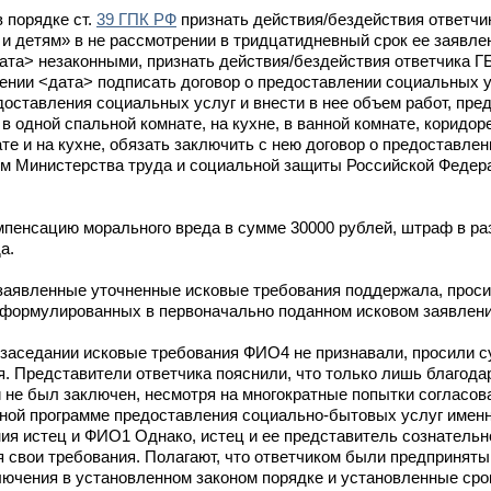
 порядке ст.
39 ГПК РФ
признать действия/бездействия ответч
и детям» в не рассмотрении в тридцатидневный срок ее заявле
дата> незаконными, признать действия/бездействия ответчика 
ении <дата> подписать договор о предоставлении социальных у
оставления социальных услуг и внести в нее объем работ, пре
одной спальной комнате, на кухне, в ванной комнате, коридоре
те и на кухне, обязать заключить с нею договор о предоставле
ом Министерства труда и социальной защиты Российской Федер
омпенсацию морального вреда в сумме 30000 рублей, штраф в ра
а.
заявленные уточненные исковые требования поддержала, проси
 сформулированных в первоначально поданном исковом заявлени
аседании исковые требования ФИО4 не признавали, просили суд
. Представители ответчика пояснили, что только лишь благода
и не был заключен, несмотря на многократные попытки согласо
ной программе предоставления социально-бытовых услуг именно
ния истец и ФИО1 Однако, истец и ее представитель сознательн
я свои требования. Полагают, что ответчиком были предпринят
лючения в установленном законом порядке и установленные сро