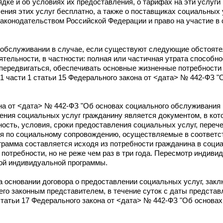
ядке и об условиях их предоставления, о тарифах на эти услуги
ения этих услуг бесплатно, а также о поставщиках социальных у
 законодательством Российской Федерации и право на участие в
обслуживании в случае, если существуют следующие обстояте
тельности, в частности: полная или частичная утрата способн
ередвигаться, обеспечивать основные жизненные потребности 
 1 части 1 статьи 15 Федерального закона от <дата> № 442-ФЗ 
она от <дата> № 442-ФЗ "Об основах социального обслуживания
ния социальных услуг гражданину является документом, в ко
ность, условия, сроки предоставления социальных услуг, пере
ия по социальному сопровождению, осуществляемые в соответст
грамма составляется исходя из потребности гражданина в соци
 потребности, но не реже чем раз в три года. Пересмотр индив
ой индивидуальной программы.
 основании договора о предоставлении социальных услуг, зак
его законным представителем, в течение суток с даты предста
татьи 17 Федерального закона от <дата> № 442-ФЗ "Об основах