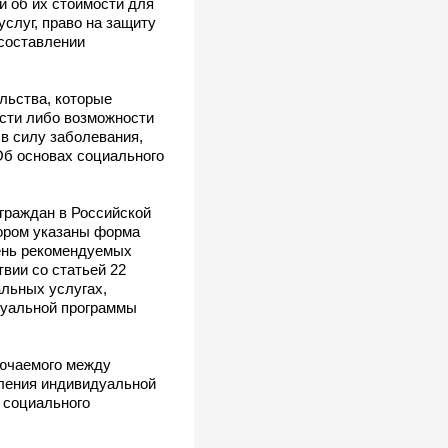
 и об их стоимости для
слуг, право на защиту
 составлении
льства, которые
ости либо возможности
в силу заболевания,
"Об основах социального
 граждан в Российской
тором указаны форма
чень рекомендуемых
вии со статьей 22
альных услугах,
идуальной программы
лючаемого между
вления индивидуальной
 социального