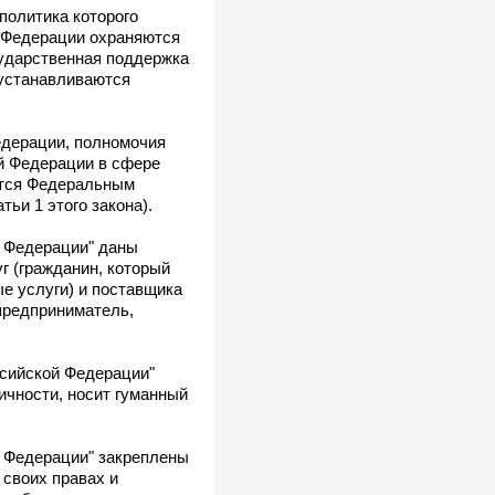
политика которого
й Федерации охраняются
сударственная поддержка
 устанавливаются
едерации, полномочия
й Федерации в сфере
ются Федеральным
ьи 1 этого закона).
й Федерации" даны
г (гражданин, который
е услуги) и поставщика
предприниматель,
ссийской Федерации"
ичности, носит гуманный
й Федерации" закреплены
 своих правах и