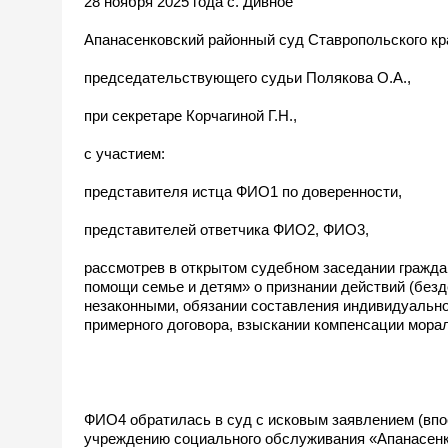
28 ноября 2025 года с. Дивное
Апанасенковский районный суд Ставропольского кра
председательствующего судьи Полякова О.А.,
при секретаре Корчагиной Г.Н.,
с участием:
представителя истца ФИО1 по доверенности,
представителей ответчика ФИО2, ФИО3,
рассмотрев в открытом судебном заседании гражд
помощи семье и детям» о признании действий (безд
незаконными, обязании составления индивидуально
примерного договора, взыскании компенсации мора
ФИО4 обратилась в суд с исковым заявлением (впо
учреждению социального обслуживания «Апанасенко