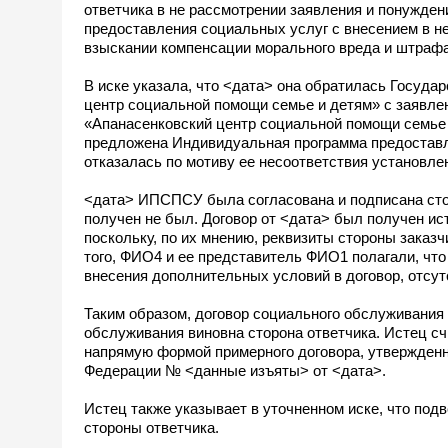
ответчика в не рассмотрении заявления и понужде
предоставления социальных услуг с внесением в не
взыскании компенсации морального вреда и штрафа
В иске указала, что <дата> она обратилась Госуд
центр социальной помощи семье и детям» с заявле
«Апанасенковский центр социальной помощи семье 
предложена Индивидуальная программа предоставл
отказалась по мотиву ее несоответствия установле
<дата> ИПСПСУ была согласована и подписана стор
получен не был. Договор от <дата> был получен ис
поскольку, по их мнению, реквизиты стороны заказч
того, ФИО4 и ее представитель ФИО1 полагали, что
внесения дополнительных условий в договор, отсут
Таким образом, договор социального обслуживания 
обслуживания виновна сторона ответчика. Истец с
напрямую формой примерного договора, утвержденн
Федерации № <данные изъяты> от <дата>.
Истец также указывает в уточненном иске, что под
стороны ответчика.