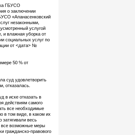
ика ГБУСО
ния о заключении
ГБУСО «Апанасенковский
слуг незаконными,
дусмотренный услугой
, и влажная уборка от
нии социальных услуг по
ации от <дата> №
змере 50 % от
ла суд удовлетворить
и, отказалась.
 в иске отказать в
ря действиям самого
вать все необходимые
 в том виде, в каком их
о затягивали весь
ы все возможные меры
ки гражданско-правового