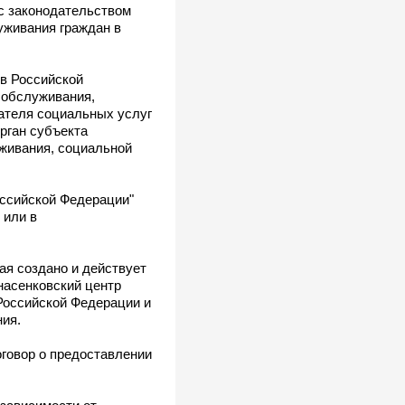
 с законодательством
уживания граждан в
 в Российской
 обслуживания,
ателя социальных услуг
рган субъекта
уживания, социальной
оссийской Федерации"
 или в
ая создано и действует
насенковский центр
Российской Федерации и
ния.
оговор о предоставлении