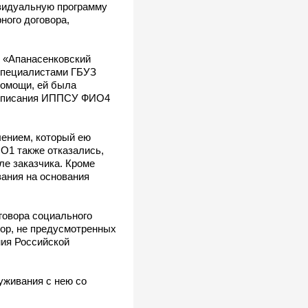
ивидуальную программу
ного договора,
я «Апанасенковский
 Специалистами ГБУЗ
помощи, ей была
подписания ИППСУ ФИО4
лением, который ею
ИО1 также отказались,
ле заказчика. Кроме
зания на основания
говора социального
вор, не предусмотренных
ния Российской
уживания с нею со