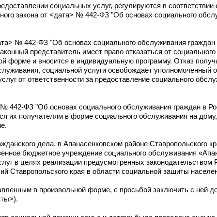
редоставлении социальных услуг, регулируются в соответствии
ного закона от <дата> № 442-ФЗ "Об основах социального обсл
дата> № 442-ФЗ "Об основах социального обслуживания граждан
законный представитель имеет право отказаться от социального
ой форме и вносится в индивидуальную программу. Отказ получ
бслуживания, социальной услуги освобождает уполномоченный о
слуг от ответственности за предоставление социального обсл
> № 442-ФЗ "Об основах социального обслуживания граждан в Р
ся их получателям в форме социального обслуживания на дому,
е.
ажданского дела, в Апанасенковском районе Ставропольского кр
твенное бюджетное учреждение социального обслуживания «Апа
слуг в целях реализации предусмотренных законодательством 
ий Ставропольского края в области социальной защиты населе
авленным в произвольной форме, с просьбой заключить с ней д
ты>).