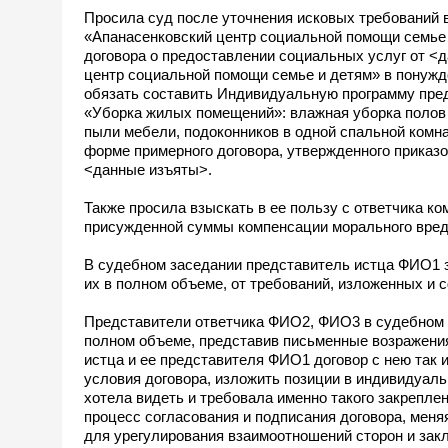
Просила суд после уточнения исковых требований в
«Апанасенковский центр социальной помощи семье 
договора о предоставлении социальных услуг от <
центр социальной помощи семье и детям» в понужд
обязать составить Индивидуальную программу пред
«Уборка жилых помещений»: влажная уборка полов в 
пыли мебели, подоконников в одной спальной комна
форме примерного договора, утвержденного приказ
<данные изъяты>.
Также просила взыскать в ее пользу с ответчика к
присужденной суммы компенсации морального вред
В судебном заседании представитель истца ФИО1 
их в полном объеме, от требований, изложенных и
Представители ответчика ФИО2, ФИО3 в судебном з
полном объеме, представив письменные возражения
истца и ее представителя ФИО1 договор с нею так 
условия договора, изложить позиции в индивидуаль
хотела видеть и требовала именно такого закрепле
процесс согласования и подписания договора, меня
для урегулирования взаимоотношений сторон и зак