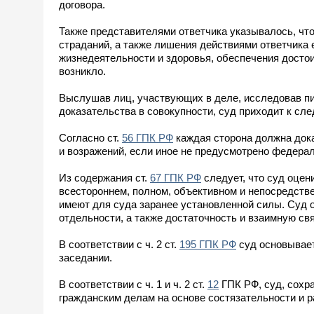
договора.
Также представителями ответчика указывалось, чт
страданий, а также лишения действиями ответчика 
жизнедеятельности и здоровья, обеспечения достои
возникло.
Выслушав лиц, участвующих в деле, исследовав п
доказательства в совокупности, суд приходит к с
Согласно ст.
56 ГПК РФ
каждая сторона должна дока
и возражений, если иное не предусмотрено федера
Из содержания ст.
67 ГПК РФ
следует, что суд оцен
всестороннем, полном, объективном и непосредств
имеют для суда заранее установленной силы. Суд о
отдельности, а также достаточность и взаимную свя
В соответствии с ч. 2 ст.
195 ГПК РФ
суд основывает
заседании.
В соответствии с ч. 1 и ч. 2 ст.
12
ГПК РФ, суд, сохр
гражданским делам на основе состязательности и р