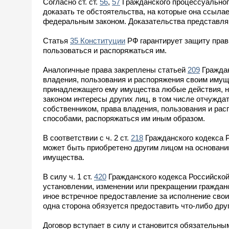
Согласно ст. ст.
56
,
57
Гражданского процессуальног
доказать те обстоятельства, на которые она ссылае
федеральным законом. Доказательства представля
Статья
35 Конституции
РФ гарантирует защиту прав
пользоваться и распоряжаться им.
Аналогичные права закреплены статьей
209
Граждан
владения, пользования и распоряжения своим имущ
принадлежащего ему имущества любые действия, н
законом интересы других лиц, в том числе отчужда
собственником, права владения, пользования и рас
способами, распоряжаться им иным образом.
В соответствии с ч. 2 ст.
218
Гражданского кодекса Р
может быть приобретено другим лицом на основании
имущества.
В силу ч. 1 ст.
420
Гражданского кодекса Российской
установлении, изменении или прекращении гражданс
иное встречное предоставление за исполнение свои
одна сторона обязуется предоставить что-либо друг
Договор вступает в силу и становится обязательным