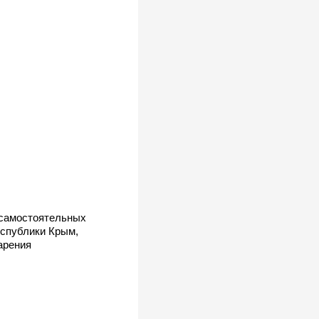
 самостоятельных
еспублики Крым,
арения