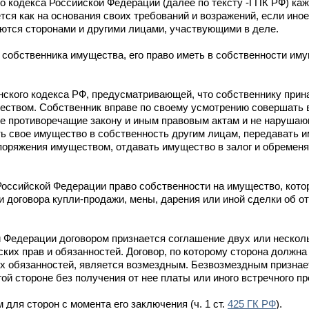
о кодекса Российской Федерации (далее по тексту -ГПК РФ) ка
тся как на основания своих требований и возражений, если ино
ются сторонами и другими лицами, участвующими в деле.
 собственника имущества, его право иметь в собственности иму
ского кодекса РФ, предусматривающей, что собственнику прин
еством. Собственник вправе по своему усмотрению совершать 
е противоречащие закону и иным правовым актам и не нарушаю
ть свое имущество в собственность другим лицам, передавать и
поряжения имуществом, отдавать имущество в залог и обременя
оссийской Федерации право собственности на имущество, кото
 договора купли-продажи, мены, дарения или иной сделки об о
 Федерации договором признается соглашение двух или нескол
ких прав и обязанностей. Договор, по которому сторона должна
х обязанностей, является возмездным. Безвозмездным признает
ой стороне без получения от нее платы или иного встречного п
 для сторон с момента его заключения (ч. 1 ст.
425 ГК РФ
).