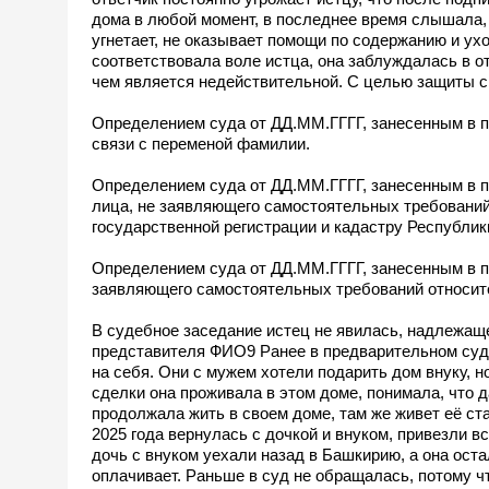
дома в любой момент, в последнее время слышала, 
угнетает, не оказывает помощи по содержанию и ух
соответствовала воле истца, она заблуждалась в о
чем является недействительной. С целью защиты св
Определением суда от ДД.ММ.ГГГГ, занесенным в п
связи с переменой фамилии.
Определением суда от ДД.ММ.ГГГГ, занесенным в пр
лица, не заявляющего самостоятельных требований
государственной регистрации и кадастру Республик
Определением суда от ДД.ММ.ГГГГ, занесенным в пр
заявляющего самостоятельных требований относит
В судебное заседание истец не явилась, надлежаще
представителя ФИО9 Ранее в предварительном суд
на себя. Они с мужем хотели подарить дом внуку, 
сделки она проживала в этом доме, понимала, что 
продолжала жить в своем доме, там же живет её ст
2025 года вернулась с дочкой и внуком, привезли 
дочь с внуком уехали назад в Башкирию, а она ост
оплачивает. Раньше в суд не обращалась, потому чт