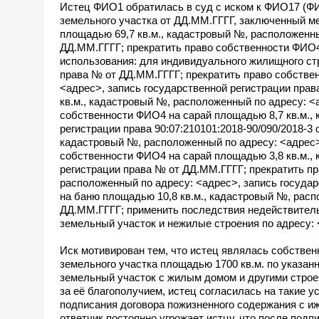
Истец ФИО1 обратилась в суд с иском к ФИО17 (ФИ
земельного участка от ДД.ММ.ГГГГ, заключенный 
площадью 69,7 кв.м., кадастровый №, расположенны
ДД.ММ.ГГГГ; прекратить право собственности ФИО4
использования: для индивидуального жилищного ст
права № от ДД.ММ.ГГГГ; прекратить право собстве
<адрес>, запись государственной регистрации пра
кв.м., кадастровый №, расположенный по адресу: <
собственности ФИО4 на сарай площадью 8,7 кв.м.,
регистрации права 90:07:210101:2018-90/090/2018-3
кадастровый №, расположенный по адресу: <адрес>
собственности ФИО4 на сарай площадью 3,8 кв.м.,
регистрации права № от ДД.ММ.ГГГГ; прекратить п
расположенный по адресу: <адрес>, запись госуда
на баню площадью 10,8 кв.м., кадастровый №, расп
ДД.ММ.ГГГГ; применить последствия недействитель
земельный участок и нежилые строения по адресу: 
Иск мотивирован тем, что истец являлась собствен
земельного участка площадью 1700 кв.м. по указан
земельный участок с жилым домом и другими строен
за её благополучием, истец согласилась на такие ус
подписания договора пожизненного содержания с иж
ответчик постоянно угрожает истцу, что после подпи