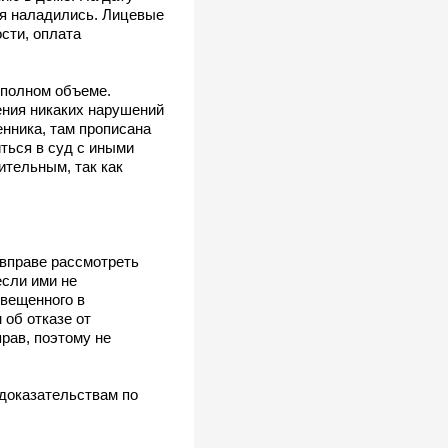
ия наладились. Лицевые
сти, оплата
 полном объеме.
ения никаких нарушений
енника, там прописана
иться в суд с иными
ительным, так как
 вправе рассмотреть
если ими не
звещенного в
об отказе от
рав, поэтому не
 доказательствам по