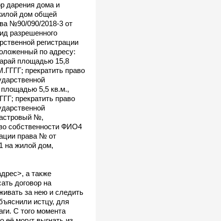
р дарения дома и
жилой дом общей
ва №90/090/2018-3 от
вид разрешенного
рственной регистрации
положенный по адресу:
сарай площадью 15,8
.ГГГГ; прекратить право
ударственной
площадью 5,5 кв.м.,
ГГГ; прекратить право
ударственной
дастровый №,
аво собственности ФИО4
рации права № от
 на жилой дом,
дрес>, а также
ать договор на
живать за нею и следить
объяснили истцу, для
ги. С того момента
о её могут выгнать из