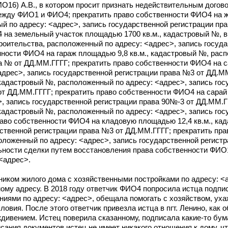
О16) А.В., в котором просит признать недействительным догово
между ФИО1 и ФИО4; прекратить право собственности ФИО4 на 
й по адресу: <адрес>, запись государственной регистрации пра
 на земельный участок площадью 1700 кв.м., кадастровый №, 
роительства, расположенный по адресу: <адрес>, запись госуда
нности ФИО4 на гараж площадью 9,8 кв.м., кадастровый №, рас
ва № от ДД.ММ.ГГГГ; прекратить право собственности ФИО4 на 
адрес>, запись государственной регистрации права №3 от ДД.ММ
 кадастровый №, расположенный по адресу: <адрес>, запись гос
 от ДД.ММ.ГГГГ; прекратить право собственности ФИО4 на сарай 
, запись государственной регистрации права 90№-3 от ДД.ММ.Г
 кадастровый №, расположенный по адресу: <адрес>, запись гос
раво собственности ФИО4 на кладовую площадью 12,4 кв.м., ка
рственной регистрации права №3 от ДД.ММ.ГГГГ; прекратить пр
оложенный по адресу: <адрес>, запись государственной регист
ности сделки путем восстановления права собственности ФИО1
<адрес>.
ником жилого дома с хозяйственными постройками по адресу: <а
ному адресу. В 2018 году ответчик ФИО4 попросила истца подпис
иями по адресу: <адрес>, обещала помогать с хозяйством, уха
ловия. После этого ответчик привезла истца в пгт. Ленино, как 
дивением. Истец поверила сказанному, подписала какие-то бума
сания документов истец не имеет никакого отношения к дому, чт