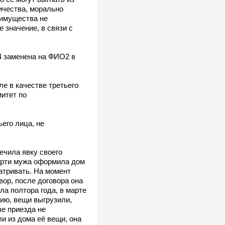
ичества, морально
 имущества не
 значение, в связи с
4 заменена на ФИО2 в
е в качестве третьего
итет по
его лица, не
ечила явку своего
ерти мужа оформила дом
атривать. На момент
вор, после договора она
ла полтора года, в марте
цию, вещи выгрузили,
ле приезда не
ли из дома её вещи, она