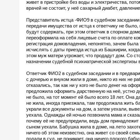
живет в пристройке без воды и электричества, пото
врачей не состоит, у неё сахарный диабет, давлени
Представитель истца -ФИО9 в судебном заседании 
передачи имущества от истца к ответчику не было,
будут содержать, при этом ответчик в спорном доме
переоформила на себя лицевые счета по оплате ко
регистрация домовладения, непонятно, зачем была 
исчислять с даты приезда истца из Башкирии, когда
этом муж матери угрожает, что продадут дом. Со ст
назначении судебной психиатрической экспертизы 
Ответчик ФИО2 в судебном заседании и в предвари
с дочерью и внуком жили в доме, никто из них не р
отказались, так как ни у кого не было денег на оф
предложила оформить дарственную на неё, устно до
не было, на тот момент ей было всего 18 лет. Она 
не жила, иногда приезжала, там продолжала жить б
украли все документы на дом, а затем уехали, выве
уехала. Однажды ей ночью позвонила мама и сказа
почему её не предупредили, ведь дом принадлежит е
сыном уехали. Бабушка жила в доме, на лето захоте
ничего об этом неизвестно, она живет со своей се
подали в суд, не понимает, она ничего плохого бабу