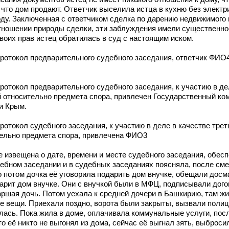
что дом продают. Ответчик выселила истца в кухню без электр
оду. Заключенная с ответчиком сделка по дарению недвижимого
тношении природы сделки, эти заблуждения имели существенное
оих прав истец обратилась в суд с настоящим иском.
ротокол предварительного судебного заседания, ответчик ФИО
отокол предварительного судебного заседания, к участию в дел
 относительно предмета спора, привлечен Государственный ком
и Крым.
отокол судебного заседания, к участию в деле в качестве треть
ельно предмета спора, привлечена ФИО3
 извещена о дате, времени и месте судебного заседания, обесп
ебном заседании и в судебных заседаниях поясняла, после см
но потом дочка её уговорила подарить дом внучке, обещали досм
дарит дом внучке. Они с внучкой были в МФЦ, подписывали дого
аршая дочь. Потом уехала к средней дочери в Башкирию, там жи
все вещи. Приехали поздно, ворота были закрыты, вызвали поли
алась. Пока жила в доме, оплачивала коммунальные услуги, пос
о её никто не выгонял из дома, сейчас её выгнал зять, выброси