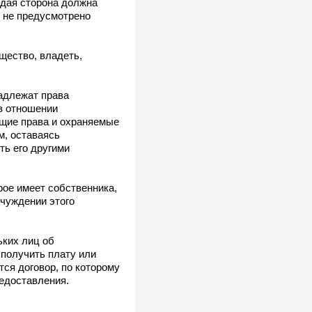
ждая сторона должна
е не предусмотрено
щество, владеть,
адлежат права
в отношении
щие права и охраняемые
м, оставаясь
ть его другими
рое имеет собственника,
тчуждении этого
ьких лиц об
 получить плату или
ся договор, по которому
редоставления.