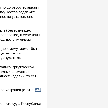
 по договору возникает
е имущества подлежит
иное не установлено
ель) безвозмездно
ребование) к себе или к
ред третьим лицом.
одаряемому, может быть
уществляется
 документов.
 только юридической
важных элементов
дность сделки, то есть
регистрации (статья
574
йонного суда Республики