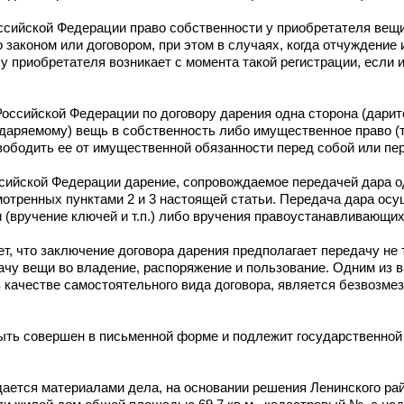
ссийской Федерации право собственности у приобретателя вещи
о законом или договором, при этом в случаях, когда отчуждени
у приобретателя возникает с момента такой регистрации, если 
оссийской Федерации по договору дарения одна сторона (дарит
одаряемому) вещь в собственность либо имущественное право (т
вободить ее от имущественной обязанности перед собой или пе
сийской Федерации дарение, сопровождаемое передачей дара 
мотренных пунктами 2 и 3 настоящей статьи. Передача дара ос
 (вручение ключей и т.п.) либо вручения правоустанавливающих
т, что заключение договора дарения предполагает передачу не
ачу вещи во владение, распоряжение и пользование. Одним из 
 качестве самостоятельного вида договора, является безвозмез
ть совершен в письменной форме и подлежит государственной 
дается материалами дела, на основании решения Ленинского ра