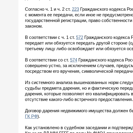
Согласно ч. 1 и ч. 2 ст.
223
Гражданского кодекса Ро
с момента ее передачи, если иное не предусмотрен
государственной регистрации, право собственности 
законом.
В соответствии с ч. 1 ст.
572
Гражданского кодекса Р
передает или обязуется передать другой стороне (
третьему лицу либо освобождает или обязуется ос
В соответствии со ст.
574
Гражданского кодекса Рос
совершено устно, за исключением случаев, предус
посредством его вручения, символической передачи
Из системного анализа вышеназванных норм следуе
судьбы предмета дарения, но и фактическую перед
дарения, которые позволяют его квалифицировать в
отсутствие какого-либо встречного предоставления.
Договор дарения недвижимого имущества должен бы
ГК РФ
).
Как установлено в судебном заседании и подтверж