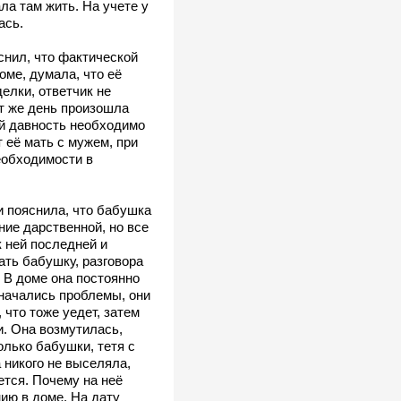
ла там жить. На учете у
ась.
снил, что фактической
оме, думала, что её
елки, ответчик не
т же день произошла
ой давность необходимо
т её мать с мужем, при
необходимости в
и пояснила, что бабушка
ние дарственной, но все
к ней последней и
ать бабушку, разговора
. В доме она постоянно
 начались проблемы, они
 что тоже уедет, затем
и. Она возмутилась,
олько бабушки, тетя с
 никого не выселяла,
ется. Почему на неё
нию в доме. На дату