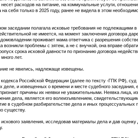
 несет расходов на питание, на коммунальные услуги, отношен
на себя только в 2025 году, ранее не видела в этом необходимо
ном заседании полагала исковые требования не подлежащими в
ействительной не имеется, на момент заключения договора дар
В домовладении проживает мама ответчика с разрешения собств
а возникли проблемы с зятем, а не с внучкой, она вправе обрат
ропуск срока исковой давности по признанию договора недейств
 много лет.
ание не явились, надлежаще извещены.
кодекса Российской Федерации (далее по тексту -ГПК РФ), суд
х деле, и извещенных о времени и месте судебного заседания, 
признает причины их неявки не уважительными. Неявка лица, и
рения дела, является его волеизъявлением, свидетельствующим 
тие в судебном разбирательстве дела и иных процессуальных п
о существу.
 искового заявления, исследовав материалы дела и дав оценку
у.