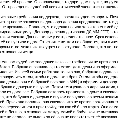
м свет ей провели. Она понимала, что дарит дом внучке, но дума
е. От проведения судебной психиатрической экспертизы отказал
исковые требования поддержал, просил их удовлетворить. Поя
 истец после заключения договора дарения продолжала жить в д
 не проживала. Полагает, что сделка носила характер мнимой сд
ммунальных услуг. Договор дарения датирован ДД.ММ.ГГГГ, в то
такая спешка. Данное жилье у истца единственное. Срок исков
 её не пустили в дом. Ответчик с истцом не общается, там живе
ороны ответчика никаких угроз не поступало. Полагал, что нет 
в отношении истца.
тельном судебном заседании исковые требования не признала 
аботал. Бабушка спрашивала, кто может дать деньги на оформле
ормление. Из всей семьи работала только она, бабушка подошла 
говорились о том, чтобы в доме жил брат. О том, чтобы содерж
дала деньги, они с бабушкой поехали в МФЦ и оформили договор
абушка с дочерью и внуком. Потом тетя узнала о дарении дома,
зли из дома все. Бабушка осталась проживать в доме и сказала,
ла, что бабушка с дочерью и внуком вернулись со всеми вещам
й. Приехала полиция, она сказала, что не против проживания т
ла переселиться в пристройку, так как ей было жарко. Она сама
мьей в Ленино, в отношения между мамой и бабушкой не вмешива
шке не делала, не выгоняла её, она не препятствует её прожива