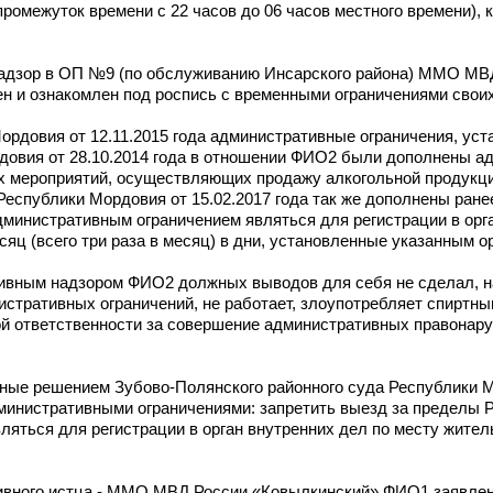
промежуток времени с 22 часов до 06 часов местного времени), 
 надзор в ОП №9 (по обслуживанию Инсарского района) ММО МВ
н и ознакомлен под роспись с временными ограничениями своих
ордовия от 12.11.2015 года административные ограничения, ус
рдовия от 28.10.2014 года в отношении ФИО2 были дополнены 
х мероприятий, осуществляющих продажу алкогольной продукци
Республики Мордовия от 15.02.2017 года так же дополнены ран
инистративным ограничением являться для регистрации в орга
сяц (всего три раза в месяц) в дни, установленные указанным о
тивным надзором ФИО2 должных выводов для себя не сделал, н
стративных ограничений, не работает, злоупотребляет спиртным
ной ответственности за совершение административных правонар
ные решением Зубово-Полянского районного суда Республики М
инистративными ограничениями: запретить выезд за пределы 
вляться для регистрации в орган внутренних дел по месту жите
ивного истца - ММО МВД России «Ковылкинский» ФИО1 заявле