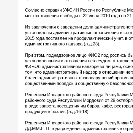
Согласно справки УФСИН России по Республике Мо
местах лишения свободы с 22 июня 2010 года по 21 
Из заключения о заведении дела административного
установлены административные ограничения в соот
2015 года поставлен на профилактический учет, в 
административного надзора (л.д.28).
При этом, поднадзорное лицо ФИО2 под роспись бы
установленными в отношении него судом, а так же
ФЗ «Об административном надзоре за лицами, осв
том, что административный надзор в отношении нег
более административных правонарушений против по
общественный порядок и общественную безопасность
Решением Инсарского районного суда Республики М
районного суда Республики Мордовия от 28 октябр
в виде запрета посещения им баров, кафе, рестор
продукции в розлив (л.д.16-18).
Решением Инсарского районного суда Республики М
ДД.ММ.ГГГГ года рождения административные огран