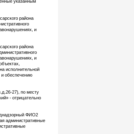
вленные указанным
сарского района
нистративного
авонарушениях, и
.
сарского района
административного
авонарушениях, и
объектах,
ана исполнительной
 и обеспечению
д.26-27), по месту
ий» - отрицательно
 поднадзорный ФИО2
шая административные
истративные