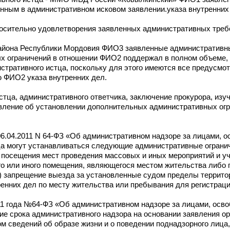
нным в административном исковом заявлении.указа внутренних
осительно удовлетворения заявленных административных треб
айона Республики Мордовия ФИО3 заявленные административн
х ограничений в отношении ФИО2 поддержал в полном объеме, 
тративного истца, поскольку для этого имеются все предусмо
ю ФИО2 указа внутренних дел.
стца, административного ответчика, заключение прокурора, из
вление об установлении дополнительных административных ог
 06.04.2011 N 64-ФЗ «Об административном надзоре за лицами, 
а могут устанавливаться следующие административные огранич
 посещения мест проведения массовых и иных мероприятий и уч
го или иного помещения, являющегося местом жительства либо
4) запрещение выезда за установленные судом пределы территор
тренних дел по месту жительства или пребывания для регистраци
011 года №64-ФЗ «Об административном надзоре за лицами, осв
ие срока административного надзора на основании заявления ор
ом сведений об образе жизни и о поведении поднадзорного лица