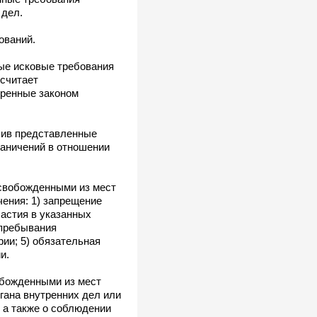
 дел.
ований.
ые исковые требования
считает
тренные законом
учив представленные
раничений в отношении
освобожденными из мест
ения: 1) запрещение
астия в указанных
 пребывания
ии; 5) обязательная
и.
обожденными из мест
гана внутренних дел или
, а также о соблюдении