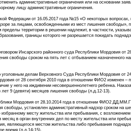
отменить административные ограничения или на основании заяв
зорному лицу административные ограничения.
ой Федерации от 16.05.2017 года №15 «О некоторых вопросах,
зоре за лицами, освобожденными из мест лишения свободы», п
 пределы территории в решении надлежит, в частности, указыв
бразования, границы которого не разрешается покидать поднад
говором Инсарского районного суда Республики Мордовия от 28.
ения свободы сроком на пять лет с отбыванием назначенного на
уголовным делам Верховного Суда Республики Мордовия от 24 
рдовия от 28 сентября 2010 года в отношении ФИО2 изменен – п
ичие у него на иждивении несовершеннолетнего ребенка. Наказ
) лет 9 (девяти) месяцев лишения свободы (л.д.12-13).
блики Мордовия от 28.10.2014 года в отношении ФИО2 ДД.ММ.Г
я свободы, установлен административный надзор сроком на ше
по избранному месту жительства или пребывания, с возложением
в месяц в орган внутренних дел по месту жительства или пребы
ния, являющегося местом жительства либо пребывания поднадзо
е время (л.д.14-15).