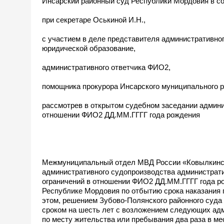
Инсарский районный суд Республики Мордовия в со
при секретаре Оськиной И.Н.,
с участием в деле представителя административног
юридической образование,
административного ответчика ФИО2,
помощника прокурора Инсарского муниципального 
рассмотрев в открытом судебном заседании админ
отношении ФИО2 ДД.ММ.ГГГГ года рождения
Межмуниципальный отдел МВД России «Ковылкинск
административного судопроизводства администрат
ограничений в отношении ФИО2 ДД.ММ.ГГГГ года ро
Республике Мордовия по отбытию срока наказания п
этом, решением Зубово-Полянского районного суда
сроком на шесть лет с возложением следующих адми
по месту жительства или пребывания два раза в ме