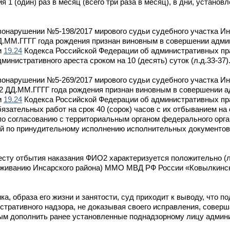
 1 (один) раз в месяц (всего три раза в месяц), в дни, устано
онарушении №5-198/2017 мирового судьи судебного участка Ин
Д.ММ.ГГГГ года рождения признан виновным в совершении адми
и
19.24
Кодекса Российской Федерации об административных пр
инистративного ареста сроком на 10 (десять) суток (л.д.33-37)
онарушении №5-269/2017 мирового судьи судебного участка Ин
О2 ДД.ММ.ГГГГ года рождения признан виновным в совершении 
и
19.24
Кодекса Российской Федерации об административных пр
язательных работ на срок 40 (сорок) часов с их отбыванием на 
о согласованию с территориальным органом федерального орг
ий по принудительному исполнению исполнительных документов
сту отбытия наказания ФИО2 характеризуется положительно (л.
уживанию Инсарского района) ММО МВД РФ России «Ковылкинск
ка, образа его жизни и занятости, суд приходит к выводу, что
тративного надзора, не доказывая своего исправления, совер
мым дополнить ранее установленные поднадзорному лицу админ