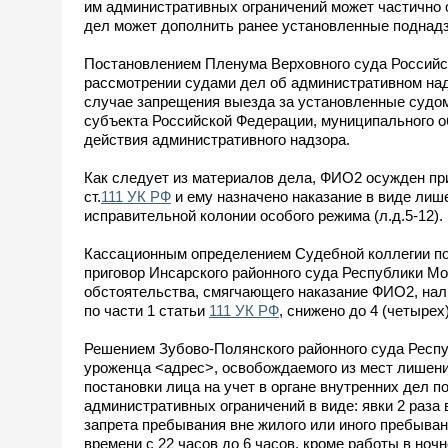
им административных ограничений может частично 
дел может дополнить ранее установленные поднад
Постановлением Пленума Верховного суда Российск
рассмотрении судами дел об административном над
случае запрещения выезда за установленные судом
субъекта Российской Федерации, муниципального о
действия административного надзора.
Как следует из материалов дела, ФИО2 осужден при
ст.
111 УК РФ
и ему назначено наказание в виде лиш
исправительной колонии особого режима (л.д.5-12).
Кассационным определением Судебной коллегии по 
приговор Инсарского районного суда Республики Мо
обстоятельства, смягчающего наказание ФИО2, нал
по части 1 статьи
111 УК РФ
, снижено до 4 (четырех
Решением Зубово-Полянского районного суда Респу
уроженца <адрес>, освобождаемого из мест лишени
постановки лица на учет в органе внутренних дел 
административных ограничений в виде: явки 2 раза 
запрета пребывания вне жилого или иного пребыва
времени с 22 часов до 6 часов, кроме работы в ночно