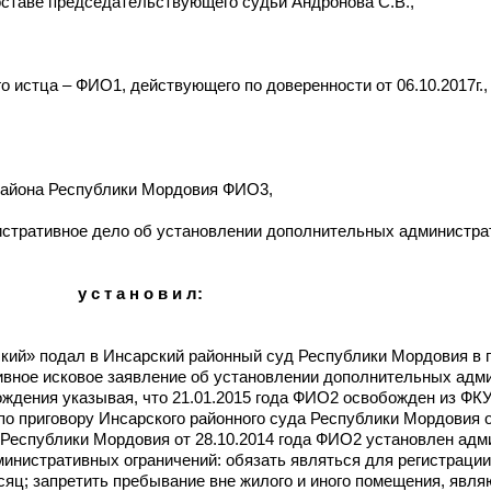
ставе председательствующего судьи Андронова С.В.,
о истца – ФИО1, действующего по доверенности от 06.10.2017г
района Республики Мордовия ФИО3,
истративное дело об установлении дополнительных администра
у с т а н о в и л:
ий» подал в Инсарский районный суд Республики Мордовия в 
ивное исковое заявление об установлении дополнительных адм
ждения указывая, что 21.01.2015 года ФИО2 освобожден из ФК
о приговору Инсарского районного суда Республики Мордовия от
 Республики Мордовия от 28.10.2014 года ФИО2 установлен ад
нистративных ограничений: обязать являться для регистрации 
сяц; запретить пребывание вне жилого и иного помещения, явля