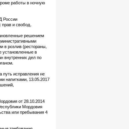
кроме работы в ночную
Д России
 прав и свобод.
тановленные решением
административными
и в розлив (рестораны,
ее установленные в
н внутренних дел по
рганом.
а путь исправления не
и напитками, 13.05.2017
ушений,
ордовия от 28.10.2014
Республики Мордовия
льства или пребывания 4
нные требования