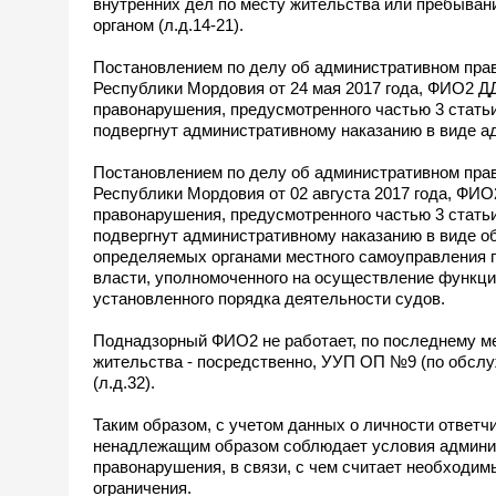
внутренних дел по месту жительства или пребывания
органом (л.д.14-21).
Постановлением по делу об административном прав
Республики Мордовия от 24 мая 2017 года, ФИО2 Д
правонарушения, предусмотренного частью 3 стать
подвергнут административному наказанию в виде адм
Постановлением по делу об административном прав
Республики Мордовия от 02 августа 2017 года, ФИ
правонарушения, предусмотренного частью 3 стать
подвергнут административному наказанию в виде об
определяемых органами местного самоуправления п
власти, уполномоченного на осуществление функц
установленного порядка деятельности судов.
Поднадзорный ФИО2 не работает, по последнему ме
жительства - посредственно, УУП ОП №9 (по обсл
(л.д.32).
Таким образом, с учетом данных о личности ответчи
ненадлежащим образом соблюдает условия админис
правонарушения, в связи, с чем считает необходи
ограничения.