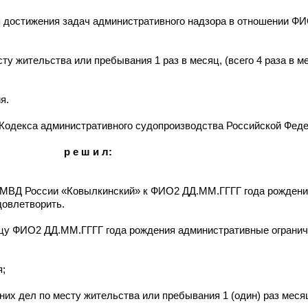
для достижения задач административного надзора в отношении 
сту жительства или пребывания 1 раз в месяц, (всего 4 раза в ме
я.
Кодекса административного судопроизводства Российской Феде
р е ш и л:
МВД России «Ковылкинский» к ФИО2 ДД.ММ.ГГГГ года рождени
довлетворить.
ицу ФИО2 ДД.ММ.ГГГГ года рождения административные ограни
я;
нних дел по месту жительства или пребывания 1 (один) раз месяц