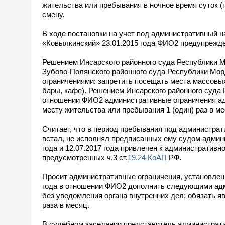
жительства или пребывания в ночное время суток (
смену.
В ходе постановки на учет под административный
«Ковылкинский» 23.01.2015 года ФИО2 предупрежде
Решением Инсарского районного суда Республики М
Зубово-Полянского районного суда Республики Мо
ограничениями: запретить посещать места массовы
бары, кафе). Решением Инсарского районного суда 
отношении ФИО2 административные ограничения адм
месту жительства или пребывания 1 (один) раз в ме
Считает, что в период пребывания под администра
встал, не исполнял предписанных ему судом админи
года и 12.07.2017 года привлечен к административ
предусмотренных ч.3 ст.
19.24 КоАП
РФ.
Просит административные ограничения, установлен
года в отношении ФИО2 дополнить следующими адм
без уведомления органа внутренних дел; обязать я
раза в месяц.
В судебном заседании представитель администрат