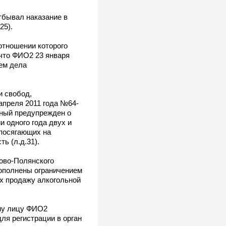
бывал наказание в
25).
отношении которого
 что ФИО2 23 января
ием дела
и свобод,
апреля 2011 года №64-
рный предупрежден о
и одного года двух и
 посягающих на
ь (л.д.31).
ово-Полянского
дополнены ограничением
их продажу алкогольной
ому лицу ФИО2
я регистрации в орган