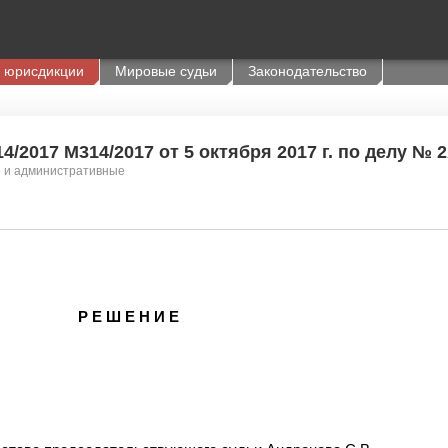
 юрисдикции
Мировые судьи
Законодательство
/2017 М314/2017 от 5 октября 2017 г. по делу № 2
е и административные
Р Е Ш Е Н И Е