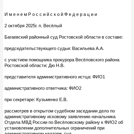
И м е н е м Р о с с и й с к о й Ф е д е р а ц и и
2 октября 2025г. п. Весёлый
Багаевский районный суд Ростовской области в составе:
председательствующего судьи: Васильева А.А.
с участием помощника прокурора Весёловского района
Ростовской области: Дю Н.В.
представителя административного истца: ФИО1
административного ответчика: ФИО2
при секретаре: Кузьменко Е.В.
рассмотрев в открытом судебном заседании дело по
административному исковому заявлению начальника
Отдела МВД России по Весёловскому району к ФИО2 об
установлении дополнительных ограничений при
административном надзоре, суд