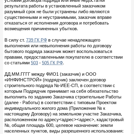
условий договора подряда или иные недостатки
результата работы в установленный заказчиком
разумный срок не были устранены либо являются
существенными и неустранимыми, заказчик вправе
отказаться от исполнения договора и потребовать
возмещения причиненных убытков.
В силу ст.
739 ГК РФ
в случае ненадлежащего
выполнения или невыполнения работы по договору
бытового подряда заказчик может воспользоваться
правами, предоставленными покупателю в соответствии
со статьями
503
-
505 ГК РФ
.
ДД.ММ.ГГГГ между ФИО1 (заказчик) и ООО
«ИНФИНСТРОЙ» (подрядчик) заключен договор
строительного подряда №-ИЕЕ-СП, в соответствии с
которым Подрядчик принимает на себя обязательство
выполнить по заданию Заказчика строительные Работы
(далее - Работы) в соответствии с типовым Проектом
индивидуального жилого дома (Приложение № к
настоящему Договору) на земельном участке Заказчика,
расположенном по адресу<адрес><адрес>, кадастровый
№, общая площадь 600, целевое назначение: земли
населенных пунктов, виды разрешенного использования: