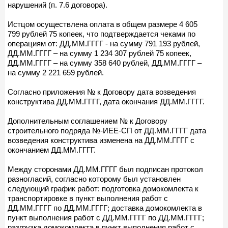
нарушений (п. 7.6 договора).
Истцом осуществлена оплата в общем размере 4 605
799 рублей 75 копеек, что подтверждается чеками по
операциям от: ДД.ММ.ГГГГ - на сумму 791 193 рублей,
ДД.ММ.ГГГГ – на сумму 1 234 307 рублей 75 копеек,
ДД.ММ.ГГГГ – на сумму 358 640 рублей, ДД.ММ.ГГГГ –
на сумму 2 221 659 рублей.
Согласно приложения № к Договору дата возведения
конструктива ДД.ММ.ГГГГ, дата окончания ДД.ММ.ГГГГ.
Дополнительным соглашением № к Договору
строительного подряда №-ИЕЕ-СП от ДД.ММ.ГГГГ дата
возведения конструктива изменена на ДД.ММ.ГГГГ с
окончанием ДД.ММ.ГГГГ.
Между сторонами ДД.ММ.ГГГГ был подписан протокол
разногласий, согласно которому был установлен
следующий график работ: подготовка домокомлекта к
транспортировке в пункт выполнения работ с
ДД.ММ.ГГГГ по ДД.ММ.ГГГГ; доставка домокомлекта в
пункт выполнения работ с ДД.ММ.ГГГГ по ДД.ММ.ГГГГ;
разгрузка домокомлекта в пункт выполнения работ с