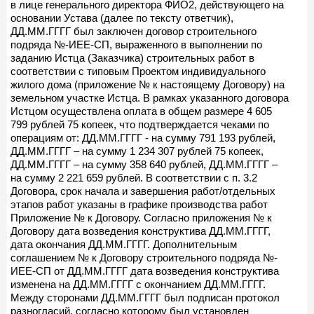
в лице генерального директора ФИО2, действующего на
основании Устава (далее по тексту ответчик),
ДД.ММ.ГГГГ был заключен договор строительного
подряда №-ИЕЕ-СП, выраженного в выполнении по
заданию Истца (Заказчика) строительных работ в
соответствии с типовым Проектом индивидуального
жилого дома (приложение № к настоящему Договору) на
земельном участке Истца. В рамках указанного договора
Истцом осуществлена оплата в общем размере 4 605
799 рублей 75 копеек, что подтверждается чеками по
операциям от: ДД.ММ.ГГГГ - на сумму 791 193 рублей,
ДД.ММ.ГГГГ – на сумму 1 234 307 рублей 75 копеек,
ДД.ММ.ГГГГ – на сумму 358 640 рублей, ДД.ММ.ГГГГ –
на сумму 2 221 659 рублей. В соответствии с п. 3.2
Договора, срок начала и завершения работ/отдельных
этапов работ указаны в графике производства работ
Приложение № к Договору. Согласно приложения № к
Договору дата возведения конструктива ДД.ММ.ГГГГ,
дата окончания ДД.ММ.ГГГГ. Дополнительным
соглашением № к Договору строительного подряда №-
ИЕЕ-СП от ДД.ММ.ГГГГ дата возведения конструктива
изменена на ДД.ММ.ГГГГ с окончанием ДД.ММ.ГГГГ.
Между сторонами ДД.ММ.ГГГГ был подписан протокол
разногласий, согласно которому был установлен