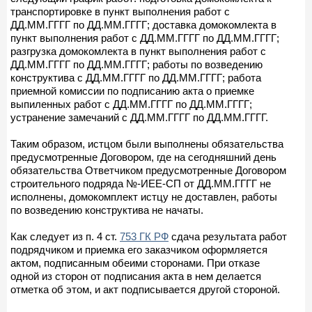
транспортировке в пункт выполнения работ с
ДД.ММ.ГГГГ по ДД.ММ.ГГГГ; доставка домокомлекта в
пункт выполнения работ с ДД.ММ.ГГГГ по ДД.ММ.ГГГГ;
разгрузка домокомлекта в пункт выполнения работ с
ДД.ММ.ГГГГ по ДД.ММ.ГГГГ; работы по возведению
конструктива с ДД.ММ.ГГГГ по ДД.ММ.ГГГГ; работа
приемной комиссии по подписанию акта о приемке
выпиленных работ с ДД.ММ.ГГГГ по ДД.ММ.ГГГГ;
устранение замечаний с ДД.ММ.ГГГГ по ДД.ММ.ГГГГ.
Таким образом, истцом были выполнены обязательства
предусмотренные Договором, где на сегодняшний день
обязательства Ответчиком предусмотренные Договором
строительного подряда №-ИЕЕ-СП от ДД.ММ.ГГГГ не
исполнены, домокомплект истцу не доставлен, работы
по возведению конструктива не начаты.
Как следует из п. 4 ст.
753 ГК РФ
сдача результата работ
подрядчиком и приемка его заказчиком оформляется
актом, подписанным обеими сторонами. При отказе
одной из сторон от подписания акта в нем делается
отметка об этом, и акт подписывается другой стороной.