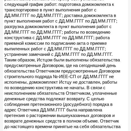
следующий график работ: подготовка домокомлекта к
транспортировке в пункт выполнения работ с
ДД.ММ.ГГГГ по ДД.ММ.ГГГГ; доставка домокомлекта в
пункт выполнения работ с ДД.ММ.ГГГГ по ДД.ММ.ГГГГ;
разгрузка домокомлекта в пункт выполнения работ с
ДД.ММ.ГГГГ по ДД.ММ.ГГГГ; работы по возведению
конструктива с ДД.ММ.ГГГГ по ДД.ММ.ГГГГ; работа
приемной комиссии по подписанию акта о приемке
выпиленных работ с ДД.ММ.ГГГГ по ДД.ММ.ГГГГ;
устранение замечаний с ДД.ММ.ГГГГ по ДД.ММ.ГГГГ.
Таким образом, Истцом были выполнены обязательства
предусмотренные Договором, где на сегодняшний день
обязательства Ответчиком предусмотренные Договором
строительного подряда №-ИЕЕ-СП от ДД.ММ.ГГГГ не
исполнены, домокомплект Истцу не доставлен, работы
по возведению конструктива не начаты. В связи с
неисполнением обязательств Ответчиком, уплаченные
денежные средства подлежат возврату. С целью
соблюдения претензионного (досудебного) порядка в
адрес Ответчика ДД.ММ.ГГГГ была направлена
претензия о расторжении вышеуказанных договоров и
возврате денежных средств в полном объеме. Ответчик
до настоящего времени принятые на себя обязательства