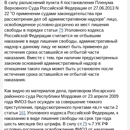
В силу разъяснений пункта 4 постановления Пленума
Верховного Суда Российской Федерации от 27.06.2013 N
22 "О применении судами законодательства при
рассмотрении дел об административном надзоре" лицо,
освобожденное условно-досрочно из мест лишения
свободы в порядке статьи
79
Уголовного кодекса
Российской Федерации считается не отбывшим
наказание в виде лишения свободы, административный
надзор к данному лицу не может быть применен до
истечения срока оставшейся не отбытой части
наказания. Вместе с тем, при наличии предусмотренных
законом оснований административный надзор в
отношении такого лица может быть установлен после
истечения срока оставшейся не отбытой части
наказания.
Как видно из материалов дела, приговором Инсарского
районного суда Республики Мордовия от 23 апреля 2009
года ФИО3 был осужден за совершение тяжкого
преступления, предусмотренного пунктами «в,г» части 2
статьи
161
Уголовного кодекса Российской Федерации, к
наказанию в виде лишения свободы на срок три года
шесть месяцев без штрафа. В силу ст.
79
ч.7 УК РФ
условно-досрочное освобождение ФИО3 от наказания,