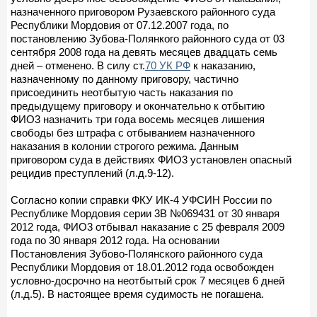
назначенного приговором Рузаевского районного суда
Республики Мордовия от 07.12.2007 года, по
постановлению Зубова-Полянкого районного суда от 03
сентября 2008 года на девять месяцев двадцать семь
дней – отменено. В силу ст.
70 УК РФ
к наказанию,
назначенному по данному приговору, частично
присоединить неотбытую часть наказания по
предыдущему приговору и окончательно к отбытию
ФИО3 назначить три года восемь месяцев лишения
свободы без штрафа с отбыванием назначенного
наказания в колонии строгого режима. Данным
приговором суда в действиях ФИО3 установлен опасный
рецидив преступлений (л.д.9-12).
Согласно копии справки ФКУ ИК-4 УФСИН России по
Республике Мордовия серии 3В №069431 от 30 января
2012 года, ФИО3 отбывал наказание с 25 февраля 2009
года по 30 января 2012 года. На основании
Постановления Зубово-Полянского районного суда
Республики Мордовия от 18.01.2012 года освобожден
условно-досрочно на неотбытый срок 7 месяцев 6 дней
(л.д.5). В настоящее время судимость не погашена.