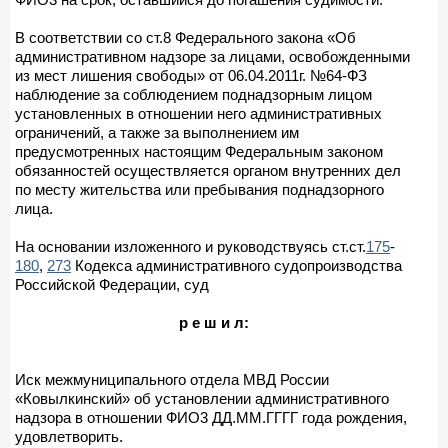
В соответствии со ст.8 Федерального закона «Об
административном надзоре за лицами, освобожденными
из мест лишения свободы» от 06.04.2011г. №64-ФЗ
наблюдение за соблюдением поднадзорным лицом
установленных в отношении него административных
ограничений, а также за выполнением им
предусмотренных настоящим Федеральным законом
обязанностей осуществляется органом внутренних дел
по месту жительства или пребывания поднадзорного
лица.
На основании изложенного и руководствуясь ст.ст.
175
-
180
,
273
Кодекса административного судопроизводства
Российской Федерации, суд
р е ш и л:
Иск межмуниципального отдела МВД России
«Ковылкинский» об установлении административного
надзора в отношении ФИО3 ДД.ММ.ГГГГ года рождения,
удовлетворить.