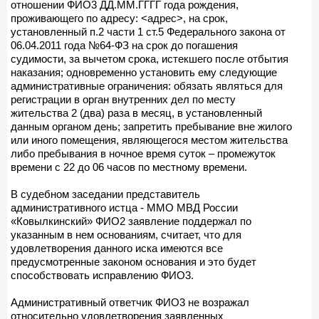
отношении ФИО3 ДД.ММ.ГГГГ года рождения,
проживающего по адресу: <адрес>, на срок,
установленный п.2 части 1 ст.5 Федерального закона от
06.04.2011 года №64-ФЗ на срок до погашения
судимости, за вычетом срока, истекшего после отбытия
наказания; одновременно установить ему следующие
административные ограничения: обязать являться для
регистрации в орган внутренних дел по месту
жительства 2 (два) раза в месяц, в установленный
данным органом день; запретить пребывание вне жилого
или иного помещения, являющегося местом жительства
либо пребывания в ночное время суток – промежуток
времени с 22 до 06 часов по местному времени.
В судебном заседании представитель
административного истца - ММО МВД России
«Ковылкинский» ФИО2 заявление поддержал по
указанным в нем основаниям, считает, что для
удовлетворения данного иска имеются все
предусмотренные законом основания и это будет
способствовать исправлению ФИО3.
Административный ответчик ФИО3 не возражал
относительно удовлетворения заявленных