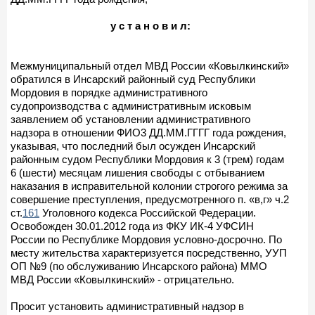
у с т а н о в и л:
Межмуниципальный отдел МВД России «Ковылкинский»
обратился в Инсарский районный суд Республики
Мордовия в порядке административного
судопроизводства с административным исковым
заявлением об установлении административного
надзора в отношении ФИО3 ДД.ММ.ГГГГ года рождения,
указывая, что последний был осужден Инсарский
районным судом Республики Мордовия к 3 (трем) годам
6 (шести) месяцам лишения свободы с отбыванием
наказания в исправительной колонии строгого режима за
совершение преступления, предусмотренного п. «в,г» ч.2
ст.
161
Уголовного кодекса Российской Федерации.
Освобожден 30.01.2012 года из ФКУ ИК-4 УФСИН
России по Республике Мордовия условно-досрочно. По
месту жительства характеризуется посредственно, УУП
ОП №9 (по обслуживанию Инсарского района) ММО
МВД России «Ковылкинский» - отрицательно.
Просит установить административный надзор в