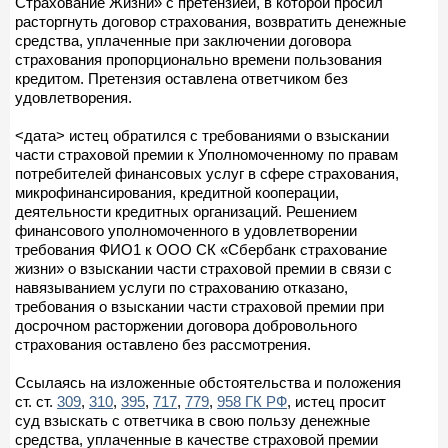
Страхование Жизни» с претензией, в которой просил
расторгнуть договор страхования, возвратить денежные
средства, уплаченные при заключении договора
страхования пропорционально времени пользования
кредитом. Претензия оставлена ответчиком без
удовлетворения.
<дата> истец обратился с требованиями о взыскании
части страховой премии к Уполномоченному по правам
потребителей финансовых услуг в сфере страхования,
микрофинансирования, кредитной кооперации,
деятельности кредитных организаций. Решением
финансового уполномоченного в удовлетворении
требования ФИО1 к ООО СК «Сбербанк страхование
жизни» о взыскании части страховой премии в связи с
навязыванием услуги по страхованию отказано,
требования о взыскании части страховой премии при
досрочном расторжении договора добровольного
страхования оставлено без рассмотрения.
Ссылаясь на изложенные обстоятельства и положения
ст. ст.
309
,
310
,
395
,
717
,
779
,
958 ГК РФ
, истец просит
суд взыскать с ответчика в свою пользу денежные
средства, уплаченные в качестве страховой премии