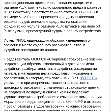
пропорционально времени пользования кредитом в
размере <...>; компенсацию морального вреда в размере
<...>; неустойку в соответствии со статьей
395 ГК РФ
в
размере <...> (расчет произвести на дату вынесения
решения суда); денежные средства на оказание
юридических услуг в размере <...>; штраф в размере 50
% от суммы, присужденной судом в пользу потребителя.
Истец ФИО1 надлежащим образом извещенный о
времени и месте судебного разбирательства, в
судебное заседание не явился.
Представитель ООО СК «Сбербанк страхование жизни»
надлежащим образом извещенный о дате и времени
судебного разбирательства, в судебное заседание не
явился, в материалы дела представил письменные
возражения, в которых, ссылаясь на ч. 3 ст.
958 ГК РФ
указал, что при досрочном отказе страхователя от
договора страхования, уплаченная страховщику премия
не подлежит возврату, в связи с чем не подлежат
удовлетворению и требования о взыскании компенсации
морального вреда, процентов по ст.
395 ГК РФ
и штрафа.
Просил отказать в удовлетворении исковых требований.
Ходатайствовал о рассмотрении дела в свое отсутствие.