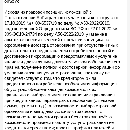
объеме.
Исходя из правовой позиции, изложенной в
Постановлении Арбитражного суда Уральского округа от
17.10.2019 № Ф09-6537/19 по делу № А50-2922/2019,
подтвержденной Определением ВС РФ от 22.01.2020 №
309-ЭС19-24734 по делу А50-2922/2019, указание в
анкете заявлении сведений о согласии заемщика на
оформление договора страхования при отсутствии иных
доказательств предоставления потребителю полной и
достоверной информации о предоставляемой услуге не
является достаточным доказательством соблюдения его
прав на получение полной и достоверной информации об
условиях оказания услуг страхования, поскольку не
свидетельствует о том, что кредитором была
предоставлена потребителю необходимая информация
об услугах, обеспечивающая возможность их
правильного выбора, а именно: о наличии страхования
при кредитовании, параметрах страхования (страховая
сумма, премия и т.д.); о возможности выбора страховой
организации и выгодных условий страхования; о
возможности получения кредита без страхования% о
возможности произвести оплату услуг страхования не
кредитными средствами; проекты графика платежей и