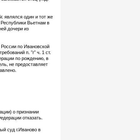
. являлся один и тот же
й Республики Вьетнам в
ней дочери из
 России по Ивановской
бований п. "г" ч. 1 ст.
ерации по рождению, в
ель, не предоставляет
авлено.
ации) о признании
едерации отказать.
й суд г.Иваново в