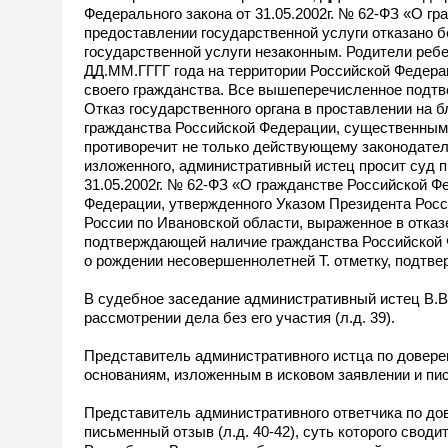
Федерального закона от 31.05.2002г. № 62-ФЗ «О г
предоставлении государственной услуги отказано б
государственной услуги незаконным. Родители реб
ДД.ММ.ГГГГ года на территории Российской Федера
своего гражданства. Все вышеперечисленное подтв
Отказ государственного органа в проставлении на 
гражданства Российской Федерации, существенным 
противоречит не только действующему законодател
изложенного, административный истец просит суд 
31.05.2002г. № 62-ФЗ «О гражданстве Российской 
Федерации, утвержденного Указом Президента Росс
России по Ивановской области, выраженное в отказ
подтверждающей наличие гражданства Российской 
о рождении несовершеннолетней Т. отметку, подтв
В судебное заседание административный истец В.В.
рассмотрении дела без его участия (л.д. 39).
Представитель административного истца по довере
основаниям, изложенным в исковом заявлении и пись
Представитель административного ответчика по дов
письменный отзыв (л.д. 40-42), суть которого свод