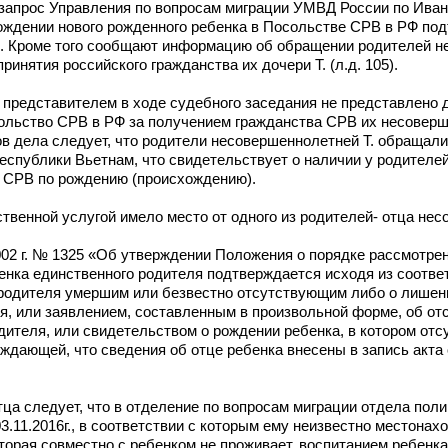
 запрос Управления по вопросам миграции УМВД России по Иван
о рождении нового рожденного ребенка в Посольстве СРВ в РФ по
о. Кроме того сообщают информацию об обращении родителей н
инятия российского гражданства их дочери Т. (л.д. 105).
 представителем в ходе судебного заседания не представлено 
сольство СРВ в РФ за получением гражданства СРВ их несовер
лов дела следует, что родители несовершеннолетней Т. обращали
еспублики Вьетнам, что свидетельствует о наличии у родителе
у СРВ по рождению (происхождению).
ственной услугой имело место от одного из родителей- отца нес
2002 г. № 1325 «Об утверждении Положения о порядке рассмотре
енка единственного родителя подтверждается исходя из соотв
 родителя умершим или безвестно отсутствующим либо о лишен
я, или заявлением, составленным в произвольной форме, об отс
дителя, или свидетельством о рождении ребенка, в котором отс
рждающей, что сведения об отце ребенка внесены в запись акта
тца следует, что в отделение по вопросам миграции отдела по
03.11.2016г., в соответствии с которым ему неизвестно местона
торая совместно с ребенком не проживает, воспитанием ребенка 