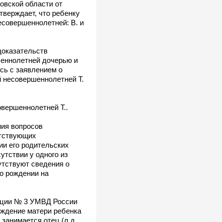
овской области от
дтверждает, что ребенку
есовершеннолетней: В. и
доказательств
шеннолетней дочерью и
сь с заявлением о
й несовершеннолетней Т.
овершеннолетней Т..
ния вопросов
етствующих
ии его родительских
утствии у одного из
утствуют сведения о
 о рождении на
лиции № 3 УМВД России
хождение матери ребенка
занимается отец (л.д.