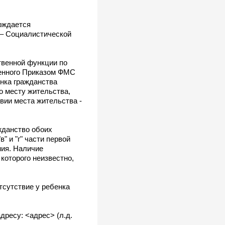
ерждается
а – Социалистической
твенной функции по
денного Приказом ФМС
енка гражданства
о месту жительства,
вии места жительства -
жданство обоих
" и "г" части первой
ния. Наличие
которого неизвестно,
тсутствие у ребенка
адресу: <адрес> (л.д.