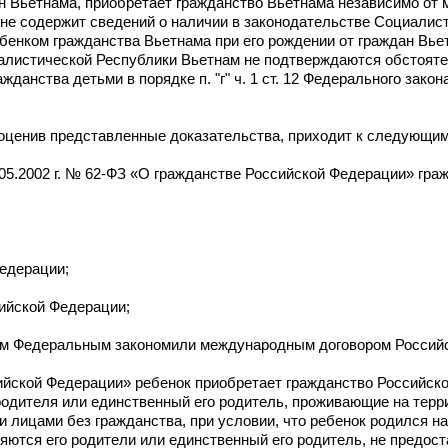
н Вьетнама, приобретает гражданство Вьетнама независимо от 
не содержит сведений о наличии в законодательстве Социалис
енком гражданства Вьетнама при его рождении от граждан Вьет
иалистической Республики Вьетнам не подтверждаются обстоят
анства детьми в порядке п. "г" ч. 1 ст. 12 Федерального закона 
 оценив представленные доказательства, приходит к следующи
1.05.2002 г. № 62-ФЗ «О гражданстве Российской Федерации» гр
Федерации;
сийской Федерации;
им Федеральным закономили международным договором Россий
йской Федерации» ребенок приобретает гражданство Российск
родителя или единственный его родитель, проживающие на терр
лицами без гражданства, при условии, что ребенок родился на
ляются его родители или единственный его родитель, не предос