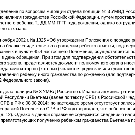
отделение по вопросам миграции отдела полиции № 3 УМВД Росси
ию наличия гражданства Российской Федерации, путем простав
етнего ребенка Т., ДД.ММ.ГГГГ года рождения, однако сотрудн
ыло отказано.
14 ноября 2002 г. № 1325 «Об утверждении Положения о порядке 
на бланке свидетельства о рождении ребенка отметки, подтве
азанных в пункте 45.4 настоящего Положения, осуществляется 
) в день обращения. При этом для подтверждения обстоятельст
ьного закона, представляется документ полномочного органа инос
ажданами которого (которых) являются родители или единствен
авления ребенку иного гражданства по рождению (для подтвер
2 Федерального закона).
отдела полиции № 3 УМВД России по г. Иваново администрати
й Республики Вьетнам (далее по тексту СРВ) в Российской Фед
а СРВ в РФ с 08.08.2014г. по настоящее время отсутствует запись
справкой Посольство СРВ в РФ подтверждало, что ребенок не я
д. 12). Однако в данной справке не содержится сведений о нал
 препятствующих получению ребенком гражданства Вьетнама пр