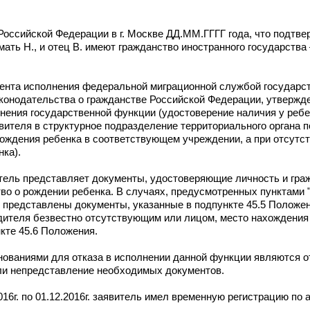
 Российской Федерации в г. Москве ДД.ММ.ГГГГ года, что подтв
: мать Н., и отец В. имеют гражданство иностранного государств
амента исполнения федеральной миграционной службой государс
конодательства о гражданстве Российской Федерации, утверж
полнения государственной функции (удостоверение наличия у реб
ителя в структурное подразделение территориального органа п
ождения ребенка в соответствующем учреждении, а при отсутст
нка).
итель представляет документы, удостоверяющие личность и гра
во о рождении ребенка. В случаях, предусмотренных пунктами "в
ь представлены документы, указанные в подпункте 45.5 Положе
дителя безвестно отсутствующим или лицом, место нахождения 
кте 45.6 Положения.
снованиями для отказа в исполнении данной функции являются о
ли непредставление необходимых документов.
016г. по 01.12.2016г. заявитель имел временную регистрацию по 