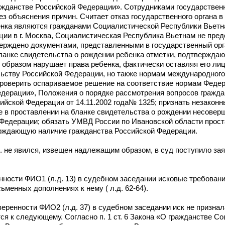
ражданстве Российской Федерации». Сотрудниками государственн
ез объяснения причин. Считает отказ государственного органа 
енка являются гражданами Социалистической Республики Вьетна
ции в г. Москва, Социалистическая Республика Вьетнам не пред
ерждено документами, представленными в государственный орг
бланке свидетельства о рождении ребенка отметки, подтвержда
образом нарушает права ребенка, фактически оставляя его лиц
ьству Российской Федерации, но также нормам международного
проверить оспариваемое решение на соответствие нормам Федер
Федерации», Положения о порядке рассмотрения вопросов гражд
ийской Федерации от 14.11.2002 года№ 1325; признать незако
е в проставлении на бланке свидетельства о рождении несоверш
Федерации; обязать УМВД России по Ивановской области прост
ерждающую наличие гражданства Российской Федерации.
 не явился, извещен надлежащим образом, в суд поступило зая
нности ФИО1 (л.д. 13) в судебном заседании исковые требован
менных дополнениях к нему ( л.д. 62-64).
еренности ФИО2 (л.д. 37) в судебном заседании иск не признал
ится к следующему. Согласно п. 1 ст. 6 Закона «О гражданстве С