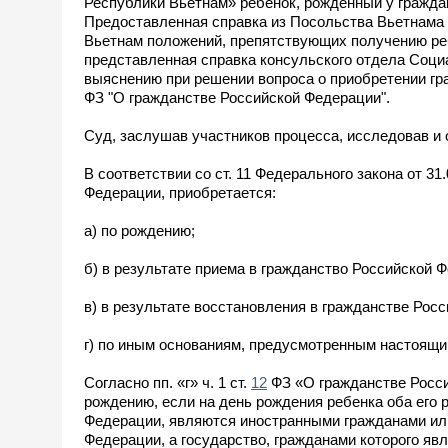
Республики Вьетнам» ребенок, рожденный у гражда
Предоставленная справка из Посольства Вьетнама 
Вьетнам положений, препятствующих получению реб
представленная справка консульского отдела Соц
выяснению при решении вопроса о приобретении гражд
ФЗ "О гражданстве Российской Федерации".
Суд, заслушав участников процесса, исследовав и
В соответствии со ст. 11 Федерального закона от 3
Федерации, приобретается:
а) по рождению;
б) в результате приема в гражданство Российской 
в) в результате восстановления в гражданстве Рос
г) по иным основаниям, предусмотренным настоящ
Согласно пп. «г» ч. 1 ст.
12
ФЗ «О гражданстве Росси
рождению, если на день рождения ребенка оба его 
Федерации, являются иностранными гражданами или 
Федерации, а государство, гражданами которого яв