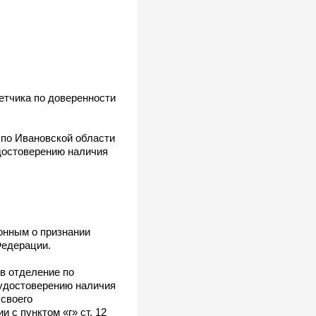
етчика по доверенности
 по Ивановской области
удостоверению наличия
конным о признании
Федерации.
в отделение по
 удостоверению наличия
 своего
 с пунктом «г» ст. 12