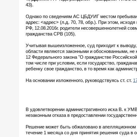
43).
Однако по сведениям АС ЦБДУИГ местом пребывания 
адрес: <адрес> (л.д. 70, 78, обр.). При этом, исх
РФ, 12.08.2016г. родители несовершеннолетней со
гражданства СРВ (105).
Учитывая вышеизложенное, суд приходит к выводу
области являются законными и обоснованными, не на
12 Федерального закона "О гражданстве Российско
том числе при условии, если государство, граждана
ребенку свое гражданство, в то время как админис
На основании изложенного, руководствуясь ст. ст.
1
В удовлетворении административного иска В. к УМВ
незаконным отказа в предоставлении государствен
Решение может быть обжаловано в апелляционном п
течение 1 месяца со дня принятия решения суда в 