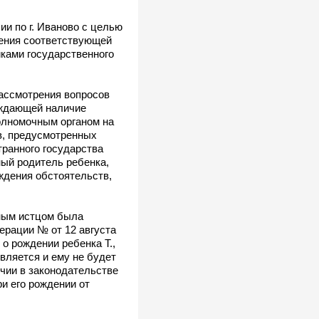
и по г. Иваново с целью
ления соответствующей
иками государственного
рассмотрения вопросов
рждающей наличие
полномочным органом на
в, предусмотренных
транного государства
ный родитель ребенка,
ждения обстоятельств,
вным истцом была
ерации № от 12 августа
 о рождении ребенка Т.,
вляется и ему не будет
ичии в законодательстве
и его рождении от