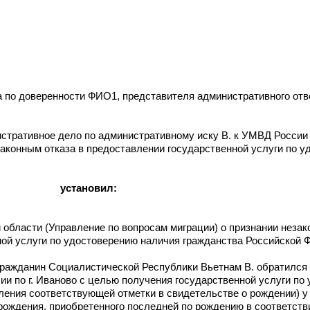
а по доверенности ФИО1, представителя административного отв
стративное дело по административному иску В. к УМВД России
законным отказа в предоставлении государственной услуги по 
установил:
 области (Управление по вопросам миграции) о признании неза
ной услуги по удостоверению наличия гражданства Российской 
 гражданин Социалистической Республики Вьетнам В. обратился 
и по г. Иваново с целью получения государственной услуги по
ления соответствующей отметки в свидетельстве о рождении) у
ождения, приобретенного последней по рождению в соответствии