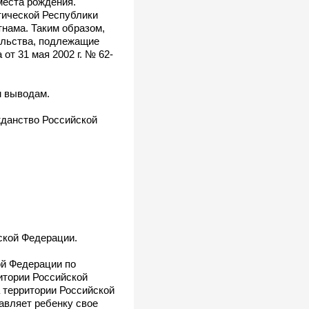
места рождения.
тической Республики
нама. Таким образом,
ельства, подлежащие
от 31 мая 2002 г. № 62-
м выводам.
ажданство Российской
ской Федерации.
ой Федерации по
итории Российской
 территории Российской
тавляет ребенку свое