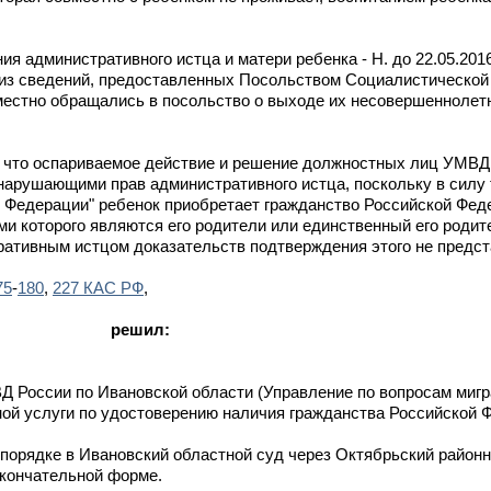
административного истца и матери ребенка - Н. до 22.05.2016г
одя из сведений, предоставленных Посольством Социалистическо
вместно обращались в посольство о выходе их несовершеннолет
, что оспариваемое действие и решение должностных лиц УМВД
рушающими прав административного истца, поскольку в силу тре
й Федерации" ребенок приобретает гражданство Российской Фед
ми которого являются его родители или единственный его родит
тративным истцом доказательств подтверждения этого не предст
75
-
180
,
227 КАС РФ
,
решил:
Д России по Ивановской области (Управление по вопросам мигр
ной услуги по удостоверению наличия гражданства Российской Ф
орядке в Ивановский областной суд через Октябрьский районны
окончательной форме.