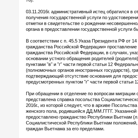
03.11.2016г. административный истец обратился в 
получения государственной услуги по удостоверен
отметки в свидетельстве о рождении несовершеннол
органа в предоставлении государственной услуги б
В соответствии с п. 45.5 Указа Президента РФ от 
гражданства Российской Федерации» проставление 
гражданства Российской Федерации, в случаях, ук
основании устного обращения родителей (родителя
пунктами "в" и "г" части первой статьи 12 Федерал
(полномочных органов иностранных государств), гр
подтверждающий отсутствие основания для предост
предусмотренных пунктом "г" части первой статьи 1
При обращении в отделение по вопросам миграции 
представлена справка посольства Социалистическо
2016г., из которой следует, что в архиве Посольств
женского пола, родившейся ДД.ММ.ГГГГ. Указанной 
предоставлено гражданство Республики Вьетнам (л.
Социалистической Республики Вьетнам положений,
граждан Вьетнама за его пределами.