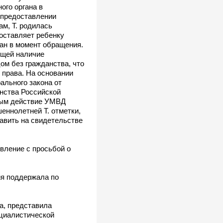
ого органа в
в предоставлении
м, Т. родилась
оставляет ребенку
ан в момент обращения.
ющей наличие
ом без гражданства, что
 права. На основании
ального закона от
анства Российской
нным действие УМВД
еннолетней Т. отметки,
авить на свидетельстве
вление с просьбой о
ия поддержала по
а, представила
оциалистической