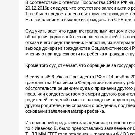
В соответствии с ответом Посольства СРВ в РФ на
20.12.2016г. следует, что отсутствие записи акта 
Т. не было предоставлено вьетнамское гражданств
Н. с заявлением о выходе из гражданства СРВ для пр
Суд учитывает, что административным истцом и его
обращения родителей несовершеннолетней Т. в по
отказа в его представлении. Напротив, из материа
выходе дочери из гражданства Социалистической Р
мнения о принадлежности их ребенка к гражданств
Кроме того суд отмечает, что обращение за государ
В силу п. 45.6. Указа Президента РФ от 14 ноября 
гражданства Российской Федерации» наличие у реб
обстоятельств решением суда о признании другого
прав, или свидетельством о смерти другого родител
родителей сведений о месте нахождения другого ро
другом родителе, или справкой о рождении, подтве
основании заявления матери ребенка.
Из пояснений представителя административного ис
по г. Иваново В. было предоставлено заявление от 
Т., ДД.ММ.ГГГГ года рождения – гражданки ФИО3 ко