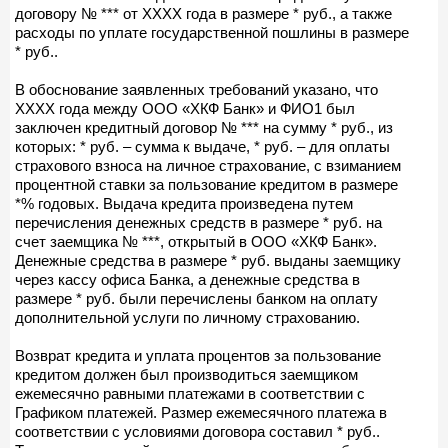
договору № *** от ХХХХ года в размере * руб., а также
расходы по уплате государственной пошлины в размере
* руб..
В обоснование заявленных требований указано, что
ХХХХ года между ООО «ХКФ Банк» и ФИО1 был
заключен кредитный договор № *** на сумму * руб., из
которых: * руб. – сумма к выдаче, * руб. – для оплаты
страхового взноса на личное страхование, с взиманием
процентной ставки за пользование кредитом в размере
*% годовых. Выдача кредита произведена путем
перечисления денежных средств в размере * руб. на
счет заемщика № ***, открытый в ООО «ХКФ Банк».
Денежные средства в размере * руб. выданы заемщику
через кассу офиса Банка, а денежные средства в
размере * руб. были перечислены банком на оплату
дополнительной услуги по личному страхованию.
Возврат кредита и уплата процентов за пользование
кредитом должен был производиться заемщиком
ежемесячно равными платежами в соответствии с
Графиком платежей. Размер ежемесячного платежа в
соответствии с условиями договора составил * руб..