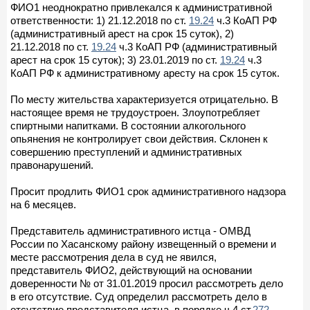
ФИО1 неоднократно привлекался к административной
ответственности: 1) 21.12.2018 по ст.
19.24
ч.3 КоАП РФ
(административный арест на срок 15 суток), 2)
21.12.2018 по ст.
19.24
ч.3 КоАП РФ (административный
арест на срок 15 суток); 3) 23.01.2019 по ст.
19.24
ч.3
КоАП РФ к административному аресту на срок 15 суток.
По месту жительства характеризуется отрицательно. В
настоящее время не трудоустроен. Злоупотребляет
спиртными напитками. В состоянии алкогольного
опьянения не контролирует свои действия. Склонен к
совершению преступлений и административных
правонарушений.
Просит продлить ФИО1 срок административного надзора
на 6 месяцев.
Представитель административного истца - ОМВД
России по Хасанскому району извещенный о времени и
месте рассмотрения дела в суд не явился,
представитель ФИО2, действующий на основании
доверенности № от 31.01.2019 просил рассмотреть дело
в его отсутствие. Суд определил рассмотреть дело в
отсутствие представителя истца, в порядке ч.4 ст.
272