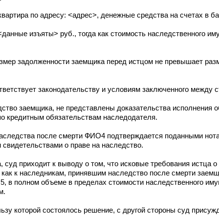
вартира по адресу: <адрес>, денежные средства на счетах в ба
<данные изъяты> руб., тогда как стоимость наследственного и
размер задолженности заемщика перед истцом не превышает раз
тветствует законодательству и условиям заключенного между с
ство заемщика, не представлены доказательства исполнения о
 по кредитным обязательствам наследодателя.
аследства после смерти ФИО4 подтверждается поданными нота
 свидетельствами о праве на наследство.
суд приходит к выводу о том, что исковые требования истца о
 как к наследникам, принявшим наследство после смерти заемщ
 в полном объеме в пределах стоимости наследственного иму
м.
льзу которой состоялось решение, с другой стороны суд присуж