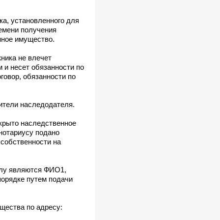
ка, установленного для
ремени получения
нное имущество.
ника не влечет
 и несет обязанности по
говор, обязанности по
дители наследодателя.
крыто наследственное
нотариусу подано
 собственности на
елу являются ФИО1,
орядке путем подачи
щества по адресу: