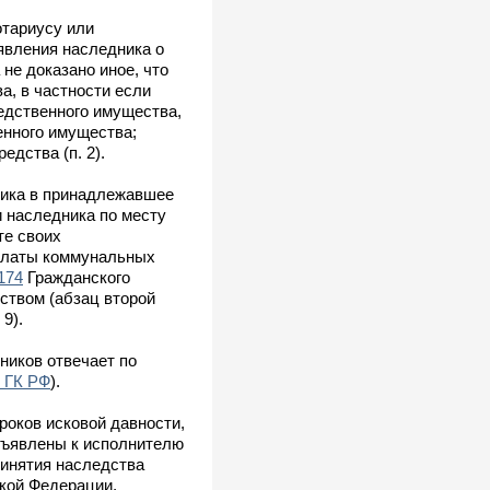
отариусу или
явления наследника о
не доказано иное, что
а, в частности если
едственного имущества,
енного имущества;
дства (п. 2).
ника в принадлежавшее
и наследника по месту
те своих
оплаты коммунальных
174
Гражданского
ством (абзац второй
9).
ников отвечает по
 ГК РФ
).
роков исковой давности,
дъявлены к исполнителю
ринятия наследства
ской Федерации,