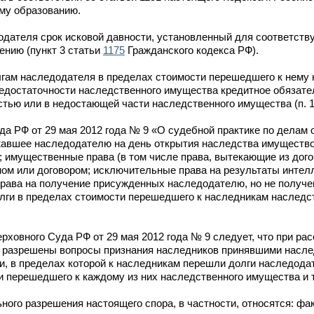
му образованию.
дателя срок исковой давности, установленный для соответств
ению (пункт 3 статьи
1175
Гражданского кодекса РФ).
олгам наследодателя в пределах стоимости перешедшего к нему
и недостаточности наследственного имущества кредитное обязат
тью или в недостающей части наследственного имущества (п. 1
а РФ от 29 мая 2012 года № 9 «О судебной практике по делам 
жавшее наследодателю на день открытия наследства имущество,
); имущественные права (в том числе права, вытекающие из дог
ном или договором; исключительные права на результаты интел
права на получение присужденных наследодателю, но не получ
олги в пределах стоимости перешедшего к наследникам наслед
рховного Суда РФ от 29 мая 2012 года № 9 следует, что при ра
ь разрешены вопросы признания наследников принявшими насле
ти, в пределах которой к наследникам перешли долги наследод
 перешедшего к каждому из них наследственного имущества и т
ого разрешения настоящего спора, в частности, относятся: фа