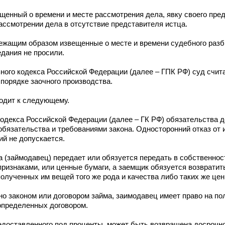
нный о времени и месте рассмотрения дела, явку своего пред
рассмотрении дела в отсутствие представителя истца.
ащим образом извещенные о месте и времени судебного разби
едания не просили.
ного кодекса Российской Федерации (далее – ГПК РФ) суд счи
 порядке заочного производства.
одит к следующему.
одекса Российской Федерации (далее – ГК РФ) обязательства 
обязательства и требованиями закона. Односторонний отказ от
ий не допускается.
а (займодавец) передает или обязуется передать в собственнос
ризнаками, или ценные бумаги, а заемщик обязуется возвратит
олученных им вещей того же рода и качества либо таких же цен
ено законом или договором займа, заимодавец имеет право на п
 определенных договором.
едоставленного под проценты, может быть возвращена досрочно