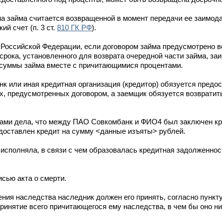
ма займа считается возвращенной в момент передачи ее заимод
й счет (п. 3 ст.
810 ГК РФ
).
 Российской Федерации, если договором займа предусмотрено в
 срока, установленного для возврата очередной части займа, за
 суммы займа вместе с причитающимися процентами.
нк или иная кредитная организация (кредитор) обязуется предо
ях, предусмотренных договором, а заемщик обязуется возврати
лами дела, что между ПАО Совкомбанк и ФИО4 был заключен кр
доставлен кредит на сумму <данные изъяты> рублей.
сполняла, в связи с чем образовалась кредитная задолженнос
сью акта о смерти.
ения наследства наследник должен его принять, согласно пункту
ринятие всего причитающегося ему наследства, в чем бы оно ни