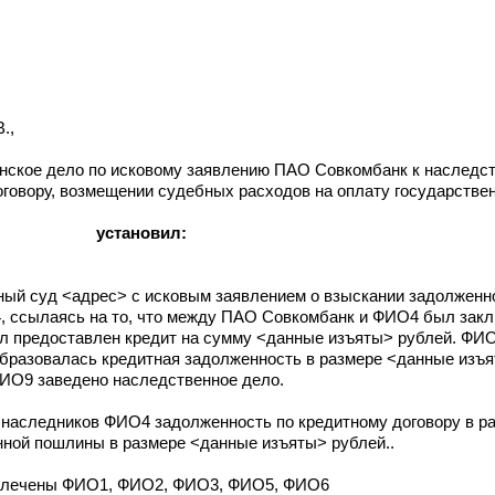
.,
анское дело по исковому заявлению ПАО Совкомбанк к наследс
говору, возмещении судебных расходов на оплату государстве
установил:
ый суд <адрес> с исковым заявлением о взыскании задолженн
, ссылаясь на то, что между ПАО Совкомбанк и ФИО4 был закл
л предоставлен кредит на сумму <данные изъяты> рублей. ФИО
образовалась кредитная задолженность в размере <данные изъ
ФИО9 заведено наследственное дело.
с наследников ФИО4 задолженность по кредитному договору в 
нной пошлины в размере <данные изъяты> рублей..
ривлечены ФИО1, ФИО2, ФИО3, ФИО5, ФИО6