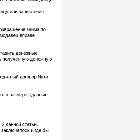
авцу или зачисления
озвращение займа по
имодавец вправе
ставить денежные
ть полученную денежную
едитный договор № от
ть в размере <данные
 2 данной статьи,
 заключалось и где бы