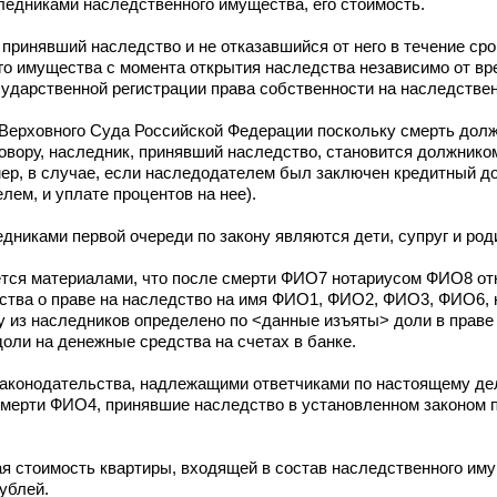
следниками наследственного имущества, его стоимость.
принявший наследство и не отказавшийся от него в течение сро
ого имущества с момента открытия наследства независимо от в
сударственной регистрации права собственности на наследстве
 Верховного Суда Российской Федерации поскольку смерть долж
вору, наследник, принявший наследство, становится должником
ер, в случае, если наследодателем был заключен кредитный до
ем, и уплате процентов на нее).
дниками первой очереди по закону являются дети, супруг и ро
ется материалами, что после смерти ФИО7 нотариусом ФИО8 от
ства о праве на наследство на имя ФИО1, ФИО2, ФИО3, ФИО6, 
у из наследников определено по <данные изъяты> доли в праве
доли на денежные средства на счетах в банке.
законодательства, надлежащими ответчиками по настоящему д
мерти ФИО4, принявшие наследство в установленном законом п
я стоимость квартиры, входящей в состав наследственного иму
ублей.