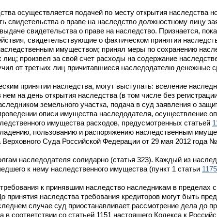
дства осуществляется подачей по месту открытия наследства н
ть свидетельства о праве на наследство должностному лицу за
выдаче свидетельства о праве на наследство. Признается, пока 
ействия, свидетельствующие о фактическом принятии наследств
 наследственным имуществом; принял меры по сохранению насл
их лиц; произвел за свой счет расходы на содержание наследств
учил от третьих лиц причитавшиеся наследодателю денежные сре
еским принятии наследства, могут выступать: вселение наслед
нем на день открытия наследства (в том числе без регистраци
аследником земельного участка, подача в суд заявления о защи
 проведении описи имущества наследодателя, осуществление 
аследственного имущества расходов, предусмотренных статьей
1
 владению, пользованию и распоряжению наследственным имуще
Верховного Суда Российской Федерации от 29 мая 2012 года № 
лгам наследодателя солидарно (статья 323). Каждый из наслед
едшего к нему наследственного имущества (пункт 1 статьи
1175
требования к принявшим наследство наследникам в пределах с
о принятия наследства требования кредиторов могут быть пре
следнем случае суд приостанавливает рассмотрение дела до п
 в соответствии со статьей 1151 настоящего Кодекса к Россий