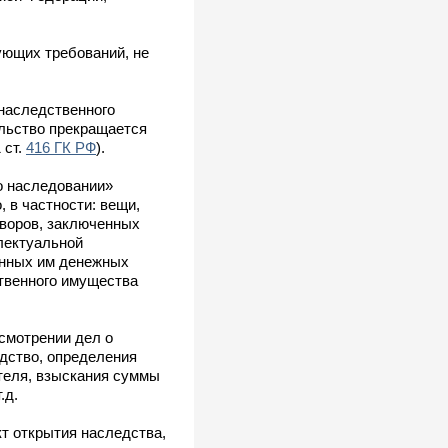
ующих требований, не
 наследственного
ельство прекращается
 ст.
416 ГК РФ
).
о наследовании»
 в частности: вещи,
оворов, заключенных
лектуальной
енных им денежных
ственного имущества
ссмотрении дел о
дство, определения
ателя, взыскания суммы
.д.
кт открытия наследства,