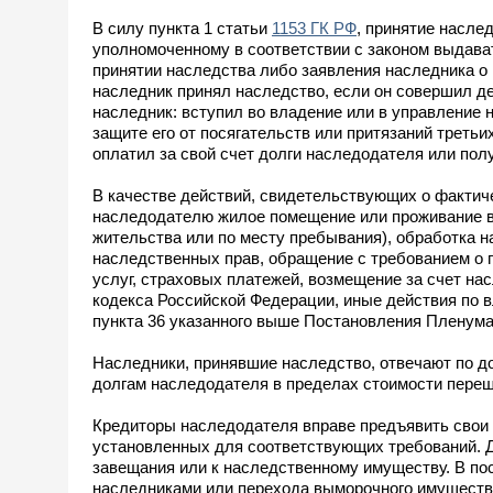
В силу пункта 1 статьи
1153 ГК РФ
, принятие насле
уполномоченному в соответствии с законом выдава
принятии наследства либо заявления наследника о 
наследник принял наследство, если он совершил д
наследник: вступил во владение или в управление
защите его от посягательств или притязаний треть
оплатил за свой счет долги наследодателя или пол
В качестве действий, свидетельствующих о фактич
наследодателю жилое помещение или проживание в 
жительства или по месту пребывания), обработка н
наследственных прав, обращение с требованием о
услуг, страховых платежей, возмещение за счет н
кодекса Российской Федерации, иные действия по
пункта 36 указанного выше Постановления Пленума 
Наследники, принявшие наследство, отвечают по до
долгам наследодателя в пределах стоимости переш
Кредиторы наследодателя вправе предъявить свои 
установленных для соответствующих требований. Д
завещания или к наследственному имуществу. В по
наследниками или перехода выморочного имущества