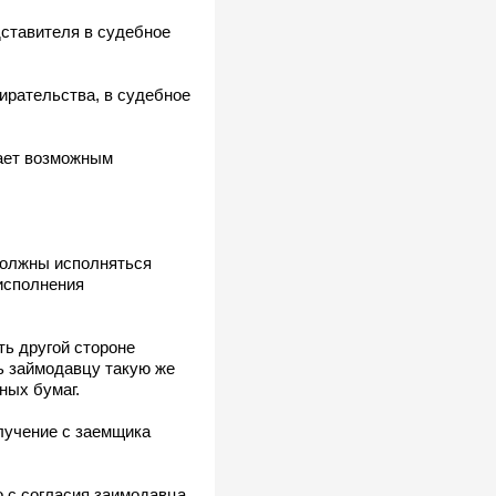
ставителя в судебное
рательства, в судебное
тает возможным
должны исполняться
 исполнения
ть другой стороне
ь займодавцу такую же
ных бумаг.
олучение с заемщика
 с согласия заимодавца.