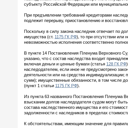
субъекту Российской Федерации или муниципально
При предъявлении требований кредиторами наследо
подлежит перерыву, приостановлению и восстановл
Поскольку в силу закона наследник отвечает по д
имущества (ст.
1175 ГК РФ
), то при отсутствии ил
невозможностью исполнения соответственно полнос
В пункте 14 Постановления Пленума Верховного Суд
указано, что с состав наследства входит принадле
включая деньги и ценные бумаги (статья
128 ГК РФ
наследодателем, если иное не предусмотрено зако
деятельности или на средства индивидуализации; 
сумм); имущественные обязанности, в том числе д
(пункт 1 статьи
1175 ГК РФ
).
Из пункта 63 названного Постановления Пленума Ве
взыскании долгов наследодателя судом могут быт
состава наследственного имущества и его стоимос
задолженности с наследников в пределах стоимости
К обстоятельствам, имеющим значение для правильн