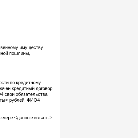
твенному имуществу
нной пошлины,
ости по кредитному
ючен кредитный договор
4 свои обязательства
яты> рублей. ФИО4
размере <данные изъяты>