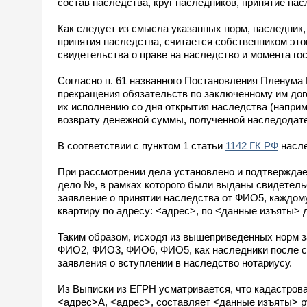
состав наследства, круг наследников, принятие на
Как следует из смысла указанных норм, наследник, 
принятия наследства, считается собственником эт
свидетельства о праве на наследство и момента го
Согласно п. 61 названного Постановления Пленума
прекращения обязательств по заключенному им дого
их исполнению со дня открытия наследства (наприм
возврату денежной суммы, полученной наследодател
В соответствии с пунктом 1 статьи
1142 ГК РФ
насле
При рассмотрении дела установлено и подтвержда
дело №, в рамках которого были выданы свидетель
заявление о принятии наследства от ФИО5, каждом
квартиру по адресу: <адрес>, по <данные изъяты> 
Таким образом, исходя из вышеприведенных норм 
ФИО2, ФИО3, ФИО6, ФИО5, как наследники после с
заявления о вступлении в наследство нотариусу.
Из Выписки из ЕГРН усматривается, что кадастрова
<адрес>А, <адрес>, составляет <данные изъяты> р