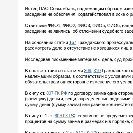
Истец ПАО Совкомбанк, надлежащим образом извеще
заседание не обеспечил, ходатайствовал в иске о 
Ответчики ФИО1, ФИО2, ФИО3, ФИО5, ФИО6, надлеж
заседание не явились, об отложении судебного зас
На основании статьи
167
Гражданского процессуаль
рассмотреть дело в отсутствие не явившихся лиц в
Исследовав письменные материалы дела, суд прих
В соответствии со статьями
309
,
310
Гражданского к
надлежащим образом, в соответствии с условиями 
обязательства и односторонне изменение его услов
В силу ст.
807 ГК РФ
по договору займа одна сторон
(заемщику) деньги, вещи, определенные родовыми п
сумму денег (сумму займа) или равное количество п
В силу п. 1 ст.
809 ГК РФ
, если иное не предусмотр
процентов на сумму займа в размерах и в порядке,
В соответствии с п. 2 ст.
810 ГК РФ
сумма займа, пр