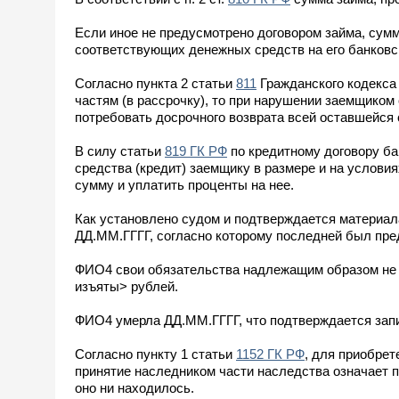
Если иное не предусмотрено договором займа, сум
соответствующих денежных средств на его банковски
Согласно пункта 2 статьи
811
Гражданского кодекса
частям (в рассрочку), то при нарушении заемщиком
потребовать досрочного возврата всей оставшейся
В силу статьи
819 ГК РФ
по кредитному договору ба
средства (кредит) заемщику в размере и на услови
сумму и уплатить проценты на нее.
Как установлено судом и подтверждается материа
ДД.ММ.ГГГГ, согласно которому последней был пре
ФИО4 свои обязательства надлежащим образом не и
изъяты> рублей.
ФИО4 умерла ДД.ММ.ГГГГ, что подтверждается запи
Согласно пункту 1 статьи
1152 ГК РФ
, для приобрет
принятие наследником части наследства означает п
оно ни находилось.