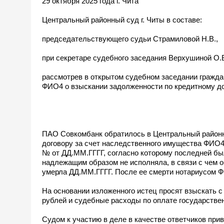
29 октября 2025 года г. Чита
Центральный районный суд г. Читы в составе:
председательствующего судьи Страмиловой Н.В.,
при секретаре судебного заседания Верхушиной О.В
рассмотрев в открытом судебном заседании гражд
ФИО4 о взыскании задолженности по кредитному до
ПАО Совкомбанк обратилось в Центральный районн
договору за счет наследственного имущества ФИО4
№ от ДД.ММ.ГГГГ, согласно которому последней бы
надлежащим образом не исполняла, в связи с чем 
умерла ДД.ММ.ГГГГ. После ее смерти нотариусом 
На основании изложенного истец просят взыскать 
рублей и судебные расходы по оплате государстве
Судом к участию в деле в качестве ответчиков п