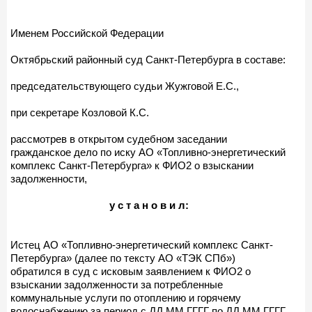
Именем Российской Федерации
Октябрьский районный суд Санкт-Петербурга в составе:
председательствующего судьи Жужговой Е.С.,
при секретаре Козловой К.С.
рассмотрев в открытом судебном заседании
гражданское дело по иску АО «Топливно-энергетический
комплекс Санкт-Петербурга» к ФИО2 о взыскании
задолженности,
у с т а н о в и л:
Истец АО «Топливно-энергетический комплекс Санкт-
Петербурга» (далее по тексту АО «ТЭК СПб»)
обратился в суд с исковым заявлением к ФИО2 о
взыскании задолженности за потребленные
коммунальные услуги по отоплению и горячему
водоснабжению за период с ДД.ММ.ГГГГ по ДД.ММ.ГГГГ