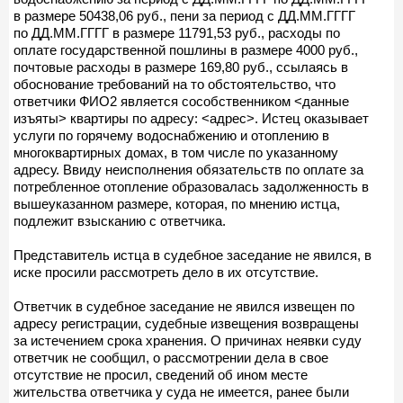
в размере 50438,06 руб., пени за период с ДД.ММ.ГГГГ
по ДД.ММ.ГГГГ в размере 11791,53 руб., расходы по
оплате государственной пошлины в размере 4000 руб.,
почтовые расходы в размере 169,80 руб., ссылаясь в
обоснование требований на то обстоятельство, что
ответчики ФИО2 является сособственником <данные
изъяты> квартиры по адресу: <адрес>. Истец оказывает
услуги по горячему водоснабжению и отоплению в
многоквартирных домах, в том числе по указанному
адресу. Ввиду неисполнения обязательств по оплате за
потребленное отопление образовалась задолженность в
вышеуказанном размере, которая, по мнению истца,
подлежит взысканию с ответчика.
Представитель истца в судебное заседание не явился, в
иске просили рассмотреть дело в их отсутствие.
Ответчик в судебное заседание не явился извещен по
адресу регистрации, судебные извещения возвращены
за истечением срока хранения. О причинах неявки суду
ответчик не сообщил, о рассмотрении дела в свое
отсутствие не просил, сведений об ином месте
жительства ответчика у суда не имеется, ранее были