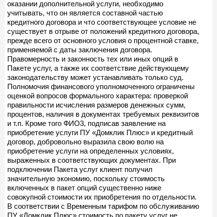
оказании дополнительной услуги, необходимо
учитывать, что он является составной частью
кредитного договора и что соответствующее условие не
существует в отрыве от положений кредитного договора,
прежде всего от основного условия о процентной ставке,
применяемой с даты заключения договора.
Правомерность и законность тех или иных опций в
Пакете услуг, а также их соответствие действующему
законодательству может устанавливать только суд.
Полномочия финансового уполномоченного ограничены
оценкой вопросов формального характера: проверкой
правильности исчисления размеров денежных сумм,
процентов, наличия в документах требуемых реквизитов
и т.п. Кроме того ФИО3, подписав заявление на
приобретение услуги ПУ «Домклик Плюс» и кредитный
договор, добровольно выразила свою волю на
приобретение услуги на определенных условиях,
выраженных в соответствующих документах. При
подключении Пакета услуг клиент получил
значительную экономию, поскольку стоимость
включенных в пакет опций существенно ниже
совокупной стоимости их приобретения по отдельности.
В соответствии с Временным тарифом по обслуживанию
ПУ «Домклик Плюс» стоимость по пакету услуг не