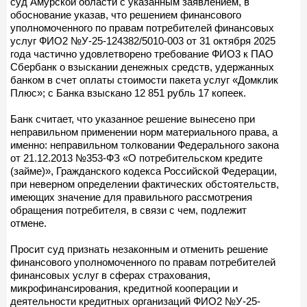
суд Амурской области с указанным заявлением, в
обоснование указав, что решением финансового
уполномоченного по правам потребителей финансовых
услуг ФИО2 №У-25-124382/5010-003 от 31 октября 2025
года частично удовлетворено требование ФИО3 к ПАО
Сбербанк о взыскании денежных средств, удержанных
банком в счет оплаты стоимости пакета услуг «Домклик
Плюс»; с Банка взыскано 12 851 рубль 17 копеек.
Банк считает, что указанное решение вынесено при
неправильном применении норм материального права, а
именно: неправильном толковании Федерального закона
от 21.12.2013 №353-ФЗ «О потребительском кредите
(займе)», Гражданского кодекса Российской Федерации,
при неверном определении фактических обстоятельств,
имеющих значение для правильного рассмотрения
обращения потребителя, в связи с чем, подлежит
отмене.
Просит суд признать незаконным и отменить решение
финансового уполномоченного по правам потребителей
финансовых услуг в сферах страхования,
микрофинансирования, кредитной кооперации и
деятельности кредитных организаций ФИО2 №У-25-