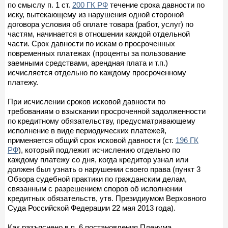
по смыслу п. 1 ст.
200 ГК РФ
течение срока давности по
иску, вытекающему из нарушения одной стороной
договора условия об оплате товара (работ, услуг) по
частям, начинается в отношении каждой отдельной
части. Срок давности по искам о просроченных
повременных платежах (проценты за пользование
заемными средствами, арендная плата и т.п.)
исчисляется отдельно по каждому просроченному
платежу.
При исчислении сроков исковой давности по
требованиям о взыскании просроченной задолженности
по кредитному обязательству, предусматривающему
исполнение в виде периодических платежей,
применяется общий срок исковой давности (ст.
196 ГК
РФ
), который подлежит исчислению отдельно по
каждому платежу со дня, когда кредитор узнал или
должен был узнать о нарушении своего права (пункт 3
Обзора судебной практики по гражданским делам,
связанным с разрешением споров об исполнении
кредитных обязательств, утв. Президиумом Верховного
Суда Российской Федерации 22 мая 2013 года).
Как разъяснено в п. 6 постановления Пленума