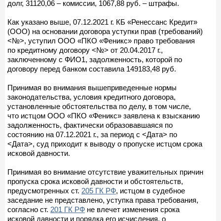
долг, 31120,06 – комиссии, 1067,88 руб. – штрафы.
Как указано выше, 07.12.2021 г. КБ «Ренессанс Кредит»
(ООО) на основании договора уступки прав (требований)
<№>, уступил ООО «ПКО «Феникс» право требования
по кредитному договору <№> от 20.04.2017 г.,
заключенному с ФИО1, задолженность, которой по
договору перед банком составила 149183,48 руб.
Принимая во внимания вышеприведенные нормы
законодательства, условия кредитного договора,
установленные обстоятельства по делу, в том числе,
что истцом ООО «ПКО «Феникс» заявлена к взысканию
задолженность, фактически образовавшаяся по
состоянию на 07.12.2021 г., за период с <Дата> по
<Дата>, суд приходит к выводу о пропуске истцом срока
исковой давности.
Принимая во внимание отсутствие уважительных причин
пропуска срока исковой давности и обстоятельств,
предусмотренных ст.
205 ГК РФ
, истцом в судебное
заседание не представлено, уступка права требования,
согласно ст.
201 ГК РФ
не влечет изменения срока
исковой давности и порядка его исчисления, о