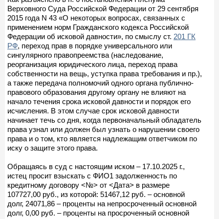
Верховного Суда Российской Федерации от 29 сентября
2015 года N 43 «О некоторых вопросах, связанных с
применением норм Гражданского кодекса Российской
Федерации об исковой давности», по смыслу ст.
201 ГК
РФ
, переход прав в порядке универсального или
сингулярного правопреемства (наследование,
реорганизация юридического лица, переход права
собственности на вещь, уступка права требования и пр.),
а также передача полномочий одного органа публично-
правового образования другому органу не влияют на
начало течения срока исковой давности и порядок его
исчисления. В этом случае срок исковой давности
начинает течь со дня, когда первоначальный обладатель
права узнал или должен был узнать о нарушении своего
права и о том, кто является надлежащим ответчиком по
иску о защите этого права.
Обращаясь в суд с настоящим иском – 17.10.2025 г.,
истец просит взыскать с ФИО1 задолженность по
кредитному договору <№> от <Дата> в размере
107727,00 руб., из которой: 51467,12 руб. – основной
долг, 24071,86 – проценты на непросроченный основной
долг, 0,00 руб. – проценты на просроченный основной