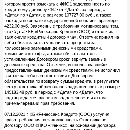
котором просит взыскать с ФИО1 задолженность по
кредитному договору <№> от <Дата>, за период с
<Дата> по <Дата>, в размере 107727,00 руб., а также
расходы по оплате государственной пошлины вразмере
4232,00 руб. Заявленные требования мотивированы тем,
что <Дата> КБ «Ренессанс Кредит» (ООО) и ответчик
заключили кредитный договор <№>. Ответчик принял на
себя обязательства уплачивать проценты за
пользование заемными денежными средствами,
комиссии и штрафы, а также обязательство в
установленные Договором сроки вернуть заемные
денежные средства. Ответчик, воспользовавшийся
предоставленными денежными средствами, не исполнил
взятые на себя в соответствии с Договором
обязательства по возврату суммы кредита, в результате
чего у ответчика образовалась задолженность в размере
149183,48 руб. в период с <Дата> по <Дата>, что
подтверждается расчетом задолженности и актом
приема-передачи прав требования.
07.12.2021 г. КБ «Ренессанс Кредит» (ООО) уступил
права требования на задолженность Ответчика по
Договору ООО «ПКО «Феникс», на основании договора