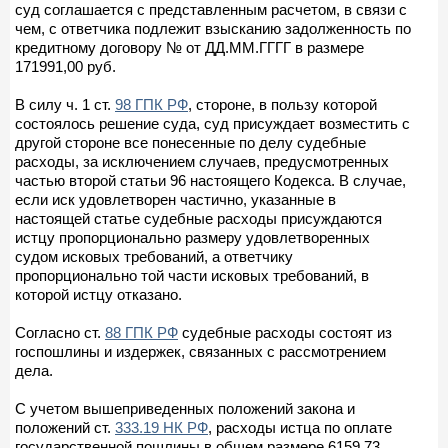
суд соглашается с представленным расчетом, в связи с
чем, с ответчика подлежит взысканию задолженность по
кредитному договору № от ДД.ММ.ГГГГ в размере
171991,00 руб.
В силу ч. 1 ст.
98 ГПК РФ
, стороне, в пользу которой
состоялось решение суда, суд присуждает возместить с
другой стороне все понесенные по делу судебные
расходы, за исключением случаев, предусмотренных
частью второй статьи 96 настоящего Кодекса. В случае,
если иск удовлетворен частично, указанные в
настоящей статье судебные расходы присуждаются
истцу пропорционально размеру удовлетворенных
судом исковых требований, а ответчику
пропорционально той части исковых требований, в
которой истцу отказано.
Согласно ст.
88 ГПК РФ
судебные расходы состоят из
госпошлины и издержек, связанных с рассмотрением
дела.
С учетом вышеприведенных положений закона и
положений ст.
333.19 НК РФ
, расходы истца по оплате
государственной пошлины в общем размере 6159,73