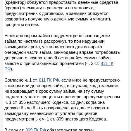
(кредитор) обязуется предоставить денежные средства
(кредит) заемщику в размере и на условиях,
предусмотренных договором, а заемщик обязуется
возвратить полученную денежную сумму и уплатить
проценты на нее.
Если договором займа предусмотрено возвращение
займа по частям (в рассрочку), то при нарушении
заемщиком срока, установленного для возврата
очередной части займа, займодавец вправе потребовать
досрочного возврата всей оставшейся суммы займа
вместе с причитающимися процентами (ч. 2 ст.
811 ГК
РФ
).
Согласно ч. 1 ст.
811 ГК РФ
, если иное не предусмотрено
законом или договором займа, в случаях, когда заемщик
не возвращает в срок сумму займа, на эту сумму
подлежат уплате проценты в размере, предусмотренном
ч. 1 ст. 395 настоящего Кодекса, со дня, когда она
должна была быть возвращена, до дня ее возврата
займодавцу независимо от уплаты процентов,
предусмотренных ч. 1 ст. 809 настоящего Кодекса.
В силу ст.
309 ГК РФ
обязательства должны