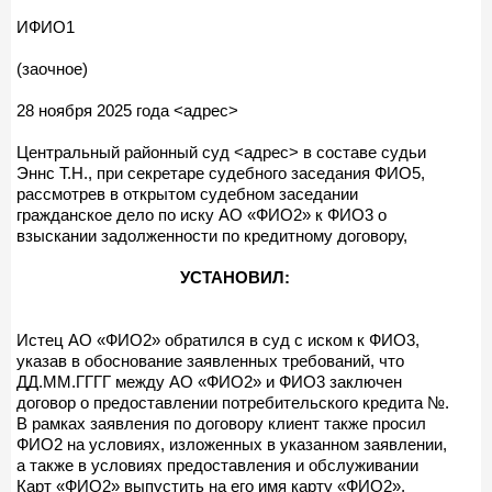
ИФИО1
(заочное)
28 ноября 2025 года <адрес>
Центральный районный суд <адрес> в составе судьи
Эннс Т.Н., при секретаре судебного заседания ФИО5,
рассмотрев в открытом судебном заседании
гражданское дело по иску АО «ФИО2» к ФИО3 о
взыскании задолженности по кредитному договору,
УСТАНОВИЛ:
Истец АО «ФИО2» обратился в суд с иском к ФИО3,
указав в обоснование заявленных требований, что
ДД.ММ.ГГГГ между АО «ФИО2» и ФИО3 заключен
договор о предоставлении потребительского кредита №.
В рамках заявления по договору клиент также просил
ФИО2 на условиях, изложенных в указанном заявлении,
а также в условиях предоставления и обслуживании
Карт «ФИО2» выпустить на его имя карту «ФИО2»,