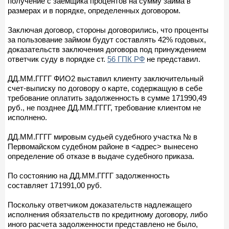
получение с заемщика процентов на сумму займа в
размерах и в порядке, определенных договором.
Заключая договор, стороны договорились, что проценты
за пользование займом будут составлять 42% годовых,
доказательств заключения договора под принуждением
ответчик суду в порядке ст.
56 ГПК РФ
не представил.
ДД.ММ.ГГГГ ФИО2 выставил клиенту заключительный
счет-выписку по договору о карте, содержащую в себе
требование оплатить задолженность в сумме 171990,49
руб., не позднее ДД.ММ.ГГГГ, требование клиентом не
исполнено.
ДД.ММ.ГГГГ мировым судьей судебного участка № в
Первомайском судебном районе в <адрес> вынесено
определение об отказе в выдаче судебного приказа.
По состоянию на ДД.ММ.ГГГГ задолженность
составляет 171991,00 руб.
Поскольку ответчиком доказательств надлежащего
исполнения обязательств по кредитному договору, либо
иного расчета задолженности представлено не было,