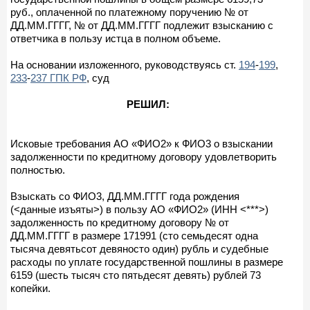
руб., оплаченной по платежному поручению № от
ДД.ММ.ГГГГ, № от ДД.ММ.ГГГГ подлежит взысканию с
ответчика в пользу истца в полном объеме.
На основании изложенного, руководствуясь ст.
194
-
199
,
233
-
237 ГПК РФ
, суд
РЕШИЛ:
Исковые требования АО «ФИО2» к ФИО3 о взыскании
задолженности по кредитному договору удовлетворить
полностью.
Взыскать со ФИО3, ДД.ММ.ГГГГ года рождения
(<данные изъяты>) в пользу АО «ФИО2» (ИНН <***>)
задолженность по кредитному договору № от
ДД.ММ.ГГГГ в размере 171991 (сто семьдесят одна
тысяча девятьсот девяносто один) рубль и судебные
расходы по уплате государственной пошлины в размере
6159 (шесть тысяч сто пятьдесят девять) рублей 73
копейки.