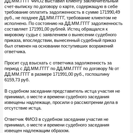
ДД.ММ.ГГГГ ФИО2 выставил клиенту заключительный
счет-выписку по договору о карте, содержащую в себе
требование оплатить задолженность в сумме 171990,49
руб., не позднее ДД.ММ.ГГГГ, требование клиентом не
исполнено. По состоянию на ДД.ММ.ГГГГ задолженность
составляет 171991,00 рублей. Истец обращался к
мировому судье с заявлением о вынесении судебного
приказа, впоследствии, вынесенный судебный приказ
был отменен на основании поступивших возражений
ответчика.
Просит суд взыскать с ответчика задолженность за
период с ДД.ММ.ГГГГ по ДД.ММ.ГГГГ по договору № от
ДД.ММ.ГГГГ в размере 171991,00 руб., госпошлину
6159,73 руб.
В судебном заседании представитель истца участия не
принимал, о месте и времени судебного заседания
извещены надлежаще, просили о рассмотрении дела в
отсутствие истца.
Ответчик ФИО3 в судебном заседании участия не
принимал, о месте и времени судебного заседания
извещен надлежащим образом.