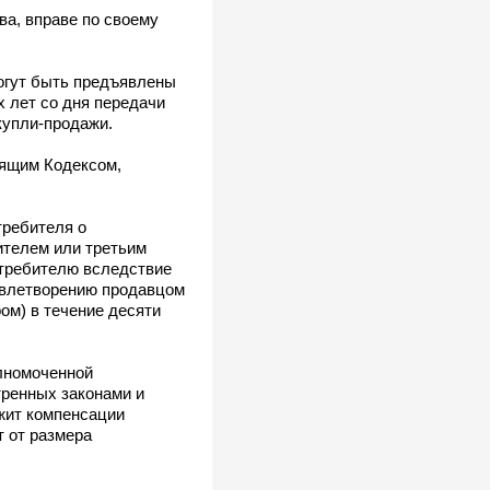
ва, вправе по своему
могут быть предъявлены
х лет со дня передачи
купли-продажи.
оящим Кодексом,
требителя о
ителем или третьим
отребителю вследствие
овлетворению продавцом
ом) в течение десяти
лномоченной
ренных законами и
жит компенсации
т от размера