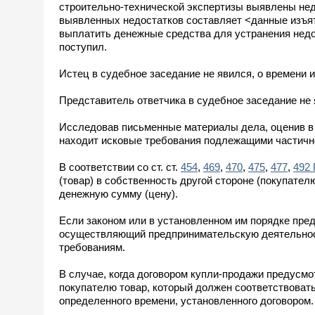
строительно-технической экспертизы выявлены нед
выявленных недостатков составляет <данные изъят
выплатить денежные средства для устранения недос
поступил.
Истец в судебное заседание не явился, о времени 
Представитель ответчика в судебное заседание не 
Исследовав письменные материалы дела, оценив в 
находит исковые требования подлежащими частич
В соответствии со ст. ст.
454
,
469
,
470
,
475
,
477
,
492
(товар) в собственность другой стороне (покупател
денежную сумму (цену).
Если законом или в установленном им порядке пред
осуществляющий предпринимательскую деятельност
требованиям.
В случае, когда договором купли-продажи предусмо
покупателю товар, который должен соответствовать
определенного времени, установленного договором.