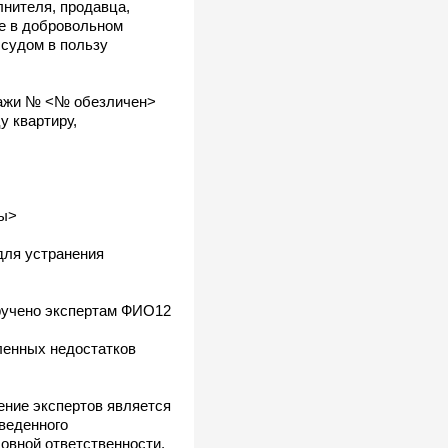
лнителя, продавца,
е в добровольном
 судом в пользу
дажи № <№ обезличен>
у квартиру,
ты>
для устранения
оручено экспертам ФИО12
ленных недостатков
ение экспертов является
веденного
овной ответственности.