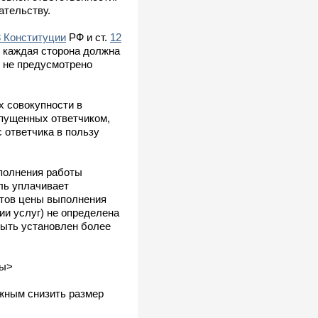
ательству.
3 Конституции
РФ и ст.
12
, каждая сторона должна
е не предусмотрено
х совокупности в
опущенных ответчиком,
 ответчика в пользу
полнения работы
ль уплачивает
ентов цены выполнения
ии услуг) не определена
быть установлен более
ты>
ожным снизить размер