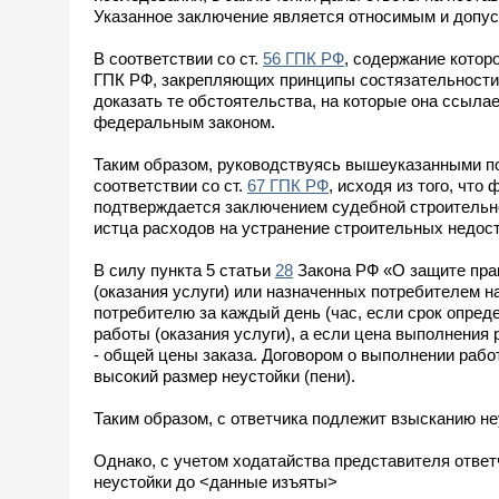
Указанное заключение является относимым и допу
В соответствии со ст.
56 ГПК РФ
, содержание котор
ГПК РФ, закрепляющих принципы состязательности 
доказать те обстоятельства, на которые она ссылае
федеральным законом.
Таким образом, руководствуясь вышеуказанными по
соответствии со ст.
67 ГПК РФ
, исходя из того, чт
подтверждается заключением судебной строительно-
истца расходов на устранение строительных недоста
В силу пункта 5 статьи
28
Закона РФ «О защите пра
(оказания услуги) или назначенных потребителем н
потребителю за каждый день (час, если срок опред
работы (оказания услуги), а если цена выполнения 
- общей цены заказа. Договором о выполнении рабо
высокий размер неустойки (пени).
Таким образом, с ответчика подлежит взысканию не
Однако, с учетом ходатайства представителя ответ
неустойки до <данные изъяты>