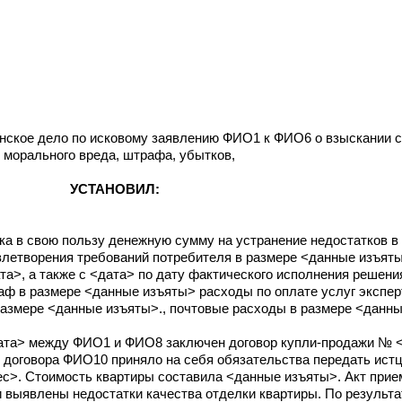
нское дело по исковому заявлению ФИО1 к ФИО6 о взыскании 
 морального вреда, штрафа, убытков,
УСТАНОВИЛ:
а в свою пользу денежную сумму на устранение недостатков в 
овлетворения требований потребителя в размере <данные изъят
та>, а также с <дата> по дату фактического исполнения решен
аф в размере <данные изъяты> расходы по оплате услуг экспер
 размере <данные изъяты>., почтовые расходы в размере <данн
<дата> между ФИО1 и ФИО8 заключен договор купли-продажи №
 договора ФИО10 приняло на себя обязательства передать истц
ес>. Стоимость квартиры составила <данные изъяты>. Акт прие
 выявлены недостатки качества отделки квартиры. По результ