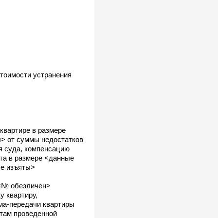
стоимости устранения
квартире в размере
ы> от суммы недостатков
ия суда, компенсацию
та в размере <данные
ые изъяты>
 <№ обезличен>
у квартиру,
ма-передачи квартиры
атам проведенной