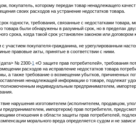
ом, покупатель, которому передан товар ненадлежащего качест
мещения своих расходов на устранение недостатков товара.
срок годности, требования, связанные с недостатками товара, 
го товара были обнаружены в разумный срок, но в пределах дву
ого срока, когда такой срок установлен законом или договором 
и с участием покупателя-гражданина, не урегулированным наст
иные правовые акты, принятые в соответствии с ними.
<дата> № 2300-
1
«О защите прав потребителей», требования по
змещении расходов на исправление недостатков товара потреб
ммы, а также требование о возмещении убытков, причиненных п
доставления ненадлежащей информации о товаре, подлежат уд
 уполномоченным индивидуальным предпринимателем, импортер
вания.
твие нарушения изготовителем (исполнителем, продавцом, упо
 предпринимателем, импортером) прав потребителя, предусмот
ующими отношения в области защиты прав потребителей, подле
компенсации морального вреда определяется судом и не зависи