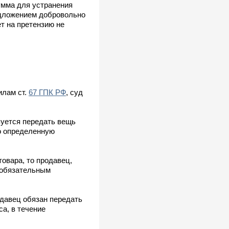
умма для устранения
едложением добровольно
т на претензию не
илам ст.
67 ГПК РФ
, суд
зуется передать вещь
го определенную
овара, то продавец,
 обязательным
одавец обязан передать
а, в течение