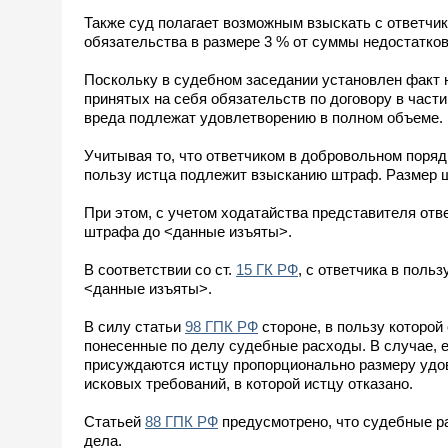
Также суд полагает возможным взыскать с ответчик
обязательства в размере 3 % от суммы недостатко
Поскольку в судебном заседании установлен факт
принятых на себя обязательств по договору в част
вреда подлежат удовлетворению в полном объеме.
Учитывая то, что ответчиком в добровольном порядк
пользу истца подлежит взысканию штраф. Размер 
При этом, с учетом ходатайства представителя отв
штрафа до <данные изъяты>.
В соответствии со ст.
15 ГК РФ
, с ответчика в поль
<данные изъяты>.
В силу статьи
98 ГПК РФ
стороне, в пользу которой
понесенные по делу судебные расходы. В случае, 
присуждаются истцу пропорционально размеру удов
исковых требований, в которой истцу отказано.
Статьей
88 ГПК РФ
предусмотрено, что судебные р
дела.