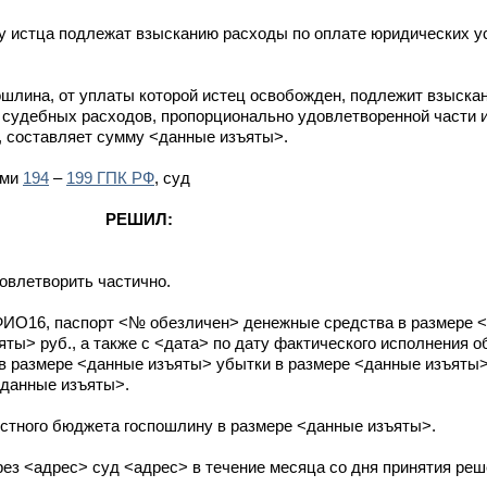
ьзу истца подлежат взысканию расходы по оплате юридических у
шлина, от уплаты которой истец освобожден, подлежит взыскан
 судебных расходов, пропорционально удовлетворенной части и
, составляет сумму <данные изъяты>.
ями
194
–
199 ГПК РФ
, суд
РЕШИЛ:
овлетворить частично.
ИО16, паспорт <№ обезличен> денежные средства в размере <
яты> руб., а также с <дата> по дату фактического исполнения о
в размере <данные изъяты> убытки в размере <данные изъяты>
<данные изъяты>.
тного бюджета госпошлину в размере <данные изъяты>.
ез <адрес> суд <адрес> в течение месяца со дня принятия реш