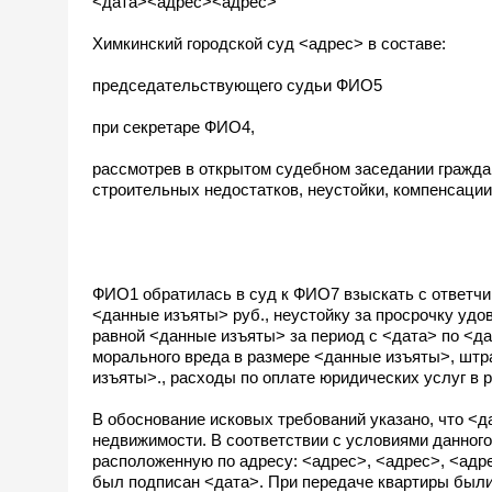
<дата><адрес><адрес>
Химкинский городской суд <адрес> в составе:
председательствующего судьи ФИО5
при секретаре ФИО4,
рассмотрев в открытом судебном заседании гражда
строительных недостатков, неустойки, компенсации
ФИО1 обратилась в суд к ФИО7 взыскать с ответчик
<данные изъяты> руб., неустойку за просрочку уд
равной <данные изъяты> за период с <дата> по <да
морального вреда в размере <данные изъяты>, штр
изъяты>., расходы по оплате юридических услуг в
В обоснование исковых требований указано, что 
недвижимости. В соответствии с условиями данного
расположенную по адресу: <адрес>, <адрес>, <адр
был подписан <дата>. При передаче квартиры были