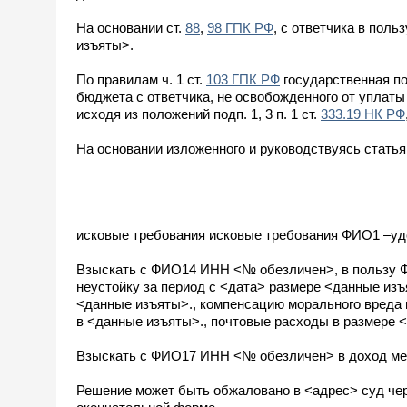
На основании ст.
88
,
98 ГПК РФ
, с ответчика в пол
изъяты>.
По правилам ч. 1 ст.
103 ГПК РФ
государственная по
бюджета с ответчика, не освобожденного от уплаты
исходя из положений подп. 1, 3 п. 1 ст.
333.19 НК РФ
На основании изложенного и руководствуясь стать
исковые требования исковые требования ФИО1 –уд
Взыскать с ФИО14 ИНН <№ обезличен>, в пользу Ф
неустойку за период с <дата> размере <данные изъ
<данные изъяты>., компенсацию морального вреда 
в <данные изъяты>., почтовые расходы в размере 
Взыскать с ФИО17 ИНН <№ обезличен> в доход мес
Решение может быть обжаловано в <адрес> суд чер