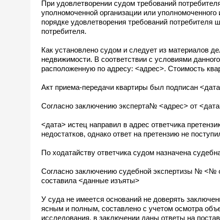
При удовлетворении судом требований потребителя,
уполномоченной организации или уполномоченного 
порядке удовлетворения требований потребителя ш
потребителя.
Как установлено судом и следует из материалов 
недвижимости. В соответствии с условиями данного
расположенную по адресу: <адрес>. Стоимость кв
Акт приема-передачи квартиры был подписан <дата
Согласно заключению эксперта№ <адрес> от <дата
<дата> истец направил в адрес ответчика претенз
недостатков, однако ответ на претензию не поступи
По ходатайству ответчика судом назначена судебн
Согласно заключению судебной экспертизы № <№ о
составила <данные изъяты>
У суда не имеется оснований не доверять заключени
ясным и полным, составлено с учетом осмотра объ
исследования, в заключении даны ответы на поста