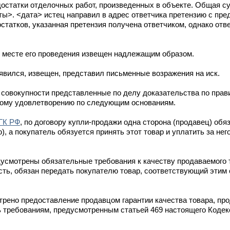
остатки отделочных работ, произведенных в объекте. Общая с
ы>. <дата> истец направил в адрес ответчика претензию с пр
татков, указанная претензия получена ответчиком, однако отве
и месте его проведения извещен надлежащим образом.
явился, извещен, представил письменные возражения на иск.
совокупности представленные по делу доказательства по прав
ному удовлетворению по следующим основаниям.
 ГК РФ
, по договору купли-продажи одна сторона (продавец) обя
ю), а покупатель обязуется принять этот товар и уплатить за не
усмотрены обязательные требования к качеству продаваемого т
ь, обязан передать покупателю товар, соответствующий этим
трено предоставление продавцом гарантии качества товара, пр
 требованиям, предусмотренным статьей 469 настоящего Кодекс