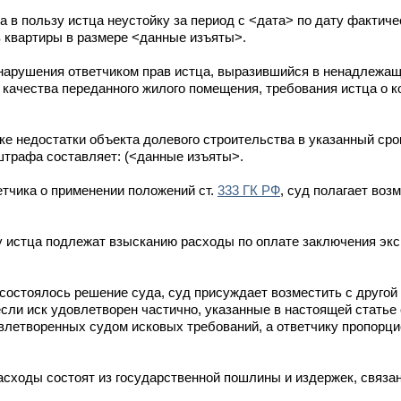
а в пользу истца неустойку за период с <дата> по дату фактиче
в квартиры в размере <данные изъяты>.
 нарушения ответчиком прав истца, выразившийся в ненадлежа
и качества переданного жилого помещения, требования истца о 
е недостатки объекта долевого строительства в указанный срок
штрафа составляет: (<данные изъяты>.
етчика о применении положений ст.
333 ГК РФ
, суд полагает во
зу истца подлежат взысканию расходы по оплате заключения экс
 состоялось решение суда, суд присуждает возместить с другой
если иск удовлетворен частично, указанные в настоящей стать
летворенных судом исковых требований, а ответчику пропорци
асходы состоят из государственной пошлины и издержек, связа