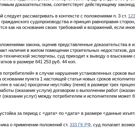
стимым доказательством, соответствует действующему законод
ой следует рассматривать в контексте с положениями п. 3 ст.
12
гражданского судопроизводства и принцип равноправия сторон
тся как на основания своих требований и возражений, если ино
ложениями закона, оценив представленные доказательства в и
о факт наличия в жилом помещении строительных недостатков, д
технической экспертизы, суд приходит к выводу о взыскании с
тков в размере 641 253 руб. 44 коп.
в потребителей» в случае нарушения установленных сроков вы
а основании пункта 1 настоящей статьи новых сроков исполните
елен в часах) просрочки неустойку (пеню) в размере трех проц
работы (оказания услуги) договором о выполнении работ (оказан
т (оказании услуг) между потребителем и исполнителем может 
устойка за период с <дата> по <дата> в размере <данные изъя
чика о применении положений ст.
333 ГК РФ
, суд полагает возм