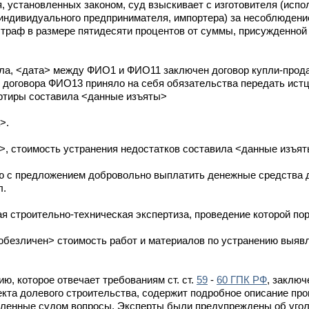
 установленных законом, суд взыскивает с изготовителя (испо
индивидуального предпринимателя, импортера) за несоблюдени
траф в размере пятидесяти процентов от суммы, присужденной
дела, <дата> между ФИО1 и ФИО11 заключен договор купли-про
 договора ФИО13 приняло на себя обязательства передать истц
артиры составила <данные изъяты>
>.
>, стоимость устранения недостатков составила <данные изъя
ию с предложением добровольно выплатить денежные средства 
л.
ая строительно-техническая экспертиза, проведение которой п
безличен> стоимость работ и материалов по устранению выяв
ю, которое отвечает требованиям ст. ст.
59
-
60 ГПК РФ
, заключ
екта долевого строительства, содержит подробное описание про
вленные судом вопросы. Эксперты были предупреждены об угол