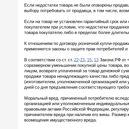
Если недостатки товара не были оговорены продавц
выбору потребовать от продавца, в том числе, воз
Если на товар не установлен гарантийный срок или 
покупателем при условии, что недостатки проданно
товара покупателю либо в пределах более длительн
К отношениям по договору розничной купли-продаж
применяются законы о защите прав потребителей и 
В соответствии со ст. ст.
22
-
23
,
15
,
13
Закона РФ от 
соразмерном уменьшении покупной цены товара, во
лицом, возврате уплаченной за товар денежной су
продажи товара ненадлежащего качества либо пре
(изготовителем, уполномоченной организацией или
дней со дня предъявления соответствующего требо
Моральный вред, причиненный потребителю вследс
организацией или уполномоченным индивидуальным
правовыми актами Российской Федерации, регулир
причинителем вреда при наличии его вины. Размер 
возмещения имущественного вреда.