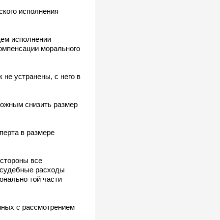
ского исполнения
щем исполнении
компенсации морального
 не устранены, с него в
зможным снизить размер
перта в размере
 стороны все
е судебные расходы
онально той части
нных с рассмотрением