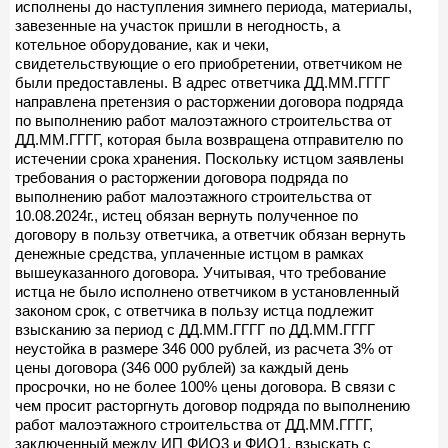
исполнены до наступления зимнего периода, материалы,
завезенные на участок пришли в негодность, а
котельное оборудование, как и чеки,
свидетельствующие о его приобретении, ответчиком не
были предоставлены. В адрес ответчика ДД.ММ.ГГГГ
направлена претензия о расторжении договора подряда
по выполнению работ малоэтажного строительства от
ДД.ММ.ГГГГ, которая была возвращена отправителю по
истечении срока хранения. Поскольку истцом заявлены
требования о расторжении договора подряда по
выполнению работ малоэтажного строительства от
10.08.2024г., истец обязан вернуть полученное по
договору в пользу ответчика, а ответчик обязан вернуть
денежные средства, уплаченные истцом в рамках
вышеуказанного договора. Учитывая, что требование
истца не было исполнено ответчиком в установленный
законом срок, с ответчика в пользу истца подлежит
взысканию за период с ДД.ММ.ГГГГ по ДД.ММ.ГГГГ
неустойка в размере 346 000 рублей, из расчета 3% от
цены договора (346 000 рублей) за каждый день
просрочки, но не более 100% цены договора. В связи с
чем просит расторгнуть договор подряда по выполнению
работ малоэтажного строительства от ДД.ММ.ГГГГ,
заключенный между ИП ФИО3 и ФИО1, взыскать с