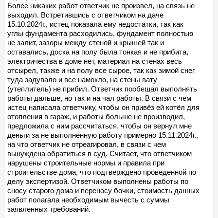
Более никаких работ ответчик не произвел, на связь не
выходил. Встретившись с ответчиком на даче
15.10.2024г., истец показала ему недостатки, так как
углы фундамента расходились, фундамент полностью
не залит, зазоры между стеной и крышей так и
оставались, доска на полу была тонкая и не прибита,
электричества в доме нет, материал на стенах весь
отсырел, также и на полу все сырое, так как зимой снег
туда задувало и все намокло, на стены вату
(утеплитель) не прибил. Ответчик пообещал выполнять
работы дальше, но так и на чал работы. В связи с чем
истец написала ответчику, чтобы он привёз ей котёл для
отопления в гараж, и работы больше не производил,
предложила с ним рассчитаться, чтобы он вернул мне
деньги за не выполненную работу примерно 15.11.2024г.,
на что ответчик не отреагировал, в связи с чем
вынуждена обратиться в суд. Считает, что ответчиком
нарушены строительные нормы и правила при
строительстве дома, что подтверждено проведенной по
делу экспертизой. Ответчиком выполнены работы по
сносу старого дома и переносу бочки, стоимость данных
работ полагала необходимым вычесть с суммы
заявленных требований.