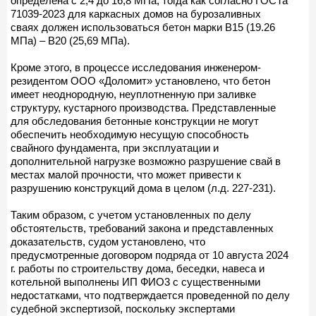
определена с 2,4 до 16,8 МПа, тогда как согласно ГОСТа
71039-2023 для каркасных домов на бурозаливных
сваях должен использоваться бетон марки В15 (19.26
МПа) – В20 (25,69 МПа).
Кроме этого, в процессе исследования инженером-
резидентом ООО «Доломит» установлено, что бетон
имеет неоднородную, неуплотненную при заливке
структуру, кустарного производства. Представленные
для обследования бетонные конструкции не могут
обеспечить необходимую несущую способность
свайного фундамента, при эксплуатации и
дополнительной нагрузке возможно разрушение свай в
местах малой прочности, что может привести к
разрушению конструкций дома в целом (л.д. 227-231).
Таким образом, с учетом установленных по делу
обстоятельств, требований закона и представленных
доказательств, судом установлено, что
предусмотренные договором подряда от 10 августа 2024
г. работы по строительству дома, беседки, навеса и
котельной выполнены ИП ФИО3 с существенными
недостатками, что подтверждается проведенной по делу
судебной экспертизой, поскольку экспертами