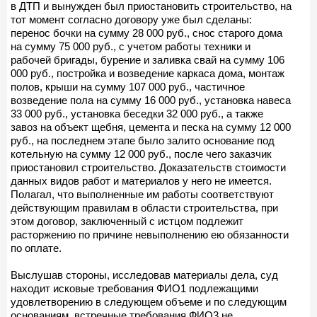
в ДТП и вынужден был приостановить строительство, на
тот момент согласно договору уже был сделаны:
перенос бочки на сумму 28 000 руб., снос старого дома
на сумму 75 000 руб., с учетом работы техники и
рабочей бригады, бурение и заливка свай на сумму 106
000 руб., постройка и возведение каркаса дома, монтаж
полов, крыши на сумму 107 000 руб., частичное
возведение пола на сумму 16 000 руб., установка навеса
33 000 руб., установка беседки 32 000 руб., а также
завоз на объект щебня, цемента и песка на сумму 12 000
руб., на последнем этапе было залито основание под
котельную на сумму 12 000 руб., после чего заказчик
приостановил строительство. Доказательств стоимости
данных видов работ и материалов у него не имеется.
Полагал, что выполненные им работы соответствуют
действующим правилам в области строительства, при
этом договор, заключенный с истцом подлежит
расторжению по причине невыполнению ею обязанности
по оплате.
Выслушав стороны, исследовав материалы дела, суд
находит исковые требования ФИО1 подлежащими
удовлетворению в следующем объеме и по следующим
основаниям, встречные требования ФИО3 не