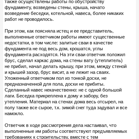
также осуществлены работы по обустройству
фундаменту, возведены стены, крыша, начато
возведение беседки, котельной, навеса, более никаких
работ не проводилось.
При этом, как поясняла истец и ее представитель,
выполненные ответчиком работы имеют существенные
недостатки, в том числе: залитые сваи в качестве
фундамента не под весь дом, крошатся, углы
фундамента расходятся. На эти сваи ответчик положил
брус, сделал каркас дома, на стены вату (утеплитель)
не прибил, начал делать крышу, при этом, между стеной
и крышей зазор, брус висит, а не лежит на сваях.
Уложенный ответчиком пол из тонкой доски, не
предназначенной для пола, доски не прибиты.
Сделанный навес некачественно: не с одной большой
лаги. Беседка прикреплена к дому и забору, без
утепления. Материал на стенах дома весь отсырел, на
полу также все сырое, т.к. зимой снег туда задувал и все
намокло.
Ответчик в ходе рассмотрения дела настаивал, что
выполненные им работы соответствуют предъявляемых
требованиях к строительству, вместе с тем