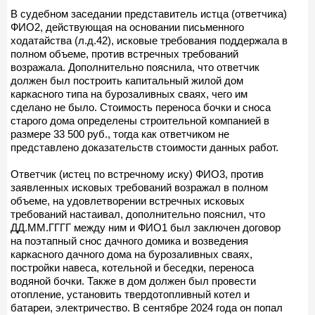
В судебном заседании представитель истца (ответчика)
ФИО2, действующая на основании письменного
ходатайства (л.д.42), исковые требования поддержала в
полном объеме, против встречных требований
возражала. Дополнительно пояснила, что ответчик
должен был построить капитальный жилой дом
каркасного типа на бурозаливных сваях, чего им
сделано не было. Стоимость переноса бочки и сноса
старого дома определены строительной компанией в
размере 33 500 руб., тогда как ответчиком не
представлено доказательств стоимости данных работ.
Ответчик (истец по встречному иску) ФИО3, против
заявленных исковых требований возражал в полном
объеме, на удовлетворении встречных исковых
требований настаивал, дополнительно пояснил, что
ДД.ММ.ГГГГ между ним и ФИО1 был заключен договор
на поэтапный снос дачного домика и возведения
каркасного дачного дома на бурозаливных сваях,
постройки навеса, котельной и беседки, переноса
водяной бочки. Также в дом должен был провести
отопление, установить твердотопливный котел и
батареи, электричество. В сентябре 2024 года он попал