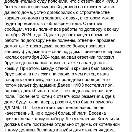
Дополнительно суду пояснила, что с ответчиком ФИО3
был заключен письменный договор на строительство
дачного дома, устно договорились о строительстве
каркасного дома на заливных сваях, в котором можно
будет проживать в любое время года. Ответчик
сообщил, что выполнит все работы по договору к концу
октября 2024 года. Однако до настоящего времени
работы по договору не выполнены, ответчик произвел
демонтаж старого дома, перенес бочку, произвел
заливку фундамента – свай под дом. Примерно в первых
числах сентября 2024 года на сваи ответчик положил
брус и сделал каркас дома, а также начал делать
крышу. При этом, между стеной и крышей был зазор,
брус висит, а не лежит на сваях, о чем истец стала
говорить ответчику, на что последний сообщил, что
потом зальёт фундамент. Далее ФИО3 постелил пол,
однако, доска была тонкая - не предназначенная для
пола. После чего истец с ответчиком разметили, где в
доме будут окна, дверь, розетки, это было примерно
ДД.ММ.ГГГГ Также ответчик сделал навес, но не
качественный, не с одной большой лаги. Беседка
прикреплена к дому и забору, без утепления. Котельная
должна быть построена отдельно от дома, от котельной
к дому должны были идти трубы для отопления дома.