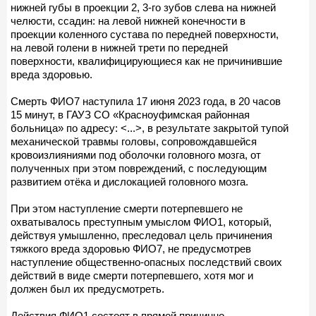
нижней губы в проекции 2, 3-го зубов слева на нижней
челюсти, ссадин: на левой нижней конечности в
проекции коленного сустава по передней поверхности,
на левой голени в нижней трети по передней
поверхности, квалифицирующиеся как не причинившие
вреда здоровью.
Смерть ФИО7 наступила 17 июня 2023 года, в 20 часов
15 минут, в ГАУЗ СО «Красноуфимская районная
больница» по адресу: <...>, в результате закрытой тупой
механической травмы головы, сопровождавшейся
кровоизлияниями под оболочки головного мозга, от
полученных при этом повреждений, с последующим
развитием отёка и дислокацией головного мозга.
При этом наступление смерти потерпевшего не
охватывалось преступным умыслом ФИО1, который,
действуя умышленно, преследовал цель причинения
тяжкого вреда здоровью ФИО7, не предусмотрев
наступление общественно-опасных последствий своих
действий в виде смерти потерпевшего, хотя мог и
должен был их предусмотреть.
Действия ФИО1 состоят в прямой причинно-