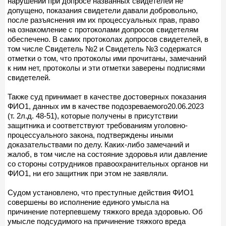
нарушений при допросе названных свидетелей не
допущено, показания свидетели давали добровольно,
после разъяснения им их процессуальных прав, право
на ознакомление с протоколами допросов свидетелям
обеспечено. В самих протоколах допросов свидетелей, в
том числе Свидетель №2 и Свидетель №3 содержатся
отметки о том, что протоколы ими прочитаны, замечаний
к ним нет, протоколы и эти отметки заверены подписями
свидетелей.
Также суд принимает в качестве достоверных показания
ФИО1, данных им в качестве подозреваемого20.06.2023
(т. 2л.д. 48-51), которые получены в присутствии
защитника и соответствуют требованиям уголовно-
процессуального закона, подтверждены иными
доказательствами по делу. Каких-либо замечаний и
жалоб, в том числе на состояние здоровья или давление
со стороны сотрудников правоохранительных органов ни
ФИО1, ни его защитник при этом не заявляли.
Судом установлено, что преступные действия ФИО1
совершены во исполнение единого умысла на
причинение потерпевшему тяжкого вреда здоровью. Об
умысле подсудимого на причинение тяжкого вреда