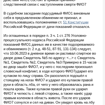
следственной связи с наступлением смерти ФИО7
В судебном заседании подсудимый ФИО1 виновным
себя в предъявленном обвинении не признал, и
воспользовавшись положениями ст.
51 Конституции
Российской Федерации от дачи показаний отказался.
Из оглашенных в порядке п. 3 ч. 1 ст. 276 Уголовно-
процессуального кодекса Российской Федерации
показаний ФИО1 данных им в качестве подозреваемого
и обвиняемого (т. 2 л.д. 48-51, 87-91, 131-134) следует,
что 10.06.2023 в дневное время он распивал спиртное во
дворе дома Свидетель №5 по адресу: <...> с Свидетель
№1, Свидетель №2, Свидетель №3 Примерно в 15 часов
во двор зашёл ФИО7, и у него с последним произошел
словесный конфликт, в ходе которого ФИО7ударил его
кулаком по лицу справа. Он разозлился подошёл к
стоящему на ногах ФИО7 и ударил его кулаком правой
руки в область лба, от чего у него образовалась рана и
пошла кровь. Также кулаком правой руки он ударил
ФИО7 в челюсть с левой стороны, а также нанёс удар
правым коленом в область живота. После его ударов
ФИО7 согнулся и сел на диван. Он увидел кровь на лбу