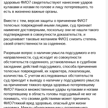
здоровью ФИО7 свидетельствуют нанесение ударов
кулаками и ногами по голове и лицу потерпевшего, то
есть в жизненно важные органы.
Вместе с тем, версия защиты о причинении ФИО7
телесных повреждений иными лицами, суд признает
наименее достоверными, поскольку они не нашли такого
подтверждения в совокупности доказательств, и
расценивает таковые желанием ФИО1 снизить степень
своей ответственности за содеянное.
Разрешая вопрос о наличии умысла подсудимого и его
направленности, суд исходит из совокупности
обстоятельств содеянного, установленных в судебном
заседании: действий подсудимого, способа причинения
телесных повреждений, их характера, локализации,
количества. С учетом исследованных обстоятельств
суд приходит к выводу о наличии у подсудимого умысла
на причинение тяжкого вреда здоровью потерпевшему
ФИО7 Нанося множественные удары кулаками и ногами
потерпевшему в область головы подсудимый не мог не
понимать, что своими действиями может причинить
ФИО7тяжкий вред здоровью, опасный для жизни
человека. Между обнаруженными у потерпевшего