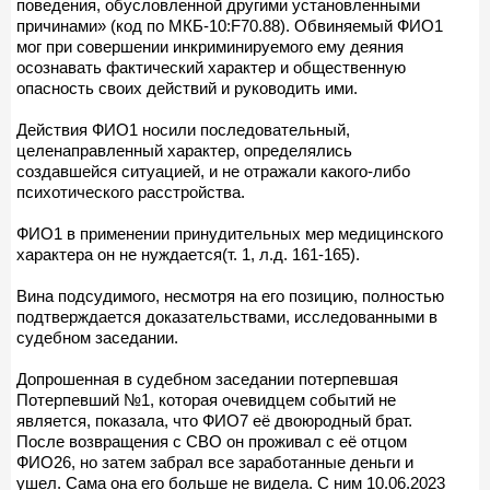
поведения, обусловленной другими установленными
причинами» (код по МКБ-10:F70.88). Обвиняемый ФИО1
мог при совершении инкриминируемого ему деяния
осознавать фактический характер и общественную
опасность своих действий и руководить ими.
Действия ФИО1 носили последовательный,
целенаправленный характер, определялись
создавшейся ситуацией, и не отражали какого-либо
психотического расстройства.
ФИО1 в применении принудительных мер медицинского
характера он не нуждается(т. 1, л.д. 161-165).
Вина подсудимого, несмотря на его позицию, полностью
подтверждается доказательствами, исследованными в
судебном заседании.
Допрошенная в судебном заседании потерпевшая
Потерпевший №1, которая очевидцем событий не
является, показала, что ФИО7 её двоюродный брат.
После возвращения с СВО он проживал с её отцом
ФИО26, но затем забрал все заработанные деньги и
ушел. Сама она его больше не видела. С ним 10.06.2023