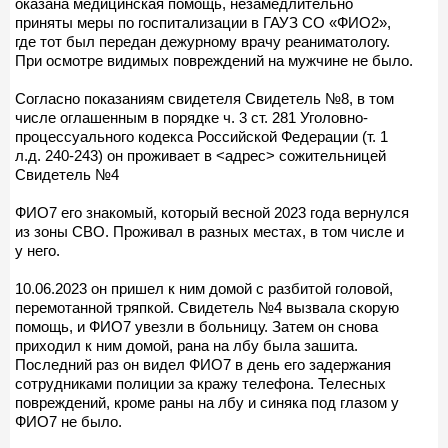
оказана медицинская помощь, незамедлительно
приняты меры по госпитализации в ГАУЗ СО «ФИО2»,
где тот был передан дежурному врачу реаниматологу.
При осмотре видимых повреждений на мужчине не было.
Согласно показаниям свидетеля Свидетель №8, в том
числе оглашенным в порядке ч. 3 ст. 281 Уголовно-
процессуального кодекса Российской Федерации (т. 1
л.д. 240-243) он проживает в <адрес> сожительницей
Свидетель №4
ФИО7 его знакомый, который весной 2023 года вернулся
из зоны СВО. Проживал в разных местах, в том числе и
у него.
10.06.2023 он пришел к ним домой с разбитой головой,
перемотанной тряпкой. Свидетель №4 вызвала скорую
помощь, и ФИО7 увезли в больницу. Затем он снова
приходил к ним домой, рана на лбу была зашита.
Последний раз он видел ФИО7 в день его задержания
сотрудниками полиции за кражу телефона. Телесных
повреждений, кроме раны на лбу и синяка под глазом у
ФИО7 не было.