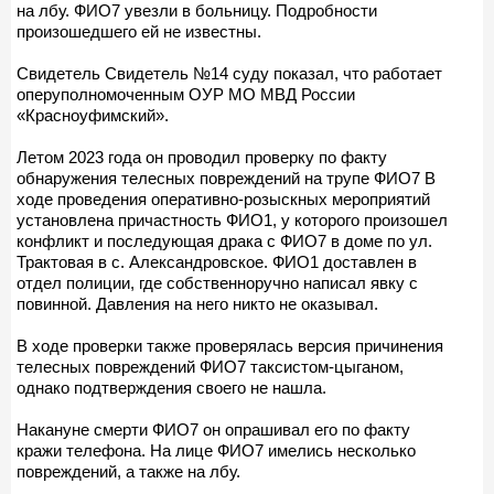
на лбу. ФИО7 увезли в больницу. Подробности
произошедшего ей не известны.
Свидетель Свидетель №14 суду показал, что работает
оперуполномоченным ОУР МО МВД России
«Красноуфимский».
Летом 2023 года он проводил проверку по факту
обнаружения телесных повреждений на трупе ФИО7 В
ходе проведения оперативно-розыскных мероприятий
установлена причастность ФИО1, у которого произошел
конфликт и последующая драка с ФИО7 в доме по ул.
Трактовая в с. Александровское. ФИО1 доставлен в
отдел полиции, где собственноручно написал явку с
повинной. Давления на него никто не оказывал.
В ходе проверки также проверялась версия причинения
телесных повреждений ФИО7 таксистом-цыганом,
однако подтверждения своего не нашла.
Накануне смерти ФИО7 он опрашивал его по факту
кражи телефона. На лице ФИО7 имелись несколько
повреждений, а также на лбу.