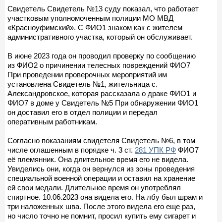
Свидетель Свидетель №13 суду показал, что работает
участковым уполномоченным полиции МО МВД
«Красноуфимский». С ФИО1 знаком как с жителем
административного участка, который он обслуживает.
В июне 2023 года он проводил проверку по сообщению
из ФИО2 о причинении телесных повреждений ФИО7
При проведении проверочных мероприятий им
установлена Свидетель №1, жительница с.
Александровское, которая рассказала о драке ФИО1 и
ФИО7 в доме у Свидетель №5 При обнаружении ФИО1
он доставил его в отдел полиции и передал
оперативным работникам.
Согласно показаниям свидетеля Свидетель №6, в том
числе оглашенным в порядке ч. 3 ст.
281 УПК РФ
ФИО7
её племянник. Она длительное время его не видела.
Увиделись они, когда он вернулся из зоны проведения
специальной военной операции и оставил на хранение
ей свои медали. Длительное время он употреблял
спиртное. 10.06.2023 она видела его. На лбу был шрам и
три наложенных шва. После этого видела его еще раз,
но число точно не помнит, просил купить ему сигарет и