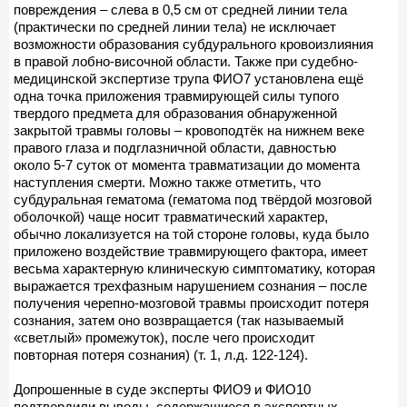
повреждения – слева в 0,5 см от средней линии тела
(практически по средней линии тела) не исключает
возможности образования субдурального кровоизлияния
в правой лобно-височной области. Также при судебно-
медицинской экспертизе трупа ФИО7 установлена ещё
одна точка приложения травмирующей силы тупого
твердого предмета для образования обнаруженной
закрытой травмы головы – кровоподтёк на нижнем веке
правого глаза и подглазничной области, давностью
около 5-7 суток от момента травматизации до момента
наступления смерти. Можно также отметить, что
субдуральная гематома (гематома под твёрдой мозговой
оболочкой) чаще носит травматический характер,
обычно локализуется на той стороне головы, куда было
приложено воздействие травмирующего фактора, имеет
весьма характерную клиническую симптоматику, которая
выражается трехфазным нарушением сознания – после
получения черепно-мозговой травмы происходит потеря
сознания, затем оно возвращается (так называемый
«светлый» промежуток), после чего происходит
повторная потеря сознания) (т. 1, л.д. 122-124).
Допрошенные в суде эксперты ФИО9 и ФИО10
подтвердили выводы, содержащиеся в экспертных