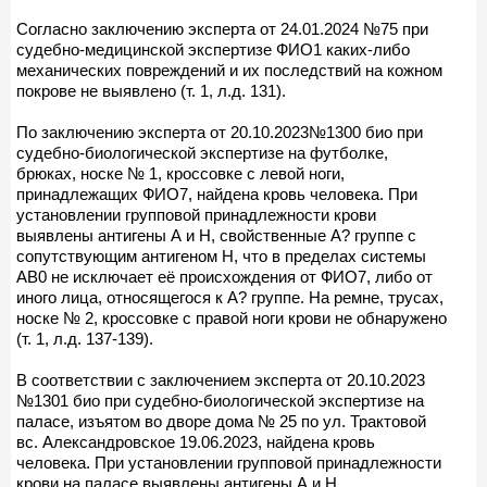
Согласно заключению эксперта от 24.01.2024 №75 при
судебно-медицинской экспертизе ФИО1 каких-либо
механических повреждений и их последствий на кожном
покрове не выявлено (т. 1, л.д. 131).
По заключению эксперта от 20.10.2023№1300 био при
судебно-биологической экспертизе на футболке,
брюках, носке № 1, кроссовке с левой ноги,
принадлежащих ФИО7, найдена кровь человека. При
установлении групповой принадлежности крови
выявлены антигены А и Н, свойственные А? группе с
сопутствующим антигеном Н, что в пределах системы
АВ0 не исключает её происхождения от ФИО7, либо от
иного лица, относящегося к А? группе. На ремне, трусах,
носке № 2, кроссовке с правой ноги крови не обнаружено
(т. 1, л.д. 137-139).
В соответствии с заключением эксперта от 20.10.2023
№1301 био при судебно-биологической экспертизе на
паласе, изъятом во дворе дома № 25 по ул. Трактовой
вс. Александровское 19.06.2023, найдена кровь
человека. При установлении групповой принадлежности
крови на паласе выявлены антигены А и Н,