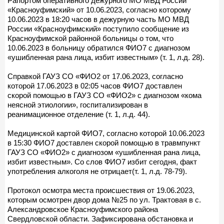
Рапортом оперативного дежурного МО МВД России
«Красноуфимский» от 10.06.2023, согласно которому
10.06.2023 в 18:20 часов в дежурную часть МО МВД
России «Красноуфимский» поступило сообщение из
Красноуфимской районной больницы о том, что
10.06.2023 в больницу обратился ФИО7 с диагнозом
«ушибленная рана лица, избит известным» (т. 1, л.д. 28).
Справкой ГАУЗ СО «ФИО2 от 17.06.2023, согласно
которой 17.06.2023 в 02:05 часов ФИО7 доставлен
скорой помощью в ГАУЗ СО «ФИО2» с диагнозом «кома
неясной этиологии», госпитализирован в
реанимационное отделение (т. 1, л.д. 44).
Медицинской картой ФИО7, согласно которой 10.06.2023
в 15:30 ФИО7 доставлен скорой помощью в травмпункт
ГАУЗ СО «ФИО2» с диагнозом «ушибленная рана лица,
избит известным». Со слов ФИО7 избит сегодня, факт
употребления алкоголя не отрицает(т. 1, л.д. 78-79).
Протокол осмотра места происшествия от 19.06.2023,
которым осмотрен двор дома №25 по ул. Трактовая в с.
Александровское Красноуфимского района
Свердловской области. Зафиксирована обстановка и