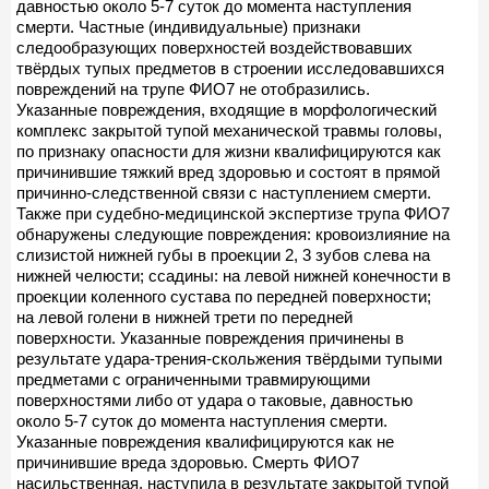
давностью около 5-7 суток до момента наступления
смерти. Частные (индивидуальные) признаки
следообразующих поверхностей воздействовавших
твёрдых тупых предметов в строении исследовавшихся
повреждений на трупе ФИО7 не отобразились.
Указанные повреждения, входящие в морфологический
комплекс закрытой тупой механической травмы головы,
по признаку опасности для жизни квалифицируются как
причинившие тяжкий вред здоровью и состоят в прямой
причинно-следственной связи с наступлением смерти.
Также при судебно-медицинской экспертизе трупа ФИО7
обнаружены следующие повреждения: кровоизлияние на
слизистой нижней губы в проекции 2, 3 зубов слева на
нижней челюсти; ссадины: на левой нижней конечности в
проекции коленного сустава по передней поверхности;
на левой голени в нижней трети по передней
поверхности. Указанные повреждения причинены в
результате удара-трения-скольжения твёрдыми тупыми
предметами с ограниченными травмирующими
поверхностями либо от удара о таковые, давностью
около 5-7 суток до момента наступления смерти.
Указанные повреждения квалифицируются как не
причинившие вреда здоровью. Смерть ФИО7
насильственная, наступила в результате закрытой тупой