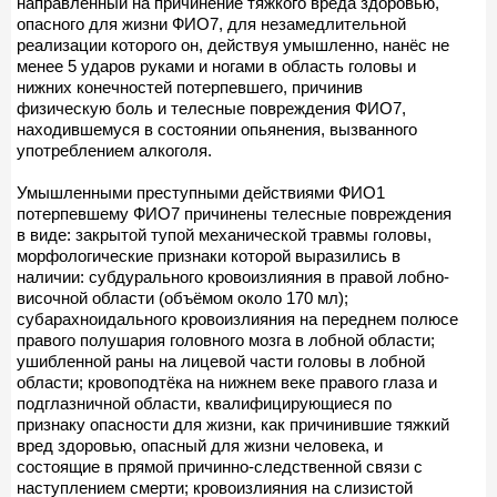
направленный на причинение тяжкого вреда здоровью,
опасного для жизни ФИО7, для незамедлительной
реализации которого он, действуя умышленно, нанёс не
менее 5 ударов руками и ногами в область головы и
нижних конечностей потерпевшего, причинив
физическую боль и телесные повреждения ФИО7,
находившемуся в состоянии опьянения, вызванного
употреблением алкоголя.
Умышленными преступными действиями ФИО1
потерпевшему ФИО7 причинены телесные повреждения
в виде: закрытой тупой механической травмы головы,
морфологические признаки которой выразились в
наличии: субдурального кровоизлияния в правой лобно-
височной области (объёмом около 170 мл);
субарахноидального кровоизлияния на переднем полюсе
правого полушария головного мозга в лобной области;
ушибленной раны на лицевой части головы в лобной
области; кровоподтёка на нижнем веке правого глаза и
подглазничной области, квалифицирующиеся по
признаку опасности для жизни, как причинившие тяжкий
вред здоровью, опасный для жизни человека, и
состоящие в прямой причинно-следственной связи с
наступлением смерти; кровоизлияния на слизистой