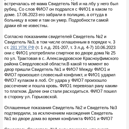
встречалась её мама Свидетель №6 и на лбу у него был
рубец. Со слов ФИО7 он подрался с ФИО1 в каком то
доме. 17.06.2023 его забрали в полицию, а оттуда в
больницу в коме и там он умер. Подробности самой
драки ей не известны.
Согласно показаниям свидетелей Свидетель №2 и
Свидетель №3, в том числе оглашенным в порядке ч. 3
ст.
281 УПК РФ
(т. 1 л.д. 201-207, т. 3 л.д. 4-7) 10.06.2023
они с ФИО1 употребляли спиртное во дворе дома № 25
по ул. Трактовая в с. Александровское Красноуфимского
района Свердловской области.В какой то момент во
двор пришли Свидетель №1 и ФИО7 Между ФИО1 и
ФИО7 произошел словесный конфликт, и ФИО1 ударил
ФИО7 кулаком в лоб. От удара у ФИО7 произошло
рассечение и пошла кровь. ФИО1 перевязал рану каким-
то платком. Далее они стали расходиться. ФИО7 пошел
в сторону ул. Горьковской.
Оглашенные показания Свидетель №2 и Свидетель №3
подтвердили, за исключением нахождения Свидетель
№1 во дворе дома во время конфликта ФИО1 и ФИО7