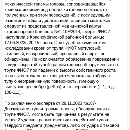
механической травмы головы, сопровождавшейся
кровоизлияниями под оболочки головного мозга, от
полученных при этом повреждений, с последующим
развитием отёка и дислокацией головного мозга. Как
следует из представленной медицинской карты
стационарного больного №1-109/2014, смерть ФИО7
наступила в Красноуфимской районной больнице
17.06.2023в 20:15 часов. При судебно-химическом
исследовании крови от трупа ФИО7 метиловый,
этиловый, изопропиловый, пропиловый спирты не
обнаружены. Не исключается образование повреждений
в виде закрытой тупой травмы головы обнаруженных на
трупе ФИО7 при падении с высоты собственного роста
из позы вертикально стоящего человека на твёрдую
тупую неограниченную поверхность, имеющую
выступающее ребро (ребра) и т.п. неровности (т. 1, л.д.
108-111).
По заключению эксперта от 28.11.2023 №187-
Допзакрытая тупая травма головы, обнаруженная на
трупе ФИО7, могла быть причинена в результате не
менее 2 ударно-травматических воздействий тупого
твёрдого предмета (предметов), либо от удара о таковой