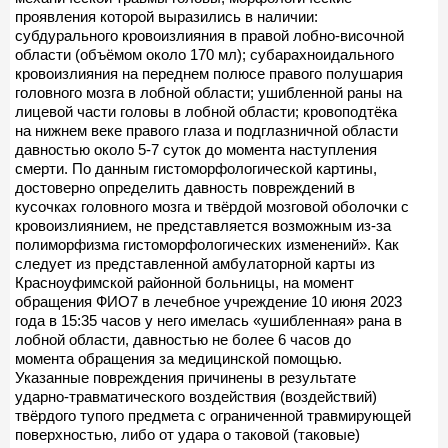
проявления которой выразились в наличии:
субдурального кровоизлияния в правой лобно-височной
области (объёмом около 170 мл); субарахноидального
кровоизлияния на переднем полюсе правого полушария
головного мозга в лобной области; ушибленной раны на
лицевой части головы в лобной области; кровоподтёка
на нижнем веке правого глаза и подглазничной области
давностью около 5-7 суток до момента наступления
смерти. По данным гистоморфологической картины,
достоверно определить давность повреждений в
кусочках головного мозга и твёрдой мозговой оболочки с
кровоизлиянием, не представляется возможным из-за
полиморфизма гистоморфологических изменений». Как
следует из представленной амбулаторной карты из
Красноуфимской районной больницы, на момент
обращения ФИО7 в лечебное учреждение 10 июня 2023
года в 15:35 часов у него имелась «ушибленная» рана в
лобной области, давностью не более 6 часов до
момента обращения за медицинской помощью.
Указанные повреждения причинены в результате
ударно-травматического воздействия (воздействий)
твёрдого тупого предмета с ограниченной травмирующей
поверхностью, либо от удара о таковой (таковые)