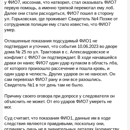
у ФИО7, иосознав, что натворил, стал оказывать ФИО7
первую помощь, а именно тряпкой перемотал ему лоб.
Далее они стали расходиться, ФИО7 пошел в сторону
ул. Горьковская, где проживает Свидетель №4 Позже от
сотрудников полиции ему стало известно, что ФИО7
умер.
Оглашенные показания подсудимый ФИО1 не
подтвердил и уточнил, что события 10.06.2023 во дворе
дома № 25 по ул. Трактовая в с. Александровское и
конфликт с ФИО7 он подтверждает. В ходе начавшейся
драки он нанес ФИО7 один удар кулаком в область лба,
от которого произошло рассечение и пошла кровь, и
один удар в челюсть. Других ударов он не наносил. Он
сам перевязал ФИО7 рану и они все разошлись.
Свидетель №1 в тот день там не было.
Причину своего оговора при допросе у следователя он
объяснить не может. От его ударов ФИО7 умереть не
мог.
Суд считает, что показания ФИО1, данные им в ходе
следствия являются правдивыми, поскольку они,
отличаясь лишь не в значительных деталях (количеству