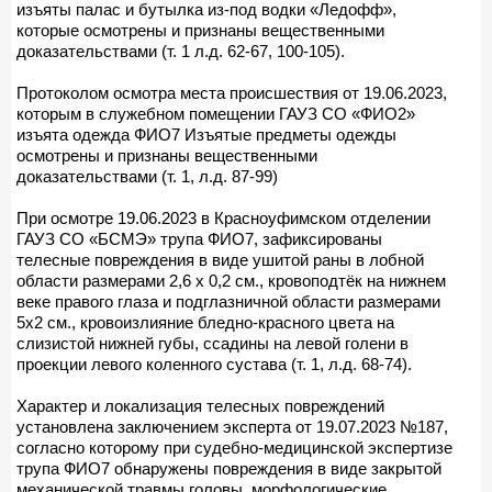
изъяты палас и бутылка из-под водки «Ледофф»,
которые осмотрены и признаны вещественными
доказательствами (т. 1 л.д. 62-67, 100-105).
Протоколом осмотра места происшествия от 19.06.2023,
которым в служебном помещении ГАУЗ СО «ФИО2»
изъята одежда ФИО7 Изъятые предметы одежды
осмотрены и признаны вещественными
доказательствами (т. 1, л.д. 87-99)
При осмотре 19.06.2023 в Красноуфимском отделении
ГАУЗ СО «БСМЭ» трупа ФИО7, зафиксированы
телесные повреждения в виде ушитой раны в лобной
области размерами 2,6 х 0,2 см., кровоподтёк на нижнем
веке правого глаза и подглазничной области размерами
5х2 см., кровоизлияние бледно-красного цвета на
слизистой нижней губы, ссадины на левой голени в
проекции левого коленного сустава (т. 1, л.д. 68-74).
Характер и локализация телесных повреждений
установлена заключением эксперта от 19.07.2023 №187,
согласно которому при судебно-медицинской экспертизе
трупа ФИО7 обнаружены повреждения в виде закрытой
механической травмы головы, морфологические