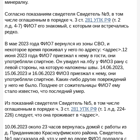
минералку.
Согласно показаниям свидетеля Свидетель №9, в том
числе оглашенным в порядке ч. 3 ст.
281 УПК РФ
(т. 2
л.д. 4-7) ФИО7 его знакомый, с которым они встречались
редко.
В мае 2023 года ФИО7 вернулся из зоны СВО, и
некоторое время проживал у него по адресу: <адрес>.12
июня 2023 года ФИО7 приезжал к нему в гости, они
употребляли спиртное. Он увидел на лбу у ФИО3 рану с
левой стороны, на которую наложены швы. 14.06.2023,
15.06.2023 и 16.06.2023 ФИО3 приезжал к нему, они
употребляли спиртное. Каких-либо других повреждений
у него не было. Позднее от сожительницы ФИО7 ему
стало известно, что последний умер.
Из показаний свидетеля Свидетель №5, в том числе
оглашенным в порядке ч. 3 ст.
281 УПК РФ
(т. 1 л.д. 224-
226) следует, что она проживает в <адрес>.
10.06.2023 около 23 часов вернулась домой с работы из
д. Приданниково Красноуфимского района. Свидетель
№1 рассказала ей, что у неё во дворе ФИО1 подрался с