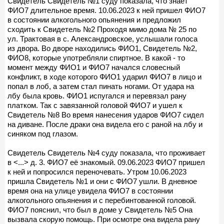
Свидетель Свидетель №1 суду показала, что знает
ФИО7 длительное время. 10.06.2023 к ней пришел ФИО7
в состоянии алкогольного опьянения и предложил
сходить к Свидетель №2 Проходя мимо дома № 25 по
ул. Трактовая в с. Александровское, услышали голоса
из двора. Во дворе находились ФИО1, Свидетель №2,
ФИО8, которые употребляли спиртное. В какой - то
момент между ФИО1 и ФИО7 начался словесный
конфликт, в ходе которого ФИО1 ударил ФИО7 в лицо и
попал в лоб, а затем стал пинать ногами. От удара на
лбу была кровь. ФИО1 испугался и перевязал рану
платком. Так с завязанной головой ФИО7 и ушел к
Свидетель №8 Во время нанесения ударов ФИО7 сидел
на диване. После драки она видела его с раной на лбу и
синяком под глазом.
Свидетель Свидетель №4 суду показала, что проживает
в <...> д. 3. ФИО7 её знакомый. 09.06.2023 ФИО7 пришел
к ней и попросился переночевать. Утром 10.06.2023
пришла Свидетель №1 и они с ФИО7 ушли. В дневное
время она на улице увидела ФИО7 в состоянии
алкогольного опьянения и с перебинтованной головой.
ФИО7 пояснил, что был в доме у Свидетель №5 Она
вызвала скорую помощь. При осмотре она видела рану