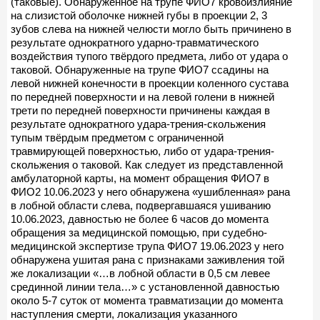
(таковые). Обнаруженное на трупе ФИО7 кровоизлияние
на слизистой оболочке нижней губы в проекции 2, 3
зубов слева на нижней челюсти могло быть причинено в
результате однократного ударно-травматического
воздействия тупого твёрдого предмета, либо от удара о
таковой. Обнаруженные на трупе ФИО7 ссадины на
левой нижней конечности в проекции коленного сустава
по передней поверхности и на левой голени в нижней
трети по передней поверхности причинены каждая в
результате однократного удара-трения-скольжения
тупым твёрдым предметом с ограниченной
травмирующей поверхностью, либо от удара-трения-
скольжения о таковой. Как следует из представленной
амбулаторной карты, на момент обращения ФИО7 в
ФИО2 10.06.2023 у него обнаружена «ушибленная» рана
в лобной области слева, подвергавшаяся ушиванию
10.06.2023, давностью не более 6 часов до момента
обращения за медицинской помощью, при судебно-
медицинской экспертизе трупа ФИО7 19.06.2023 у него
обнаружена ушитая рана с признаками заживления той
же локализации «…в лобной области в 0,5 см левее
срединной линии тела…» с установленной давностью
около 5-7 суток от момента травматизации до момента
наступления смерти, локализация указанного