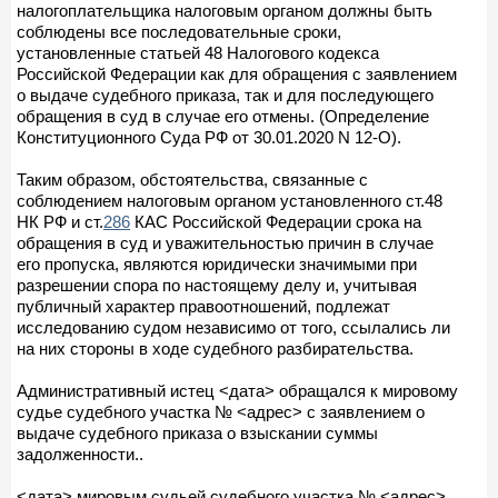
налогоплательщика налоговым органом должны быть
соблюдены все последовательные сроки,
установленные статьей 48 Налогового кодекса
Российской Федерации как для обращения с заявлением
о выдаче судебного приказа, так и для последующего
обращения в суд в случае его отмены. (Определение
Конституционного Суда РФ от 30.01.2020 N 12-О).
Таким образом, обстоятельства, связанные с
соблюдением налоговым органом установленного ст.48
НК РФ и ст.
286
КАС Российской Федерации срока на
обращения в суд и уважительностью причин в случае
его пропуска, являются юридически значимыми при
разрешении спора по настоящему делу и, учитывая
публичный характер правоотношений, подлежат
исследованию судом независимо от того, ссылались ли
на них стороны в ходе судебного разбирательства.
Административный истец <дата> обращался к мировому
судье судебного участка № <адрес> с заявлением о
выдаче судебного приказа о взыскании суммы
задолженности..
<дата> мировым судьей судебного участка № <адрес>