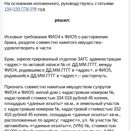
На основании изложенного, руководствуясь статьями
194
-
199 ГПК РФ
суд
решил:
Исковые требования ФИО4 к ФИО5 о расторжении
брака, разделе совместно нажитого имущества–
удовлетворить в части.
Брак, зарегистрированный отделом ЗАГС администрации
<адрес> по актовой записи № от ДД.ММ.ГГГГ, между
ФИО4, родившимся ДД.ММ.ГГГГ в <адрес>, и ФИО5,
родившейся ДД.ММ.ГГГГ в <адрес>,– расторгнуть.
Признать совместно нажитым имуществом супругов
ФИО4 и ФИО5: жилой дом с кадастровым номером №,
кадастровой стоимостью 334 018 рублей 45 копеек,
площадью <данные изъяты> кв.м., и земельный участок
с кадастровым номером №, кадастровой стоимостью 332
410 рублей 45 копеек, площадью <данные изъяты> кв.м.,
расположенные по адресу: <адрес>», ул. № участок №;
автомобиль «<данные изъяты>», (VIN) №, стоимостью