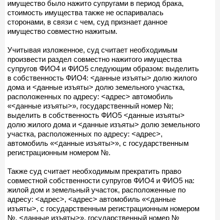
имущество было нажито супругами в период брака,
стоимость имущества также не оспаривалась
сторонами, в связи с чем, суд признает данное
имущество совместно нажитым.
Учитывая изложенное, суд считает необходимым
произвести раздел совместно нажитого имущества
супругов ФИО4 и ФИО5 следующим образом: выделить
в собственность ФИО4: <данные изъяты> долю жилого
дома и <данные изъяты> долю земельного участка,
расположенных по адресу: <адрес> автомобиль
«<данные изъяты>», государственный номер №;
выделить в собственность ФИО5 <данные изъяты>
долю жилого дома и <данные изъяты> долю земельного
участка, расположенных по адресу: <адрес>,
автомобиль «<данные изъяты>», с государственным
регистрационным номером №.
Также суд считает необходимым прекратить право
совместной собственности супругов ФИО4 и ФИО5 на:
жилой дом и земельный участок, расположенные по
адресу: <адрес>, <адрес> автомобиль «<данные
изъяты>, с государственным регистрационным номером
№, <данные изъяты>», государственный номер №