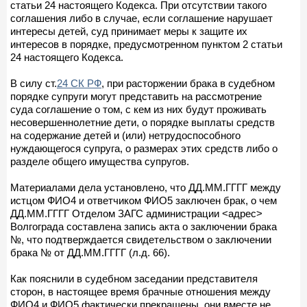
статьи 24 настоящего Кодекса. При отсутствии такого
соглашения либо в случае, если соглашение нарушает
интересы детей, суд принимает меры к защите их
интересов в порядке, предусмотренном пунктом 2 статьи
24 настоящего Кодекса.
В силу ст.
24 СК РФ
, при расторжении брака в судебном
порядке супруги могут представить на рассмотрение
суда соглашение о том, с кем из них будут проживать
несовершеннолетние дети, о порядке выплаты средств
на содержание детей и (или) нетрудоспособного
нуждающегося супруга, о размерах этих средств либо о
разделе общего имущества супругов.
Материалами дела установлено, что ДД.ММ.ГГГГ между
истцом ФИО4 и ответчиком ФИО5 заключен брак, о чем
ДД.ММ.ГГГГ Отделом ЗАГС администрации <адрес>
Волгограда составлена запись акта о заключении брака
№, что подтверждается свидетельством о заключении
брака № от ДД.ММ.ГГГГ (л.д. 66).
Как пояснили в судебном заседании представителя
сторон, в настоящее время брачные отношения между
ФИО4 и ФИО5 фактически прекращены, они вместе не