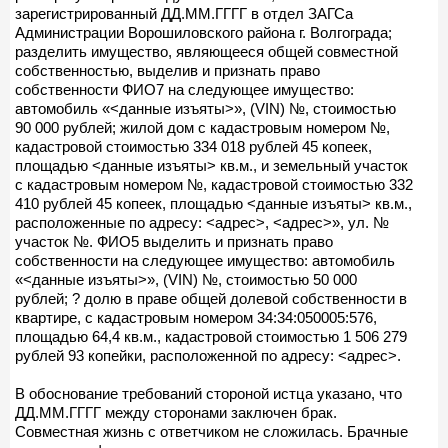
зарегистрированный ДД.ММ.ГГГГ в отдел ЗАГСа
Администрации Ворошиловского района г. Волгограда;
разделить имущество, являющееся общей совместной
собственностью, выделив и признать право
собственности ФИО7 на следующее имущество:
автомобиль «<данные изъяты>», (VIN) №, стоимостью
90 000 рублей; жилой дом с кадастровым номером №,
кадастровой стоимостью 334 018 рублей 45 копеек,
площадью <данные изъяты> кв.м., и земельный участок
с кадастровым номером №, кадастровой стоимостью 332
410 рублей 45 копеек, площадью <данные изъяты> кв.м.,
расположенные по адресу: <адрес>, <адрес>», ул. №
участок №. ФИО5 выделить и признать право
собственности на следующее имущество: автомобиль
«<данные изъяты>», (VIN) №, стоимостью 50 000
рублей; ? долю в праве общей долевой собственности в
квартире, с кадастровым номером 34:34:050005:576,
площадью 64,4 кв.м., кадастровой стоимостью 1 506 279
рублей 93 копейки, расположенной по адресу: <адрес>.
В обоснование требований стороной истца указано, что
ДД.ММ.ГГГГ между сторонами заключен брак.
Совместная жизнь с ответчиком не сложилась. Брачные