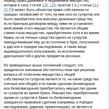
период брака движимое и недвижимое имущество,
которое в силу статей
128
,
129
, пунктов 1 и
2
статьи
213
ГК РФ
может быть объектом права собственности
граждан, независимо от того, на имя кого из супругов оно
было приобретено или внесены денежные средства,
если брачным договором между ними не установлен
иной режим этого имущества. Не является общим
совместным имущество, приобретенное хотя и во время
брака, но на личные средства одного из супругов,
принадлежавшие ему до вступления в брак, полученное
в дар или в порядке наследования, а также вещи
индивидуального пользования, за исключением
драгоценностей и других предметов роскоши.
Из приведенных выше положений следует, что
юридически значимым обстоятельством при решении
вопроса об отнесении имущества к общей
собственности супругов является то, на какие средства
(личные или общие) и по каким сделкам (возмездным
или безвозмездным) приобреталось имущество одним
из супругов во время брака. Имущество, приобретенное
одним из супругов в браке по безвозмездным
гражданско-правовым сделкам (например, в порядке
наследования, дарения, приватизации), не является