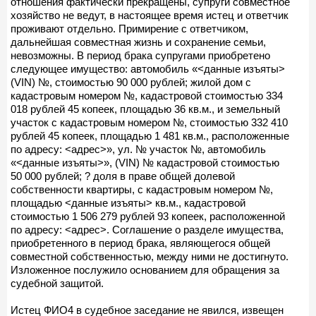
отношения фактически прекращены, супруги совместное
хозяйство не ведут, в настоящее время истец и ответчик
проживают отдельно. Примирение с ответчиком,
дальнейшая совместная жизнь и сохранение семьи,
невозможны. В период брака супругами приобретено
следующее имущество: автомобиль «<данные изъяты>
(VIN) №, стоимостью 90 000 рублей; жилой дом с
кадастровым номером №, кадастровой стоимостью 334
018 рублей 45 копеек, площадью 36 кв.м., и земельный
участок с кадастровым номером №, стоимостью 332 410
рублей 45 копеек, площадью 1 481 кв.м., расположенные
по адресу: <адрес>», ул. № участок №, автомобиль
«<данные изъяты>», (VIN) № кадастровой стоимостью
50 000 рублей; ? доля в праве общей долевой
собственности квартиры, с кадастровым номером №,
площадью <данные изъяты> кв.м., кадастровой
стоимостью 1 506 279 рублей 93 копеек, расположенной
по адресу: <адрес>. Соглашение о разделе имущества,
приобретенного в период брака, являющегося общей
совместной собственностью, между ними не достигнуто.
Изложенное послужило основанием для обращения за
судебной защитой.
Истец ФИО4 в судебное заседание не явился, извещен