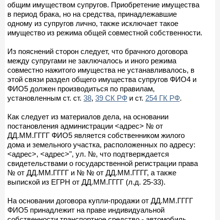
общим имуществом супругов. Приобретение имущества
в период брака, но на средства, принадлежавшие
одному из супругов лично, также исключает такое
имущество из режима общей совместной собственности.
Из пояснений сторон следует, что брачного договора
между супругами не заключалось и иного режима
совместно нажитого имущества не устанавливалось, в
этой связи раздел общего имущества супругов ФИО4 и
ФИО5 должен производиться по правилам,
установленным ст. ст.
38
,
39 СК РФ
и ст.
254 ГК РФ
.
Как следует из материалов дела, на основании
постановления администрации <адрес> № от
ДД.ММ.ГГГГ ФИО5 является собственником жилого
дома и земельного участка, расположенных по адресу:
<адрес>, <адрес>", ул. №, что подтверждается
свидетельствами о государственной регистрации права
№ от ДД.ММ.ГГГГ и № № от ДД.ММ.ГГГГ, а также
выпиской из ЕГРН от ДД.ММ.ГГГГ (л.д. 25-33).
На основании договора купли-продажи от ДД.ММ.ГГГГ
ФИО5 принадлежит на праве индивидуальной
собственности транспортное средство - автомобиль