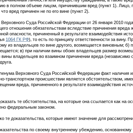
ю в полном объеме лицом, причинившим вред (пункт 1). Лицо, 
то вред причинен не по его вине (пункт 2).
 Верховного Суда Российской Федерации от 26 января 2010 год
щего отношения обязательствам вследствие причинения вреда 
ной опасности, причиненный в результате взаимодействия ист
тья
1064 ГК РФ
), то есть по принципу ответственности за вину. 
ому из владельцев по вине другого, возмещается виновным; б) 
змещается; в) при наличии вины обоих владельцев размер возме
и вины владельцев во взаимном причинении вреда (независимо о
друга.
ленума Верховного Суда Российской Федерации факт наличия и
ожно-транспортном происшествии является обстоятельством, и
мещении вреда, причиненного в результате взаимодействия ист
казать те обстоятельства, на которые она ссылается как на о
рено федеральным законом.
ко те доказательства, которые имеют значение для рассмотрени
казательства по своему внутреннему убеждению, основанному 