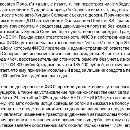
ваген Поло, г/н <данные изъяты>, при перестроении не убедил
 с автомобилем Хундай Солярис, г/н <данные изъяты>, под его 
, после чего авто Хундай Солярис съехал с дороги. Причиной по
м в момент ДТП автомобилем Фольксваген Поло, п. 8.4 Прави
орогу транспортным средствам, движущимся попутно без измен
автомобиль Хундай Солярис был существенно поврежден. Граж
О «ВСК». Гражданская ответственность ФИО3 и собственника 
чика ФИО3, установлена постановлением <№> от 07 сентября 20
ону, которым ФИО3 привлечен к административной ответственн
 Солярис причинены механические повреждения. В соответстви
да <№>, восстановительная стоимость ремонта без учета износ
П 1 004 800 рублей, годные остатки 185 400 рублей, поэтому р
читает, что ему причинен моральный вред за лишение средства п
0 000 рублей и судебные расходы.
тель по доверенности ФИО2 просили удовлетворить уточненные
 ущерба, а также на установление причинно-следственная связи
 № от 24 сентября 2025 года <№> АНО «РНИЦСЭ», что позволя
ому, что автомобиль истца совершал обгон и выезжал на полосу
анспортные средства двигались в одном направлении в предела
ния является изменение траектории движения автомобилем Фоль
вия привели к столкновению и причинению ущерба, поэтому он 
м также заявлен собственник автомобиля Фольскваген ФИО4, ег