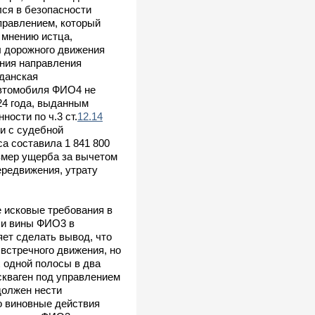
ся в безопасности
управлением, который
 мнению истца,
л дорожного движения
ения направления
данская
автомобиля ФИО4 не
24 года, выданным
ости по ч.3 ст.
12.14
и с судебной
а составила 1 841 800
азмер ущерба за вычетом
ередвижения, утрату
 исковые требования в
 и вины ФИО3 в
ет сделать вывод, что
 встречного движения, но
х одной полосы в два
скваген под управлением
должен нести
о виновные действия