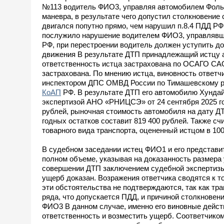
№113 водитель ФИО3, управляя автомобилем Фолькс
маневра, в результате чего допустил столкновение
двигался попутно прямо, чем нарушил п.8.4 ПДД РФ
послужило нарушение водителем ФИО3, управлявши
РФ, при перестроении водитель должен уступить д
движения В результате ДТП принадлежащий истцу 
ответственность истца застрахована по ОСАГО СА
застрахована. По мнению истца, виновность ответ
инспектором ДПС ОМВД России по Тимашевскому рай
КоАП
РФ. В результате ДТП его автомобилю Хундай
экспертизой АНО «РНИЦСЭ» от 24 сентября 2025 го
рублей, рыночная стоимость автомобиля на дату ДТ
годных остатков составит 819 400 рублей. Также с
товарного вида транспорта, оцененный истцом в 10
В судебном заседании истец ФИО1 и его представи
полном объеме, указывая на доказанность размера
совершении ДТП заключением судебной экспертизы
ущерб доказан. Возражения ответчика сводятся к т
эти обстоятельства не подтверждаются, так как тр
ряда, что допускается ПДД, и причиной столкнове
ФИО3 В данном случае, именно его виновные дейст
ответственность и возместить ущерб. Соответчико