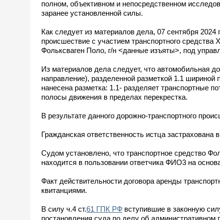
полном, объективном и непосредственном исследов
заранее установленной силы.
Как следует из материалов дела, 07 сентября 2024 
происшествие с участием транспортного средства 
Фольксваген Поло, г/н <данные изъяты>, под упра
Из материалов дела следует, что автомобильная до
направление), разделенной разметкой 1.1 шириной п
нанесена разметка: 1.1- разделяет транспортные по
полосы движения в пределах перекрестка.
В результате данного дорожно-транспортного прои
Гражданская ответственность истца застрахована в
Судом установлено, что транспортное средство Фо
находится в пользовании ответчика ФИО3 на основа
Факт действительности договора аренды транспорт
квитанциями.
В силу ч.4 ст.
61 ГПК РФ
вступившие в законную силу
постановления суда по делу об административном 