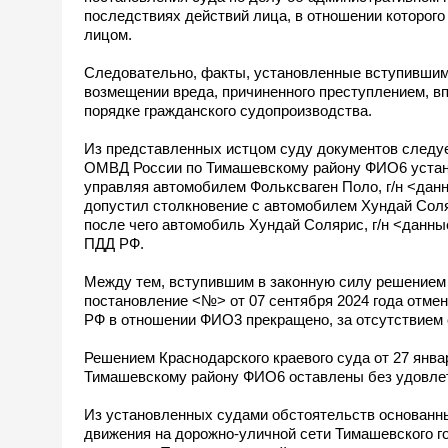
последствиях действий лица, в отношении которого
лицом.
Следовательно, факты, установленные вступившим 
возмещении вреда, причиненного преступлением, в
порядке гражданского судопроизводства.
Из представленных истцом суду документов следу
ОМВД России по Тимашевскому району ФИО6 установл
управляя автомобилем Фольксваген Поло, г/н <данн
допустил столкновение с автомобилем Хундай Соля
после чего автомобиль Хундай Солярис, г/н <данные
ПДД РФ.
Между тем, вступившим в законную силу решением Т
постановление <№> от 07 сентября 2024 года отмен
РФ в отношении ФИО3 прекращено, за отсутствием 
Решением Краснодарского краевого суда от 27 ян
Тимашевскому району ФИО6 оставлены без удовлет
Из установленных судами обстоятельств основанны
движения на дорожно-уличной сети Тимашевского го