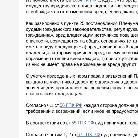
имуществу юридического лица, подлежит возмещени
освобождается от возмещения вреда, если докажет, ч
Как разъяснено в пункте 25 постановления Пленума
судами гражданского законодательства, регулирую
гражданина», вред владельцам источников повышен
опасности, возмещается на общих основаниях (ста
иметь в виду следующее: а) вред, причиненный одн
владельца, которому причинен вред, он ему не во
соразмерно степени вины каждого; г) при отсутстви
из них не имеет права на возмещение вреда друг от 
С учетом приведенных норм права и разъяснений П
каждого из участников дорожного движения в дор
значение для правильного разрешения спора о воз
опасности их владельцам.
Согласно ч.1 ст.
56 ГПК РФ
каждая сторона должна до
требований и возражений, если иное не предусмот
В соответствии со ст.
59 ГПК РФ
суд принимает толь
Согласно частям 1, 2 ст.
67 ГПК РФ
суд оценивает до