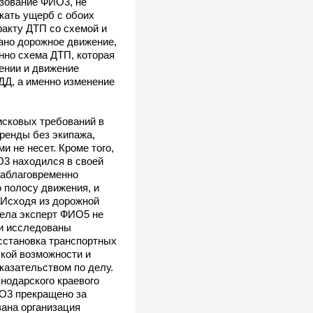
ьзование ФИО3, не
кать ущерб с обоих
акту ДТП со схемой и
вано дорожное движение,
нно схема ДТП, которая
лении и движение
ДД, а именно изменение
исковых требований в
ренды без экипажа,
 не несет. Кроме того,
О3 находился в своей
заблаговременно
 полосу движения, и
 Исходя из дорожной
дела эксперт ФИО5 не
ли исследованы
сстановка транспортных
кой возможности и
азательством по делу.
нодарского краевого
ИО3 прекращено за
ана организация