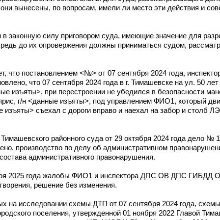
 они вынесены, по вопросам, имели ли место эти действия и с
в законную силу приговором суда, имеющие значение для разр
предь до их опровержения должны приниматься судом, рассмат
ет, что постановлением <№> от 07 сентября 2024 года, инспе
ено, что 07 сентября 2024 года в г. Тимашевске на ул. 50 лет
ые изъяты>, при перестроении не убедился в безопасности мане
рис, г/н <данные изъяты>, под управлением ФИО1, который дви
 изъяты> съехал с дороги вправо и наехал на забор и столб ЛЭ
имашевского районного суда от 29 октября 2024 года дело № 1
ено, производство по делу об административном правонарушении
состава административного правонарушения.
варя 2025 года жалобы ФИО1 и инспектора ДПС ОВ ДПС ГИБДД 
ворения, решение без изменения.
х на исследовании схемы ДТП от 07 сентября 2024 года, схемы
родского поселения, утвержденной 01 ноября 2022 Главой Тима