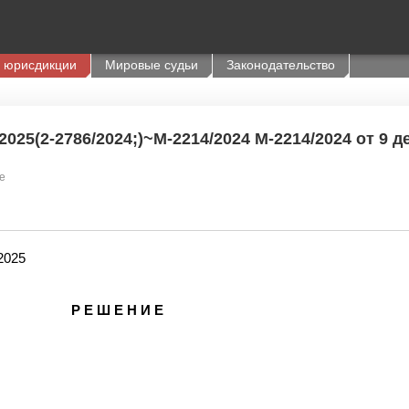
 юрисдикции
Мировые судьи
Законодательство
025(2-2786/2024;)~М-2214/2024 М-2214/2024 от 9 де
е
2025
Р Е Ш Е Н И Е