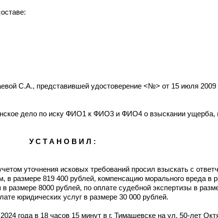
оставе:
евой С.А., представившей удостоверение <№> от 15 июля 2009 
нское дело по иску ФИО1 к ФИО3 и ФИО4 о взыскании ущерба, 
У С Т А Н О В И Л :
учетом уточнения исковых требований просил взыскать с ответ
 в размере 819 400 рублей, компенсацию морального вреда в р
в размере 8000 рублей, по оплате судебной экспертизы в разме
лате юридических услуг в размере 30 000 рублей.
024 года в 18 часов 15 минут в г. Тимашевске на ул. 50-лет Ок