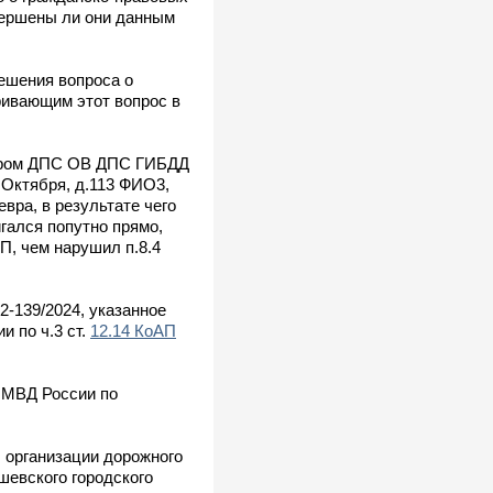
овершены ли они данным
ешения вопроса о
ривающим этот вопрос в
ктором ДПС ОВ ДПС ГИБДД
 Октября, д.113 ФИО3,
вра, в результате чего
гался попутно прямо,
П, чем нарушил п.8.4
2-139/2024, указанное
 по ч.3 ст.
12.14 КоАП
ОМВД России по
 организации дорожного
шевского городского