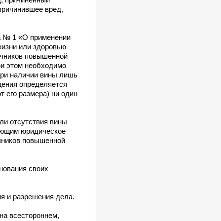
причинившее вред,
а № 1 «О применении
жизни или здоровью
очников повышенной
При этом необходимо
при наличии вины лишь
щения определяется
т его размера) ни один
ли отсутствия вины
меющим юридическое
очников повышенной
снования своих
я и разрешения дела.
на всестороннем,