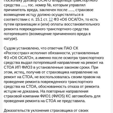
Поскольку договор ОСАГО владельца транспортного
средства ....., гос. номер №, которым управлял
причинитель вреда, заключен после ....., страховое
возмещение истцу должно осуществляться в
соответствии с п. 15.1 ст.
12
ФЗ «Об ОСАГО», то есть
путем организации и (или) оплаты восстановительного
ремонта поврежденного транспортного средства
потерпевшего (возмещение причиненного вреда в
натуре).
Судом установлено, что ответчик ПАО СК
«Росгосстрах» исполнил обязанности, установленные
ФЗ «Об ОСАГО», а именно после осмотра транспортного
средства выдал потерпевшей направление на ремонт на
СТОА ИП ФИО3 в установленные законом сроки. При
этом, истец, получив от страховщика направление на
ремонт на СТОА, не воспользовалась своим правом на
проведение ремонта поврежденного транспортного
средства на СТОА, обоснованность отказа от ремонта
истцом не доказана. На повторные направления
страховой компании ФИО1 (ФИО5) КС автомобиль для
проведения ремонта на СТОА не представила.
Доказательств уклонения страховщика от своих