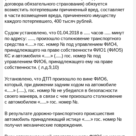
договора обязательного страхования) обязуется
возместить потерпевшим причиненный вред, составляет
в части возмещения вреда, причиненного имуществу
каждого потерпевшего, 400 тысяч рублей.
Судом установлено, что 01.04.2018 в ..... часов ..... минут
по адресу: ....., произошло столкновение транспортного
средства «.....» гос. номер № под управлением ФИО4,
принадлежащего на праве собственности ФИО1 (ФИО5)
КС и автомобиля «.....» (.....) гос. номер № под
управлением ФИО6, принадлежащего ему на праве
собственности. ( л.д.9,10)
Установлено, что ДТП произошло по вине ФИО6,
который, при движении задним ходом на автомобиле
«.....» (.....), гос. номер № не убедился в безопасности
своего маневра, в связи с чем произошло столкновение
с автомобилем «.....» гос. номер №.
В результате дорожно-транспортного происшествия
автомобиль принадлежащий истице «.....» гос. номер №
получил механические повреждения.