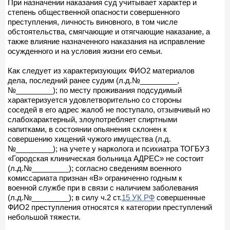
При назначении наказания суд учитывает характер и
степень общественной опасности совершенного
преступления, личность виновного, в том числе
обстоятельства, смягчающие и отягчающие наказание, а
также влияние назначенного наказания на исправление
осужденного и на условия жизни его семьи.
Как следует из характеризующих ФИО2 материалов
дела, последний ранее судим (л.д.№_________,
№_________); по месту проживания подсудимый
характеризуется удовлетворительно со стороны
соседей в его адрес жалоб не поступало, отзывчивый но
слабохарактерный, злоупотребляет спиртными
напитками, в состоянии опьянения склонен к
совершению хищений чужого имущества (л.д.
№_________); на учете у нарколога и психиатра ТОГБУЗ
«Городская клиническая больница АДРЕС» не состоит
(л.д.№_________); согласно сведениям военного
комиссариата признан «В» ограниченно годным к
военной службе при в связи с наличием заболевания
(л.д.№_________); в силу ч.2 ст.
15 УК РФ
совершенные
ФИО2 преступления относятся к категории преступлений
небольшой тяжести.