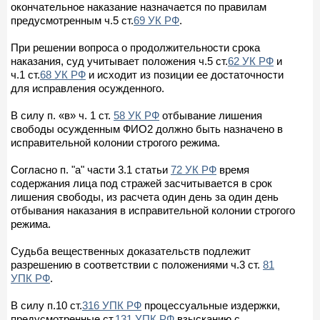
окончательное наказание назначается по правилам
предусмотренным ч.5 ст.
69 УК РФ
.
При решении вопроса о продолжительности срока
наказания, суд учитывает положения ч.5 ст.
62 УК РФ
и
ч.1 ст.
68 УК РФ
и исходит из позиции ее достаточности
для исправления осужденного.
В силу п. «в» ч. 1 ст.
58 УК РФ
отбывание лишения
свободы осужденным ФИО2 должно быть назначено в
исправительной колонии строгого режима.
Согласно п. "а" части 3.1 статьи
72 УК РФ
время
содержания лица под стражей засчитывается в срок
лишения свободы, из расчета один день за один день
отбывания наказания в исправительной колонии строгого
режима.
Судьба вещественных доказательств подлежит
разрешению в соответствии с положениями ч.3 ст.
81
УПК РФ
.
В силу п.10 ст.
316 УПК РФ
процессуальные издержки,
предусмотренные ст.
131 УПК РФ
взысканию с