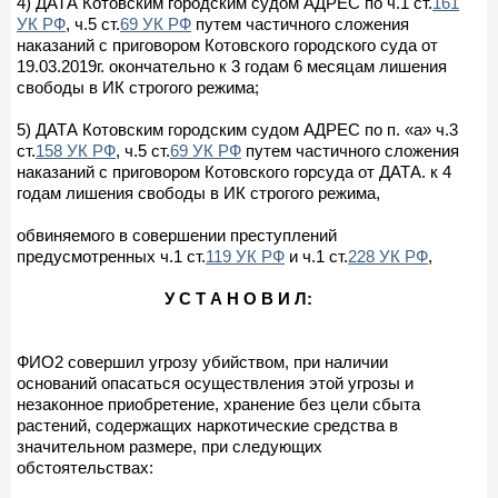
4) ДАТА Котовским городским судом АДРЕС по ч.1 ст.
161
УК РФ
, ч.5 ст.
69 УК РФ
путем частичного сложения
наказаний с приговором Котовского городского суда от
19.03.2019г. окончательно к 3 годам 6 месяцам лишения
свободы в ИК строгого режима;
5) ДАТА Котовским городским судом АДРЕС по п. «а» ч.3
ст.
158 УК РФ
, ч.5 ст.
69 УК РФ
путем частичного сложения
наказаний с приговором Котовского горсуда от ДАТА. к 4
годам лишения свободы в ИК строгого режима,
обвиняемого в совершении преступлений
предусмотренных ч.1 ст.
119 УК РФ
и ч.1 ст.
228 УК РФ
,
У С Т А Н О В И Л:
ФИО2 совершил угрозу убийством, при наличии
оснований опасаться осуществления этой угрозы и
незаконное приобретение, хранение без цели сбыта
растений, содержащих наркотические средства в
значительном размере, при следующих
обстоятельствах: