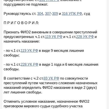
подсудимого не подлежат.
Руководствуясь ст.
304
,
307
-
309
и
316 УПК РФ
, суд
П Р И Г О В О Р И Л:
Признать ФИО2 виновным в совершении преступлений
предусмотренных ч.1 ст.
119 УК РФ
и ч.1 ст.
228 УК РФ
и
назначить наказание:
- по ч.1 ст.
119 УК РФ
в виде 9 месяцев лишения
свободы;
- по ч.1 ст.
228 УК РФ
в виде 1 года и 6 месяцев лишения
свободы.
В соответствии с ч.2 ст.
69 УК РФ
по совокупности
преступлений путем частичного сложения назначенных
наказаний определить ФИО2 наказание в виде 2 (двух)
лет лишения свободы.
Отменить условное наказание, назначенное ФИО2
приговором мирового судьи судебного участка