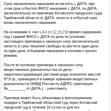
Срок назначенного наказания исчислять с ДАТА, при
этом срок отбытого ФИО2 наказания с ДАТА. по ДАТА.
(включительно) по приговору Котовского городского суда
Тамбовской области от ДАТА. зачесть в отбытый срок
вновь назначенного наказания.
На основании п. «а» ч.3.1 ст.
72 УК РФ
время содержания
под стражей ФИО2 с ДАТА по день вступления
настоящего приговора в законную силу (включительно)
зачесть в срок лишения свободы из расчета один день
за один день отбывания наказания в колонии строгого
режима.
После вступления приговора в законную силу,
вещественные доказательства по делу:
наркотикосодержащее растение рода «конопля» массой
97,6 гр., хранящееся в камере хранения вещественных
доказательств ОМВД России по АДРЕС (квитанция
№_________ от ДАТА.), - уничтожить.
Приговор может быть обжалован в апелляционном
порядке в Тамбовский областной суд через Котовский
городской суд в течение 10 суток со дня его