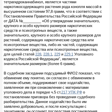
тетрагидроканнабинол, является частями
наркотикосодержащего растения рода конопля массой в
высушенном состоянии 97,8 грамм, что в соответствии с
Постановлением Правительства Российской Федерации
от ДАТА №_________ «Об утверждении значительного,
крупного и особо крупного размеров наркотических
средств и психотропных веществ, а также
значительного, крупного и особо крупного размеров для
растений, содержащих наркотические средства или
психотропные вещества, либо их частей, содержащих
наркотические средства или психотропные вещества,
для целей статей
228
,
228.1
,
229
и
229.1
Уголовного
кодекса Российской Федерации", является
значительным размером (более 6 грамм).
В судебном заседании подсудимый ФИО2 показал, что
обвинение ему понятно, он согласен с обвинением в
полном объеме, поддерживает свое ходатайство,
заявленное им при ознакомлении с материалами
уголовного дела в порядке ч.5 ст.
217 УПК РФ
о
постановлении приговора без проведения судебного
разбирательства. Данное ходатайство было им
заявлено добровольно, и после консультации с
защитником, он осознает последствия постановления