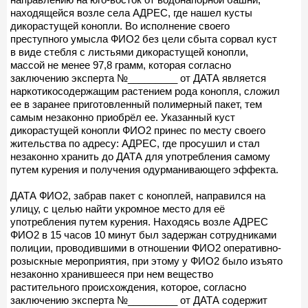
находящейся возле села АДРЕС, где нашел кусты
дикорастущей конопли. Во исполнение своего
преступного умысла ФИО2 без цели сбыта сорвал куст
в виде стебля с листьями дикорастущей конопли,
массой не менее 97,8 грамм, которая согласно
заключению эксперта №_________ от ДАТА является
наркотикосодержащим растением рода конопля, сложил
ее в заранее приготовленный полимерный пакет, тем
самым незаконно приобрёл ее. Указанный куст
дикорастущей конопли ФИО2 принес по месту своего
жительства по адресу: АДРЕС, где просушил и стал
незаконно хранить до ДАТА для употребления самому
путем курения и получения одурманивающего эффекта.
ДАТА ФИО2, забрав пакет с коноплей, направился на
улицу, с целью найти укромное место для её
употребления путем курения. Находясь возле АДРЕС
ФИО2 в 15 часов 10 минут был задержан сотрудниками
полиции, проводившими в отношении ФИО2 оперативно-
розыскные мероприятия, при этому у ФИО2 было изъято
незаконно хранившееся при нем вещество
растительного происхождения, которое, согласно
заключению эксперта №_________ от ДАТА содержит