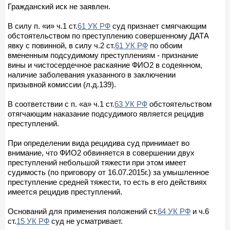
Гражданский иск не заявлен.
В силу п. «и» ч.1 ст.
61 УК РФ
суд признает смягчающим
обстоятельством по преступлению совершенному ДАТА
явку с повинной, в силу ч.2 ст.
61 УК РФ
по обоим
вмененным подсудимому преступлениям - признание
вины и чистосердечное раскаяние ФИО2 в содеянном,
наличие заболевания указанного в заключении
призывной комиссии (л.д.139).
В соответствии с п. «а» ч.1 ст.
63 УК РФ
обстоятельством
отягчающим наказание подсудимого является рецидив
преступлений.
При определении вида рецидива суд принимает во
внимание, что ФИО2 обвиняется в совершении двух
преступлений небольшой тяжести при этом имеет
судимость (по приговору от 16.07.2015г.) за умышленное
преступление средней тяжести, то есть в его действиях
имеется рецидив преступлений.
Оснований для применения положений ст.
64 УК РФ
и ч.6
ст.
15 УК РФ
суд не усматривает.