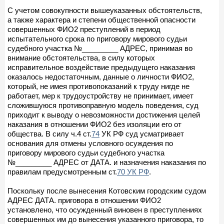
С учетом совокупности вышеуказанных обстоятельств,
а также характера и степени общественной опасности
совершенных ФИО2 преступлений в период
испытательного срока по приговору мирового судьи
судебного участка №_________ АДРЕС, принимая во
внимание обстоятельства, в силу которых
исправительное воздействие предыдущего наказания
оказалось недостаточным, данные о личности ФИО2,
который, не имея противопоказаний к труду нигде не
работает, мер к трудоустройству не принимает, имеет
сложившуюся противоправную модель поведения, суд
приходит к выводу о невозможности достижения целей
наказания в отношении ФИО2 без изоляции его от
общества. В силу ч.4 ст.
74
УК РФ суд усматривает
основания для отмены условного осуждения по
приговору мирового судьи судебного участка
№_________ АДРЕС от ДАТА. и назначения наказания по
правилам предусмотренным ст.
70 УК РФ
.
Поскольку после вынесения Котовским городским судом
АДРЕС ДАТА. приговора в отношении ФИО2
установлено, что осужденный виновен в преступлениях
совершенных им до вынесения указанного приговора, то