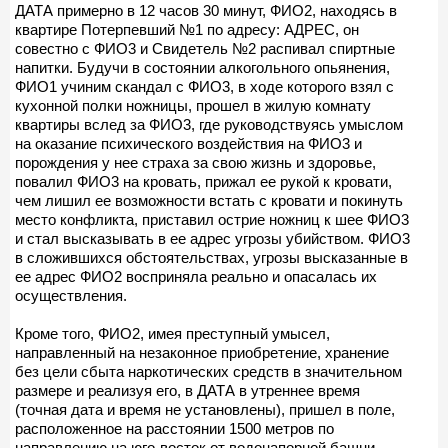
ДАТА примерно в 12 часов 30 минут, ФИО2, находясь в
квартире Потерпевший №1 по адресу: АДРЕС, он
совестно с ФИО3 и Свидетель №2 распивал спиртные
напитки. Будучи в состоянии алкогольного опьянения,
ФИО1 учиним скандал с ФИО3, в ходе которого взял с
кухонной полки ножницы, прошел в жилую комнату
квартиры вслед за ФИО3, где руководствуясь умыслом
на оказание психического воздействия на ФИО3 и
порождения у нее страха за свою жизнь и здоровье,
повалил ФИО3 на кровать, прижал ее рукой к кровати,
чем лишил ее возможности встать с кровати и покинуть
место конфликта, приставил острие ножниц к шее ФИО3
и стал высказывать в ее адрес угрозы убийством. ФИО3
в сложившихся обстоятельствах, угрозы высказанные в
ее адрес ФИО2 восприняла реально и опасалась их
осуществления.
Кроме того, ФИО2, имея преступный умысел,
направленный на незаконное приобретение, хранение
без цели сбыта наркотических средств в значительном
размере и реализуя его, в ДАТА в утреннее время
(точная дата и время не установлены), пришел в поле,
расположенное на расстоянии 1500 метров по
направлению на юго-восток от водонапорной башни,