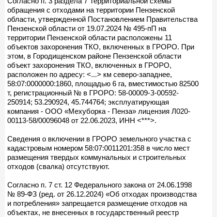
Согласно п. 3 раздела 7 Территориальной схемы
обращения с отходами на территории Пензенской
области, утвержденной Постановлением Правительства
Пензенской области от 19.07.2024 № 495-пП на
территории Пензенской области расположены 11
объектов захоронения ТКО, включенных в ГРОРО. При
этом, в Городищенском районе Пензенской области
объект захоронения ТКО, включенных в ГРОРО,
расположен по адресу: <...> км северо-западнее,
58:07:0000000:1860, площадью 6 га, вместимостью 82500
т, регистрационный № в ГРОРО: 58-00009-З-00592-
250914; 53.290924, 45.744764; эксплуатирующая
компания - ООО «Мехуборка - Пенза» лицензия Л020-
00113-58/00096048 от 22.06.2023, ИНН <***>.
Сведения о включении в ГРОРО земельного участка с
кадастровым номером 58:07:0011201:358 в число мест
размещения твердых коммунальных и строительных
отходов (свалка) отсутствуют.
Согласно п. 7 ст. 12 Федерального закона от 24.06.1998
№ 89-ФЗ (ред. от 26.12.2024) «Об отходах производства
и потребления» запрещается размещение отходов на
объектах, не внесенных в государственный реестр