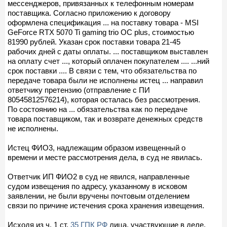
мессенджеров, привязанных к телефонным номерам
поставщика. Согласно приложению к договору
оформлена спецификация ... на поставку товара - MSI
GeForce RTX 5070 Ti gaming trio OC plus, стоимостью
81990 рублей. Указан срок поставки товара 21-45
рабочих дней с даты оплаты. ... поставщиком выставлен
на оплату счет ..., который оплачен покупателем .... ...ний
срок поставки .... В связи с тем, что обязательства по
передаче товара были не исполнены истец ... направил
ответчику претензию (отправление с ПИ
80545812576214), которая осталась без рассмотрения.
По состоянию на ... обязательства как по передаче
товара поставщиком, так и возврате денежных средств
не исполнены.
Истец ФИО3, надлежащим образом извещенный о
времени и месте рассмотрения дела, в суд не явилась.
Ответчик ИП ФИО2 в суд не явился, направленные
судом извещения по адресу, указанному в исковом
заявлении, не были вручены почтовым отделением
связи по причине истечения срока хранения извещения.
Исходя из ч. 1 ст.
35 ГПК РФ
лица, участвующие в деле,