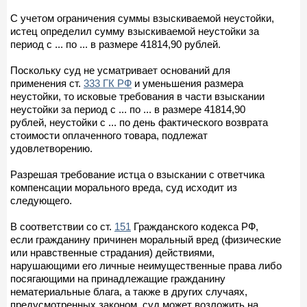
С учетом ограничения суммы взыскиваемой неустойки,
истец определил сумму взыскиваемой неустойки за
период с ... по ... в размере 41814,90 рублей.
Поскольку суд не усматривает оснований для
применения ст.
333 ГК РФ
и уменьшения размера
неустойки, то исковые требования в части взыскании
неустойки за период с ... по ... в размере 41814,90
рублей, неустойки с ... по день фактического возврата
стоимости оплаченного товара, подлежат
удовлетворению.
Разрешая требование истца о взыскании с ответчика
компенсации морального вреда, суд исходит из
следующего.
В соответствии со ст.
151
Гражданского кодекса РФ,
если гражданину причинен моральный вред (физические
или нравственные страдания) действиями,
нарушающими его личные неимущественные права либо
посягающими на принадлежащие гражданину
нематериальные блага, а также в других случаях,
предусмотренных законом, суд может возложить на