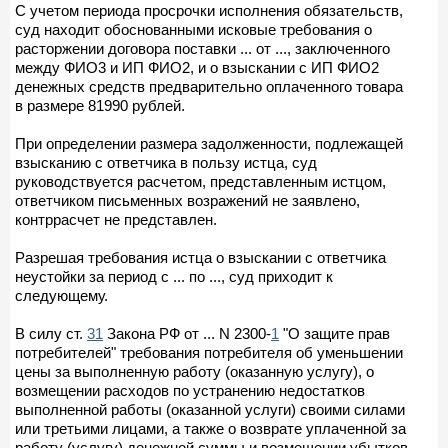
С учетом периода просрочки исполнения обязательств,
суд находит обоснованными исковые требования о
расторжении договора поставки ... от ..., заключенного
между ФИО3 и ИП ФИО2, и о взыскании с ИП ФИО2
денежных средств предварительно оплаченного товара
в размере 81990 рублей.
При определении размера задолженности, подлежащей
взысканию с ответчика в пользу истца, суд
руководствуется расчетом, представленным истцом,
ответчиком письменных возражений не заявлено,
контррасчет не представлен.
Разрешая требования истца о взыскании с ответчика
неустойки за период с ... по ..., суд приходит к
следующему.
В силу ст.
31
Закона РФ от ... N 2300-
1
"О защите прав
потребителей" требования потребителя об уменьшении
цены за выполненную работу (оказанную услугу), о
возмещении расходов по устранению недостатков
выполненной работы (оказанной услуги) своими силами
или третьими лицами, а также о возврате уплаченной за
работу (услугу) денежной суммы и возмещении убытков,