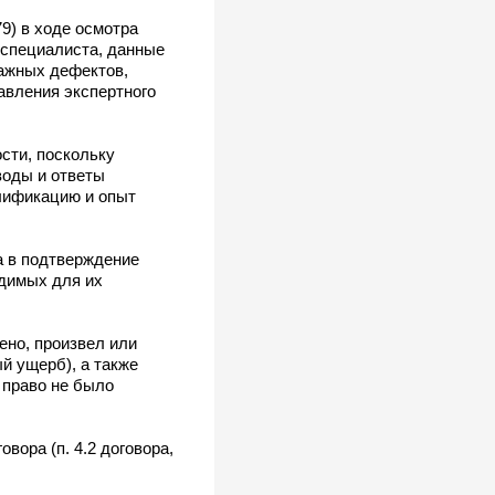
9) в ходе осмотра
 специалиста, данные
ажных дефектов,
авления экспертного
сти, поскольку
воды и ответы
лификацию и опыт
а в подтверждение
одимых для их
ено, произвел или
й ущерб), а также
 право не было
вора (п. 4.2 договора,