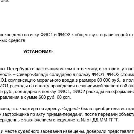
таве:
нское дело по иску ФИО1 и ФИО2 к обществу с ограниченной о
ных средств
УСТАНОВИЛ:
-Петербурга с настоящим иском к ответчику, в котором, уточни
имость – Северо-Запад» солидарно в пользу ФИО1, ФИО2 стоим
 ФИО1 компенсацию морального вреда в размере 80 000 руб., в 
 ФИО1 расходы на оплату проведения независимой экспертной оц
705 руб., солидарно в пользу ФИО1, ФИО2 расходы на оформлен
равления в сумме 600 руб. 68 коп.
ано, что квартира по адресу: <адрес> была приобретена истцам
 застройщика по акту приема-передачи, после передачи объект
вержденные заключением специалиста № от ДД.ММ.ГГГГ.
и и месте судебного заседания извещены, доверили представля