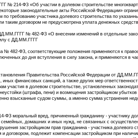
ГГГГ № 214-ФЗ «Об участии в долевом строительстве многоквар
некоторые законодательные акты Российской Федерации» ограни
 по требованию участника долевого строительства по указанн
сли таким договором не предусмотрена уплата денежных средст
т ДД.ММ.ГГГГ № 482-ФЗ «О внесении изменений в отдельные зак
илу с ДД.ММ.ГГГГ
кона № 482-ФЗ, соответствующие положения применяются к прав
люченных до дня вступления в силу закона, и применяются в ча
 Постановления Правительства Российской Федерации от ДД.ММ.
, иных финансовых санкций, а также других мер ответственност
ам участия в долевом строительстве, установленных законода
неустойки (штрафа, пени) и возмещения застройщиком убытков
енно взысканные судом суммы, а именно сумма устранения нед
214-ФЗ моральный вред, причиненный гражданину - участнику до
 семейных, домашних и иных нужд, не связанных с осуществле
рушения застройщиком прав гражданина - участника долевого с
и договором, подлежит компенсации застройщиком при наличии