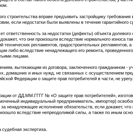
ром.
евого строительства вправе предъявить застройщику требования
овии, если недостатки были выявлены в течение гарантийного с
есет ответственность за недостатки (дефекты) объекта долевого
 докажет, что они произошли вследствие нормального износа та
ий технических регламентов, градостроительных регламентов, а
ации либо вследствие ненадлежащего его ремонта, проведенног
тьими лицами.
ошениям, вытекающим из договора, заключенного гражданином - 
ых, домашних и иных нужд, не связанных с осуществлением пр
ийской Федерации о защите прав потребителей в части, не уре
дерации от ДД.ММ.ГГГГ № «О защите прав потребителей», изгото
омоченный индивидуальный предприниматель, импортер) освобо
 за ненадлежащее исполнение обязательств, если докажет, что
изошло вследствие непреодолимой силы, а также по иным осно
 судебная экспертиза.