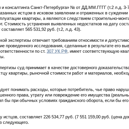
 консалтинга Санкт-Петербурга» № от ДД.ММ.ГГГГ (т.2 л.д. 3-7
казанных истцом в исковом заявлении и отраженных в суждении
плуатации квартиры, а являются следствием строительно-монт
т. Стоимость устранения выявленных недостатков на дату сост
ставляет 565 531,92 руб. (т.2, л.д. 43).
кой экспертизы отвечает требованиям относимости и допустимо
ие проведенного исследования, сделанные в результате его вы
ответственности по ст.
307 УК РФ
, имеет соответствующую ква
ты.
пертизы суд принимает в качестве достоверного доказательств
цу квартиры, рыночной стоимости работ и материалов, необх
дует понимать расходы, которые потребитель, чье право наруш
енного права, утрату или повреждение его имущества (реальны
л бы при обычных условиях гражданского оборота, если бы его
стцов, составляет 226 534,77 руб. (7 551 159,00 руб. (цена дого
из следующего.