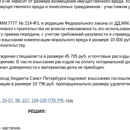
 и не зависит от размера возмещения имущественного вреда. 
мущественного вреда и понесенных гражданином - участником 
ДД.ММ.ГГГГ № 214-ФЗ, в редакции Федерального закона от ДД.ММ
левого строительства не влекли невозможность его использова
ту приема-передачи, с учетом требований разумности и справед
зыскании компенсации морального вреда в размере 10 000 руб.
язательству.
дения специалиста в размере 45 705 руб. и почтовые расходы в
рению. В части взыскания расходов на оплату нотариальной до
гинал доверенности к материалам дела не приобщен.
доход бюджета Санкт-Петербурга подлежит взысканию госпошлина
ации в размере 10 796 руб. пропорционально размеру удовлет
,
55
-
57
,
98
,
167
,
194
-
199 ГПК РФ
, суд
РЕШИЛ:
 частично.