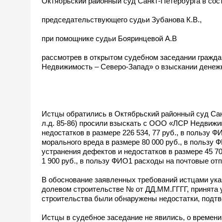
Октябрьский районный суд Санкт-Петербурга в сос
председательствующего судьи Зубанова К.В.,
при помощнике судьи Бояринцевой А.В
рассмотрев в открытом судебном заседании гражда
Недвижимость – Северо-Запад» о взыскании денеж
Истцы обратились в Октябрьский районный суд Санкт
л.д. 85-86) просили взыскать с ООО «ЛСР Недвиж
недостатков в размере 226 534, 77 руб., в пользу
морального вреда в размере 80 000 руб., в пользу
устранения дефектов и недостатков в размере 45 
1 900 руб., в пользу ФИО1 расходы на почтовые отп
В обоснование заявленных требований истцами указ
долевом строительстве № от ДД.ММ.ГГГГ, принята у
строительства были обнаружены недостатки, подт
Истцы в судебное заседание не явились, о времен