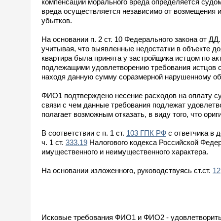
компенсации морального вреда определяется судом
вреда осуществляется независимо от возмещения и
убытков.
На основании п. 2 ст. 10 Федерального закона от 
учитывая, что выявленные недостатки в объекте до
квартира была принята у застройщика истцом по ак
подлежащими удовлетворению требования истцов о в
находя данную сумму соразмерной нарушенному об
ФИО1 подтверждено несение расходов на оплату суж
связи с чем данные требования подлежат удовлетво
полагает возможным отказать, в виду того, что ори
В соответствии с п. 1 ст.
103 ГПК РФ
с ответчика в 
ч. 1 ст.
333.19
Налогового кодекса Российской Федер
имущественного и неимущественного характера.
На основании изложенного, руководствуясь ст.ст.
12
Исковые требования ФИО1 и ФИО2 - удовлетворить