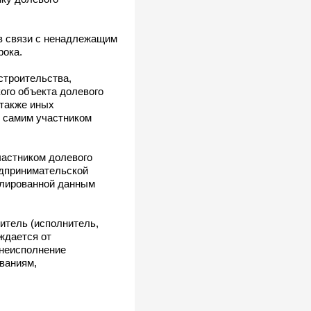
 в связи с ненадлежащим
рока.
 строительства,
кого объекта долевого
 также иных
о самим участником
участником долевого
едпринимательской
гулированной данным
витель (исполнитель,
ждается от
 неисполнение
ваниям,