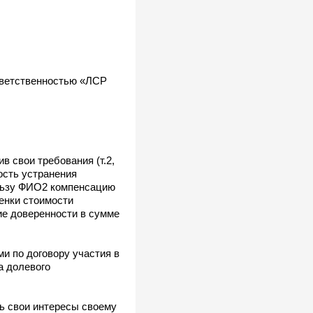
тветственностью «ЛСР
в свои требования (т.2,
ость устранения
пользу ФИО2 компенсацию
енки стоимости
ие доверенности в сумме
и по договору участия в
а долевого
ть свои интересы своему