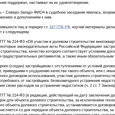
ия поддержал, настаивал на их удовлетворении.
– Северо-Запад» ФИО4 в судебное заседание явилась, возраж
жениях и дополнениям к ним.
вившихся лиц в порядке ст.
167 ГПК РФ
, изучив материалы дела
т к следующему.
.ГГГГ № 214-ФЗ «Об участии в долевом строительстве многоква
некоторые законодательные акты Российской Федерации» застр
 строительства, качество которого соответствует условиям дог
 и градостроительных регламентов, а также иным обязательным
роен (создан) застройщиком с отступлениями от условий догово
, приведшими к ухудшению качества такого объекта, или с ины
ого договором использования, участник долевого строительств
отребовать от застройщика: безвозмездного устранения недоста
 своих расходов на устранение недостатков (ч. 2 ст. 7 Закона)
ГГГ № 214-ФЗ (в редакции, действующей на дату заключения до
рок для объекта долевого строительства, за исключением техно
ого объекта долевого строительства, устанавливается договоро
счисляется со дня передачи объекта долевого строительства, з
ящего в состав такого объекта долевого строительства, участн