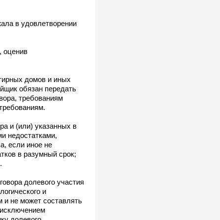
ала в удовлетворении
, оценив
ртирных домов и иных
ойщик обязан передать
овора, требованиям
 требованиям.
ра и (или) указанных в
ми недостатками,
а, если иное не
тков в разумный срок;
.
говора долевого участия
логического и
м и не может составлять
а исключением
ику долевого