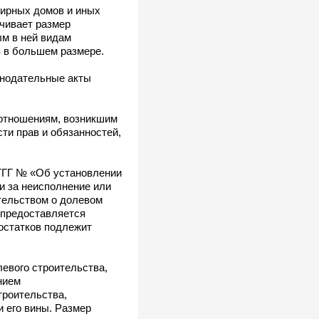
тирных домов и иных
чивает размер
ым в ней видам
в в большем размере.
онодательные акты
оотношениям, возникшим
сти прав и обязанностей,
ГГГГ № «Об установлении
и за неисполнение или
тельством о долевом
 предоставляется
остатков подлежит
левого строительства,
нием
троительства,
 его вины. Размер