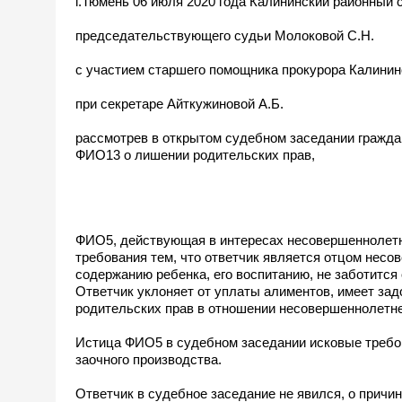
г.Тюмень 06 июля 2020 года Калининский районный с
председательствующего судьи Молоковой С.Н.
с участием старшего помощника прокурора Калини
при секретаре Айткужиновой А.Б.
рассмотрев в открытом судебном заседании гражда
ФИО13 о лишении родительских прав,
ФИО5, действующая в интересах несовершеннолетн
требования тем, что ответчик является отцом нес
содержанию ребенка, его воспитанию, не заботится
Ответчик уклоняет от уплаты алиментов, имеет зад
родительских прав в отношении несовершеннолетн
Истица ФИО5 в судебном заседании исковые требов
заочного производства.
Ответчик в судебное заседание не явился, о причи