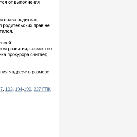
ются от выполнения
м права родителя,
я родительских прав не
тался.
своей
ном развитии, совместно
ка прокурора считает,
ания <адрес> в размере
67
,
103
,
194
-
199
,
237 ГПК