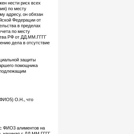
жен нести риск всех
ия) по месту
му адресу, он обязан
сийской Федерации от
ельства в пределах
учета по месту
тва РФ от ДД.ММ.ГГГГ
ению дела в отсутствие
оциальной защиты
аршего помощника
и подлежащим
ФИО5) О.Н., что
 с ФИО3 алиментов на
а, начиная с ДД.ММ.ГГГГ