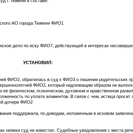
уд г. Тюмени в составе:
нского АО города Тюмени ФИО1
нское дело по иску ФИО7, действующей в интересах несоверш
УСТАНОВИЛ:
ей ФИО2, обратилась в суд к ФИО3 о лишении родительских пр
овершеннолетней ФИО2, который надлежащим образом не выполн
 о ее физическом, психическом, духовном и нравственном развит
олженность по уплате алиментов. В связи с чем, истица просит
ей дочери ФИО2
ания поддержала, по доводам, изложенным в исковом заявлени
нах неявки суд не известил. Судебные уведомления с места ре