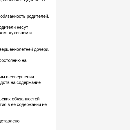
 обязанность родителей.
Родители несут
ком, духовном и
овершеннолетней дочери.
 состоянию на
ым в совершении
едств на содержание
ьских обязанностей,
стия в её содержании не
дставлено.