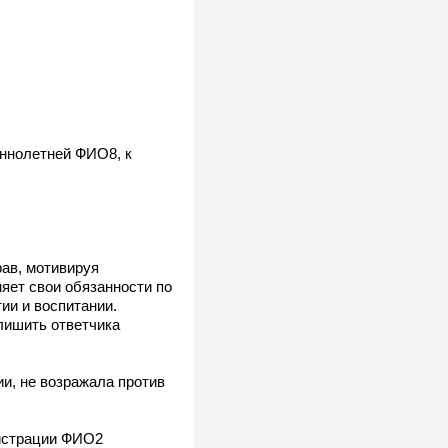
еннолетней ФИО8, к
ав, мотивируя
яет свои обязанности по
ии и воспитании.
 лишить ответчика
и, не возражала против
гистрации ФИО2