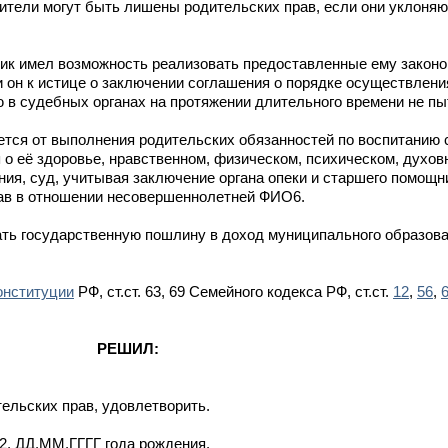
одители могут быть лишены родительских прав, если они уклоня
чик имел возможность реализовать предоставленные ему законо
 он к истице о заключении соглашения о порядке осуществлени
 в судебных органах на протяжении длительного времени не пы
ется от выполнения родительских обязанностей по воспитанию 
 о её здоровье, нравственном, физическом, психическом, духов
ния, суд, учитывая заключение органа опеки и старшего помощни
рав в отношении несовершеннолетней ФИО6.
кать государственную пошлину в доход муниципального образов
онституции
РФ, ст.ст. 63, 69 Семейного кодекса РФ, ст.ст.
12
,
56
,
РЕШИЛ:
ельских прав, удовлетворить.
, ДД.ММ.ГГГГ года рождения.