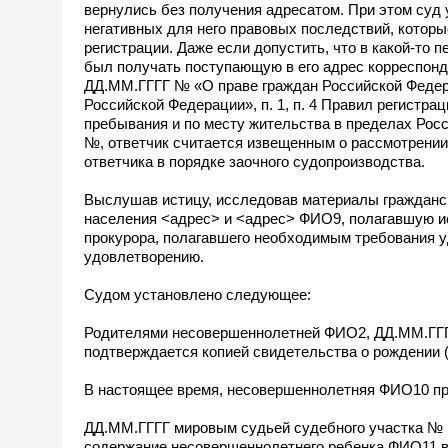
вернулись без получения адресатом. При этом суд у
негативных для него правовых последствий, которые
регистрации. Даже если допустить, что в какой-то 
был получать поступающую в его адрес корреспонде
ДД.ММ.ГГГГ № «О праве граждан Российской Федер
Российской Федерации», п. 1, п. 4 Правил регистра
пребывания и по месту жительства в пределах Ро
№, ответчик считается извещенным о рассмотрении
ответчика в порядке заочного судопроизводства.
Выслушав истицу, исследовав материалы гражданс
населения <адрес> и <адрес> ФИО9, полагавшую и
прокурора, полагавшего необходимым требования 
удовлетворению.
Судом установлено следующее:
Родителями несовершеннолетней ФИО2, ДД.ММ.ГГГГ
подтверждается копией свидетельства о рождении (л
В настоящее время, несовершеннолетняя ФИО10 пр
ДД.ММ.ГГГГ мировым судьей судебного участка № 
содержание несовершеннолетнего ребенка ФИО11 в 