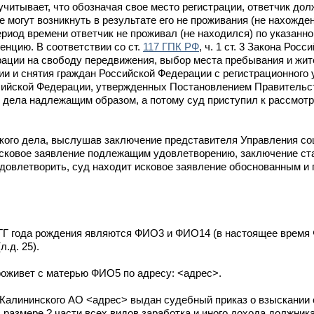
читывает, что обозначая свое место регистрации, ответчик дол
 могут возникнуть в результате его не проживания (не нахожден
период времени ответчик не проживал (не находился) по указанно
нцию. В соответствии со ст.
117 ГПК РФ
, ч. 1 ст. 3 Закона Рос
ации на свободу передвижения, выбор места пребывания и жит
ции и снятия граждан Российской Федерации с регистрационного 
ссийской Федерации, утвержденных Постановлением Правительс
 дела надлежащим образом, а потому суд приступил к рассмотр
кого дела, выслушав заключение представителя Управления с
сковое заявление подлежащим удовлетворению, заключение ст
удовлетворить, суд находит исковое заявление обоснованным 
 года рождения являются ФИО3 и ФИО14 (в настоящее время 
.д. 25).
оживет с матерью ФИО5 по адресу: <адрес>.
Калининского АО <адрес> выдан судебный приказ о взыскании
размере ? части всех видов заработка и иного дохода должник