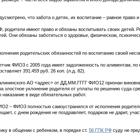
смотрено, что забота о детях, их воспитание – равное право и
 РФ, родители имеют право и обязаны воспитывать своих детей. 
тей. Они обязаны заботиться о здоровье, физическом, психичес
ыполнения родительских обязанностей по воспитанию своей нес
етчик ФИО3 с 2005 года имеет задолженность по алиментам, по
вляет 391.459 руб. 26 коп. (л.д. 82).
Калининского АО <адрес> от ДД.ММ.ГГГГ ФИО12 признан виновн
а злостное уклонение родителя от уплаты по решению суда ср
 наказание в виде обязательных работ.
ИО2 – ФИО3 полностью самоустранился от исполнения родител
ещает, с днем рождения не поздравляет, подарков не дарит, уча
чику в общении с ребенком, в порядке ст.
56 ГПК РФ
суду не пре