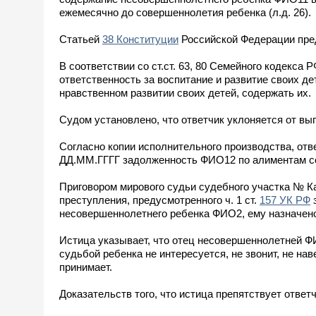
ежемесячно до совершеннолетия ребенка (л.д. 26).
Статьей
38 Конституции
Российской Федерации преду
В соответствии со ст.ст. 63, 80 Семейного кодекса
ответственность за воспитание и развитие своих де
нравственном развитии своих детей, содержать их.
Судом установлено, что ответчик уклоняется от в
Согласно копии исполнительного производства, отв
ДД.ММ.ГГГГ задолженность ФИО12 по алиментам соста
Приговором мирового судьи судебного участка № 
преступления, предусмотренного ч. 1 ст.
157 УК РФ
з
несовершеннолетнего ребенка ФИО2, ему назначено
Истица указывает, что отец несовершеннолетней Ф
судьбой ребенка не интересуется, не звонит, не нав
принимает.
Доказательств того, что истица препятствует ответ