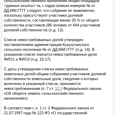
сельскохозяйственного назначения общей площадью
<данные изъяты> га, с кадастровым номером № от
ДД.ММ.ГГГГ следует, что собрание не правомочно,
поскольку присутствуют участники долевой
собственности, составляющие менее 20 % от общего
количества участников (86 человек от 644 участников
долевой собственности) (л.д. 13).
Список невостребованных долей утвержден
постановлением администрации Кукуштанского
сельского поселения № от ДД.ММ.ГГГГ (л.д. 14). В
указанном списке значатся невостребованные доли
ФИО1 и ФИО3 (л.д. 15-17).
С даты утверждения списка невостребованных
земельных долей общим собранием участников долевой
собственности земельные доли, сведения о которых
включены в указанный список, признаются
невостребованными (п. 7 ст.
12.1
Федерального закона
«Об обороте земель сельскохозяйственного
назначения»).
В соответствии с п. 1 ст. 2 Федерального закона от
21.07.1997 года № 122-ФЗ «О государственной