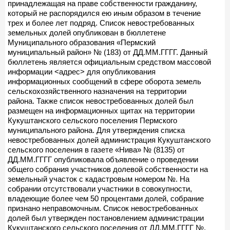
принадлежащая на праве собственности гражданину,
который не распорядился ею иным образом в течение
трех и более лет подряд. Список невостребованных
земельных долей опубликован в бюллетене
Муниципального образования «Пермский
муниципальный район» № (183) от ДД.ММ.ГГГГ. Данный
бюллетень является официальным средством массовой
информации <адрес> для опубликования
информационных сообщений в сфере оборота земель
сельскохозяйственного назначения на территории
района. Также список невостребованных долей был
размещен на информационных щитах на территории
Кукуштанского сельского поселения Пермского
муниципального района. Для утверждения списка
невостребованных долей администрация Кукуштанского
сельского поселения в газете «Нива» № (8135) от
ДД.ММ.ГГГГ опубликовала объявление о проведении
общего собрания участников долевой собственности на
земельный участок с кадастровым номером №. На
собрании отсутствовали участники в совокупности,
владеющие более чем 50 процентами долей, собрание
признано неправомочным. Список невостребованных
долей был утвержден постановлением администрации
Кукуштанского сельского поселения от ДД.ММ.ГГГГ №.