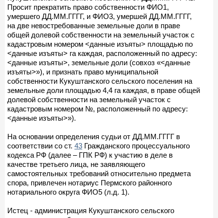
Просит прекратить право собственности ФИО1,
умершего ДД.ММ.ГГГГ, и ФИО3, умершей ДД.ММ.ГГГГ,
на две невостребованные земельные доли в праве
общей долевой собственности на земельный участок с
кадастровым номером <данные изъяты> площадью по
<данные изъяты> га каждая, расположенный по адресу:
<данные изъяты>, земельные доли (совхоз «<данные
изъяты>»), и признать право муниципальной
собственности Кукуштанского сельского поселения на
земельные доли площадью 4,4 га каждая, в праве общей
долевой собственности на земельный участок с
кадастровым номером №, расположенный по адресу:
<данные изъяты>»).
На основании определения судьи от ДД.ММ.ГГГГ в
соответствии со ст.
43
Гражданского процессуального
кодекса РФ (далее – ГПК РФ) к участию в деле в
качестве третьего лица, не заявляющего
самостоятельных требований относительно предмета
спора, привлечен нотариус Пермского районного
нотариального округа ФИО5 (л.д. 1).
Истец - администрация Кукуштанского сельского