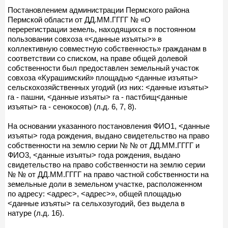
Постановлением администрации Пермского района
Пермской области от ДД.ММ.ГГГГ № «О
перерегистрации земель, находящихся в постоянном
пользовании совхоза «<данные изъяты>» в
коллективную совместную собственность» гражданам в
соответствии со списком, на праве общей долевой
собственности был предоставлен земельный участок
совхоза «Курашимский» площадью <данные изъяты>
сельскохозяйственных угодий (из них: <данные изъяты>
га - пашни, <данные изъяты> га - пастбищ<данные
изъяты> га - сенокосов) (л.д. 6, 7, 8).
На основании указанного постановления ФИО1, <данные
изъяты> года рождения, выдано свидетельство на право
собственности на землю серии № № от ДД.ММ.ГГГГ и
ФИО3, <данные изъяты> года рождения, выдано
свидетельство на право собственности на землю серии
№ № от ДД.ММ.ГГГГ на право частной собственности на
земельные доли в земельном участке, расположенном
по адресу: <адрес>, <адрес>», общей площадью
<данные изъяты> га сельхозугодий, без выдела в
натуре (л.д. 16).