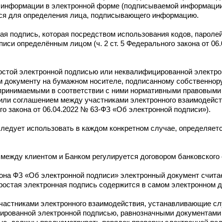
й информации в электронной форме (подписываемой информаци
тся для определения лица, подписывающего информацию.
ая подпись, которая посредством использования кодов, пароле
си определённым лицом (ч. 2 ст. 5 Федерального закона от 06
остой электронной подписью или неквалифицированной электро
 документу на бумажном носителе, подписанному собственнор
принимаемыми в соответствии с ними нормативными правовыми
или соглашением между участниками электронного взаимодейств
го закона от 06.04.2022 № 63-ФЗ «Об электронной подписи»).
следует использовать в каждом конкретном случае, определяет
 между клиентом и Банком регулируется договором банковского
она ФЗ «Об электронной подписи» электронный документ счит
простая электронная подпись содержится в самом электронном 
частниками электронного взаимодействия, устанавливающие сл
ированной электронной подписью, равнозначными документами