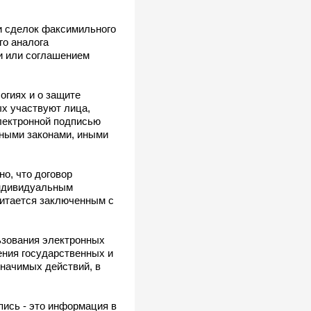
и сделок факсимильного
го аналога
и или соглашением
огиях и о защите
х участвуют лица,
лектронной подписью
ьными законами, иными
о, что договор
индивидуальным
считается заключенным с
ьзования электронных
ения государственных и
начимых действий, в
пись - это информация в