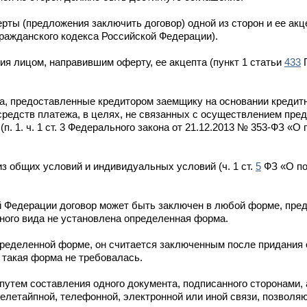
ты (предложения заключить договор) одной из сторон и ее акц
ражданского кодекса Российской Федерации).
я лицом, направившим оферту, ее акцепта (пункт 1 статьи
433
Г
а, предоставленные кредитором заемщику на основании кредитн
 средств платежа, в целях, не связанных с осуществлением пре
п. 1. ч. 1 ст. 3 Федерального закона от 21.12.2013 № 353-ФЗ «О
из общих условий и индивидуальных условий (ч. 1 ст.
5
ФЗ «О по
й Федерации договор может быть заключен в любой форме, пре
ного вида не установлена определенная форма.
пределенной форме, он считается заключенным после придания
 такая форма не требовалась.
утем составления одного документа, подписанного сторонами, 
телетайпной, телефонной, электронной или иной связи, позвол