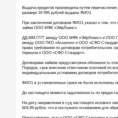
Выдача кредитов произведена путем перечисления 
размере 34 995 рублей выданы ФИО1
При заключении договоров ФИО1 указал о том, что 
займа ООО МФК «ЭйрЛоанс».
ДД.ММ.ГГГГ между ООО МФК «ЭйрЛоанс» и ООО ПКО
между ООО ПКО «Аскалон» и ООО «СФО Стандарт» з
права требования по договорам потребительских
перешли к ООО «СФО Стандарт».
Договорами займов предусмотрена обязанность отв
Порядок, срок внесения ответчиком платежей по во
индивидуальными условиями договоров потребител
ФИО1 в установленные сроки не были исполнены обя
До настоящего момента задолженность по предост
На дату направления в суд настоящего искового з
603,99 рубля, что и послужило основанием для обр
Представитель истца ООО «СФО Стандарт» в судеб