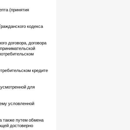
епта (принятия
ражданского кодекса
ого договора, договора
дпринимательской
 потребительском
требительском кредите
дусмотренной для
 ему условленной
а также путем обмена
яющей достоверно