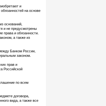
риобретают и
 обязанностей на основе
из оснований,
тя и не предусмотрены
е права и обязанности.
аконом, а также из
между Банком России,
еральным законом.
ких прав и
са Российской
глашение по всем
едмете договора,
ного вида, а также все