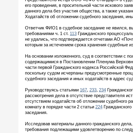
его проведения, в просительной части искового з
данного дела без участия общества, а также указан
Ходатайств об отложении судебного заседания, ин
Ответчик ФИО1 в судебное заседание не явился, в
требованиями ч. 1 ст.
113
Гражданского процессуаль
не удались, что подтверждается отчетами АО «Поч
которым за истечением срока хранения судебные и
На основании изложенного, суд в соответствии с п
содержащимися в Постановлении Пленума Верховног
части первой Гражданского кодекса Российской Фед
поскольку судом исчерпаны предусмотренные проце
судебного заседания и иных ходатайств в адрес суд
Руководствуясь статьями
167
,
233
,
234
Гражданског
рассмотрения дела в отсутствие представителя истц
отсутствием ходатайств об отложении судебного р
комнату в порядке части 2 статьи
224
Гражданского 
заседания.
Исследовав материалы данного гражданского дела, 
требования подлежащими удовлетворению по след