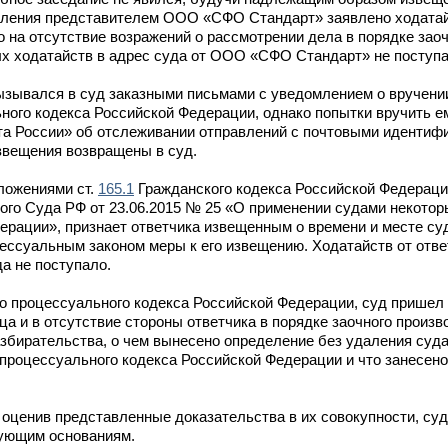
аявления представителем ООО «СФО Стандарт» заявлено ходата
о на отсутствие возражений о рассмотрении дела в порядке зао
ых ходатайств в адрес суда от ООО «СФО Стандарт» не поступа
ызывался в суд заказными письмами с уведомлением о вручении
ного кодекса Российской Федерации, однако попытки вручить 
та России» об отслеживании отправлений с почтовыми идентиф
звещения возвращены в суд.
оложениями ст.
165.1
Гражданского кодекса Российской Федераци
о Суда РФ от 23.06.2015 № 25 «О применении судами некотор
ерации», признает ответчика извещенным о времени и месте су
ссуальным законом меры к его извещению. Ходатайств от отве
а не поступало.
о процессуального кодекса Российской Федерации, суд пришел 
а и в отсутствие стороны ответчика в порядке заочного произво
азбирательства, о чем вынесено определение без удаления суд
процессуального кодекса Российской Федерации и что занесено
оценив представленные доказательства в их совокупности, суд
ующим основаниям.