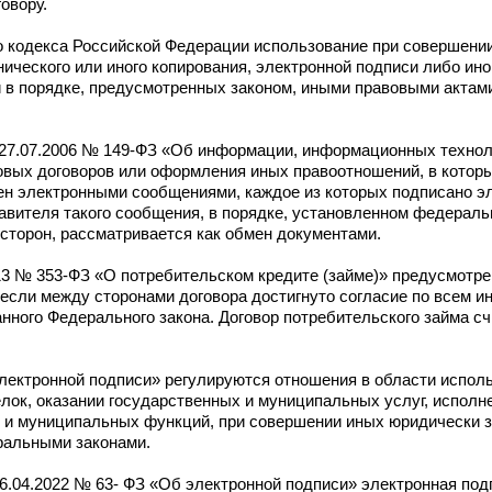
овору.
 кодекса Российской Федерации использование при совершени
ческого или иного копирования, электронной подписи либо ино
и в порядке, предусмотренных законом, иными правовыми актам
от 27.07.2006 № 149-ФЗ «Об информации, информационных технол
вых договоров или оформления иных правоотношений, в которы
 электронными сообщениями, каждое из которых подписано э
авителя такого сообщения, в порядке, установленном федерал
торон, рассматривается как обмен документами.
013 № 353-ФЗ «О потребительском кредите (займе)» предусмотрен
 если между сторонами договора достигнуто согласие по всем 
данного Федерального закона. Договор потребительского займа 
лектронной подписи» регулируются отношения в области испол
лок, оказании государственных и муниципальных услуг, исполн
 и муниципальных функций, при совершении иных юридически з
ральными законами.
т 06.04.2022 № 63- ФЗ «Об электронной подписи» электронная под