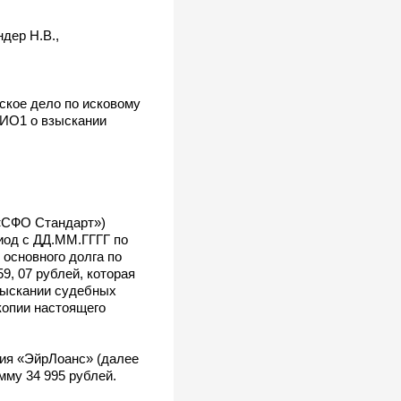
дер Н.В.,
ское дело по исковому
ФИО1 о взыскании
«СФО Стандарт»)
иод с ДД.ММ.ГГГГ по
 основного долга по
9, 07 рублей, которая
взыскании судебных
копии настоящего
ния «ЭйрЛоанс» (далее
му 34 995 рублей.