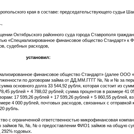
ропольского края в составе: председательствующего судьи Шан
.,
щении Октябрьского районного суда города Ставрополя граждан
стью «Специализированное финансовое общество Стандарт» к 
ов, судебных расходов,
установил:
циализированное финансовое общество Стандарт» (далее ООО 
олженности по договорам займа от ДД.ММ.ГГГГ №, № и № за пер
сумма основного долга 33 544,92 рубля, которая состоит из сумм
8,45 рублей + 4 788,02 рублей; сумма процентов в размере 41 05
рам: 17 599,26 рублей + 17 599,26 рублей + 5 860,55 рублей, 
мере 4 000 рублей, почтовых расходов, связанных с отправкой 
20 рубль.
ство с ограниченной ответственностью микрофинансовая компа
займов №, №, № о предоставлении ФИО1 займов на общую сум
д 292% годовых.