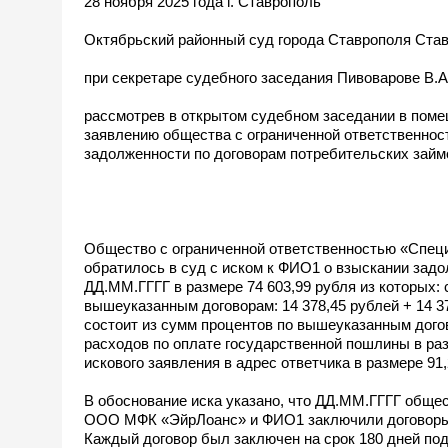
28 ноября 2025 года г. Ставрополь
Октябрьский районный суд города Ставрополя Став
при секретаре судебного заседания Пивоварове В.А
рассмотрев в открытом судебном заседании в поме
заявлению общества с ограниченной ответственно
задолженности по договорам потребительских займ
Общество с ограниченной ответственностью «Спе
обратилось в суд с иском к ФИО1 о взыскании зад
ДД.ММ.ГГГГ в размере 74 603,99 рубля из которых: 
вышеуказанным договорам: 14 378,45 рублей + 14 37
состоит из сумм процентов по вышеуказанным догово
расходов по оплате государственной пошлины в раз
искового заявления в адрес ответчика в размере 91,
В обоснование иска указано, что ДД.ММ.ГГГГ обще
ООО МФК «ЭйрЛоанс» и ФИО1 заключили договоры 
Каждый договор был заключен на срок 180 дней по