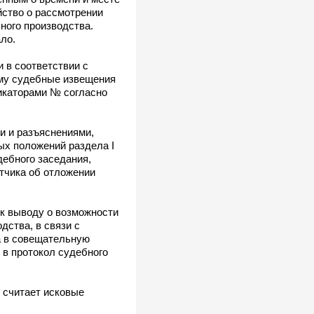
йство о рассмотрении
чного производства.
ло.
 в соответствии с
ему судебные извещения
икаторами № согласно
и и разъяснениями,
ых положений раздела I
дебного заседания,
тчика об отложении
к выводу о возможности
дства, в связи с
а в совещательную
 в протокол судебного
 считает исковые