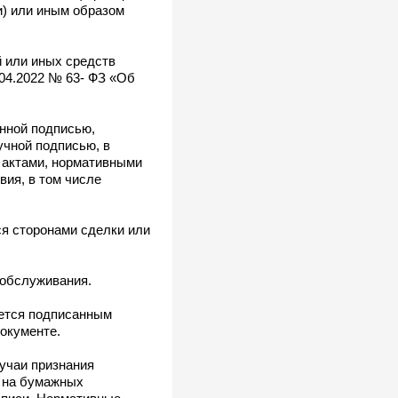
и) или иным образом
й или иных средств
.04.2022 № 63- ФЗ «Об
нной подписью,
учной подписью, в
 актами, нормативными
ия, в том числе
ся сторонами сделки или
 обслуживания.
ается подписанным
документе.
учаи признания
 на бумажных