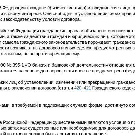
й Федерации граждане (физические лица) и юридические лица п
и в своем интересе. Они свободны в установлении своих прав и
х законодательству условий договора.
ийской Федерации гражданские права и обязанности возникают 
, а также из действий граждан и юридических лиц, которые хо
 и смысла гражданского законодательства порождают граждански
ости возникают из договоров и иных сделок, предусмотренных з
х законом, но не противоречащих ему.
1990 № 395-1 «О банках и банковской деятельности» отношения 
вляются на основе договоров, если иное не предусмотрено фед
ких лиц об установлении, изменении или прекращении гражданс
дны в заключении договора (статьи
420
,
421
Гражданского кодек
нами, в требуемой в подлежащих случаях форме, достигнуто со
а Российской Федерации существенными являются условия о пр
вых актах как существенные или необходимые для договоров дан
ной из сторон должно быть достигнуто соглашение.