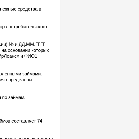
енежные средства в
ора потребительского
сии) № и ДД.ММ.ГГГГ
 на основании которых
йрЛоанс» и ФИО1
авленными займами.
вия определены
 по займам.
ймов составляет 74
нным о времени и месте