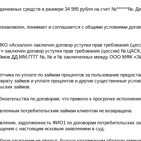
денежных средств в размере 34 995 рубля на счет №******№. Д
ознакомлен, понимает и соглашается с общими условиями догов
 «Аскалон» заключен договор уступки прав требования (цес
аключен договор уступки прав требования (цессии) № ЦАСК,
 займов ДД.ММ.ГГГГ №, № и № заключенных между ООО МФК «Э
етчика по уплате по займам процентов за пользование предост
зврату займов и уплате процентов и другие существенные усло
ьских займов.
зательства по договорам, что привело к просрочке исполнения
авленным потребительским займам клиентом не возвращена.
аявления, задолженность ФИО1 по договорам потребительских за
ащения с настоящим исковым заявлением в суд.
ное заседание не явился, будучи надлежащим образом извеще