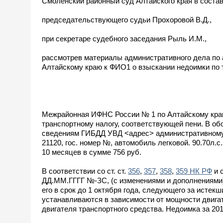
Смоленский районный суд Алтайского края в состав
председательствующего судьи Прохоровой В.Д.,
при секретаре судебного заседания Рыль И.М.,
рассмотрев материалы административного дела по
Алтайскому краю к ФИО1 о взыскании недоимки по 
Межрайонная ИФНС России № 1 по Алтайскому краю
транспортному налогу, соответствующей пени. В об
сведениям ГИБДД УВД <адрес> административному 
21120, гос. номер №, автомобиль легковой. 90.70л.с. 
10 месяцев в сумме 756 руб.
В соответствии со ст. ст.
356
,
357
,
358
,
359 НК РФ
и с
ДД.ММ.ГГГГ №-ЗС, (с изменениями и дополнениями)
его в срок до 1 октября года, следующего за истек
устанавливаются в зависимости от мощности двигат
двигателя транспортного средства. Недоимка за 201