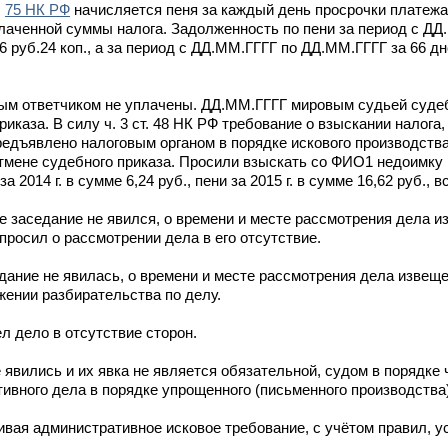
.
75 НК РФ
начисляется пеня за каждый день просрочки платежа
лаченной суммы налога. Задолженность по пени за период с Д
 6 руб.24 коп., а за период с ДД.ММ.ГГГГ по ДД.ММ.ГГГГ за 66 д
ным ответчиком не уплачены. ДД.ММ.ГГГГ мировым судьей суде
каза. В силу ч. 3 ст. 48 НК РФ требование о взыскании налога,
редъявлено налоговым органом в порядке искового производства
тмене судебного приказа. Просили взыскать со ФИО1 недоимку
а 2014 г. в сумме 6,24 руб., пени за 2015 г. в сумме 16,62 руб., в
е заседание не явился, о времени и месте рассмотрения дела 
просил о рассмотрении дела в его отсутствие.
ание не явилась, о времени и месте рассмотрения дела извещ
жении разбирательства по делу.
л дело в отсутствие сторон.
 явились и их явка не является обязательной, судом в порядке ч
ивного дела в порядке упрощенного (письменного производства
вая административное исковое требование, с учётом правил, у