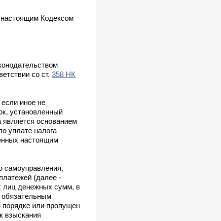
с настоящим Кодексом
аконодательством
етствии со ст.
358 НК
 если иное не
ок, установленный
а является основанием
по уплате налога
ренных настоящим
о самоуправления,
платежей (далее -
х лиц денежных сумм, в
о обязательным
м порядке или пропущен
к взыскания