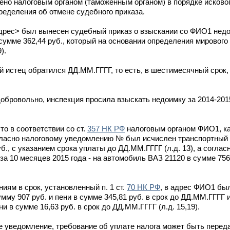
но налоговым органом (таможенным органом) в порядке исковог
ределения об отмене судебного приказа.
дрес> был вынесен судебный приказ о взыскании со ФИО1 недо
и в сумме 362,44 руб., который на основании определения мировог
).
 истец обратился ДД.ММ.ГГГГ, то есть, в шестимесячный срок
обровольно, инспекция просила взыскать недоимку за 2014-201
о в соответствии со ст.
357 НК РФ
налоговым органом ФИО1, к
огласно налоговому уведомлению № был исчислен транспортный 
б., с указанием срока уплаты до ДД.ММ.ГГГГ (л.д. 13), а соглас
 10 месяцев 2015 года - на автомобиль ВАЗ 21120 в сумме 756 
иям в срок, установленный п. 1 ст.
70 НК РФ
, в адрес ФИО1 бы
мму 907 руб. и пени в сумме 345,81 руб. в срок до ДД.ММ.ГГГГ
и в сумме 16,63 руб. в срок до ДД.ММ.ГГГГ (л.д. 15,19).
е уведомление, требование об уплате налога может быть перед