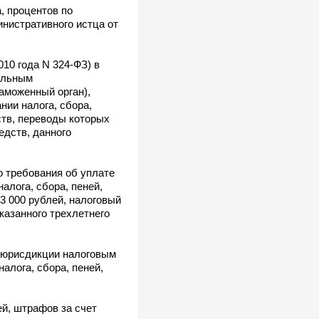
, процентов по
инистративного истца от
010 года N 324-ФЗ) в
альным
таможенный орган),
нии налога, сбора,
ств, переводы которых
дств, данного
го требования об уплате
алога, сбора, пеней,
3 000 рублей, налоговый
казанного трехлетнего
й юрисдикции налоговым
алога, сбора, пеней,
ей, штрафов за счет