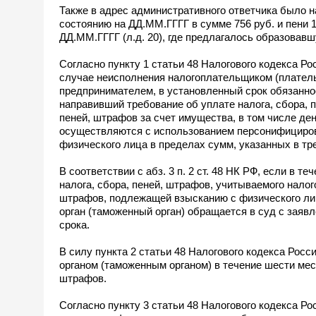
Также в адрес административного ответчика было н
состоянию на ДД.ММ.ГГГГ в сумме 756 руб. и пени 1
ДД.ММ.ГГГГ (л.д. 20), где предлагалось образовав
Согласно пункту 1 статьи 48 Налогового кодекса Ро
случае неисполнения налогоплательщиком (плател
предпринимателем, в установленный срок обязаннос
направивший требование об уплате налога, сбора, п
пеней, штрафов за счет имущества, в том числе де
осуществляются с использованием персонифициров
физического лица в пределах сумм, указанных в тре
В соответствии с абз. 3 п. 2 ст. 48 НК РФ, если в 
налога, сбора, пеней, штрафов, учитываемого нало
штрафов, подлежащей взысканию с физического лица
орган (таможенный орган) обращается в суд с заяв
срока.
В силу пункта 2 статьи 48 Налогового кодекса Рос
органом (таможенным органом) в течение шести меся
штрафов.
Согласно пункту 3 статьи 48 Налогового кодекса Ро