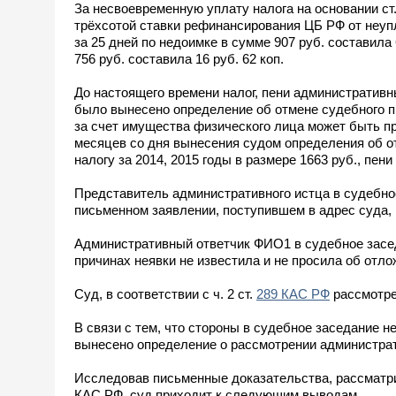
За несвоевременную уплату налога на основании ст
трёхсотой ставки рефинансирования ЦБ РФ от неуп
за 25 дней по недоимке в сумме 907 руб. составила
756 руб. составила 16 руб. 62 коп.
До настоящего времени налог, пени административ
было вынесено определение об отмене судебного при
за счет имущества физического лица может быть п
месяцев со дня вынесения судом определения об о
налогу за 2014, 2015 годы в размере 1663 руб., пени з
Представитель административного истца в судебно
письменном заявлении, поступившем в адрес суда, 
Административный ответчик ФИО1 в судебное засед
причинах неявки не известила и не просила об отло
Суд, в соответствии с ч. 2 ст.
289 КАС РФ
рассмотре
В связи с тем, что стороны в судебное заседание не
вынесено определение о рассмотрении администрат
Исследовав письменные доказательства, рассматри
КАС РФ, суд приходит к следующим выводам.