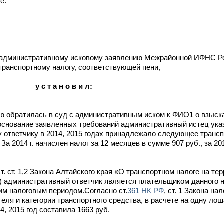
е:
 административному исковому заявлению Межрайонной ИФНС Р
транспортному налогу, соответствующей пени,
у с т а н о в и л:
 обратилась в суд с административным иском к ФИО1 о взыск
основание заявленных требований административный истец указ
ответчику в 2014, 2015 годах принадлежало следующее трансп
За 2014 г. начислен налог за 12 месяцев в сумме 907 руб., за 201
т. ст. 1,2 Закона Алтайского края «О транспортном налоге на те
 административный ответчик является плательщиком данного н
шим налоговым периодом.Согласно ст.
361 НК РФ
, ст. 1 Закона на
еля и категории транспортного средства, в расчете на одну л
4, 2015 год составила 1663 руб.