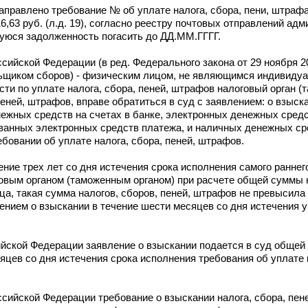
аправлено требование № об уплате налога, сбора, пени, штрафа
6,63 руб. (л.д. 19), согласно реестру почтовых отправлений адм
шуюся задолженность погасить до ДД.ММ.ГГГГ.
ссийской Федерации (в ред. Федерального закона от 29 ноября 2
ьщиком сборов) - физическим лицом, не являющимся индивиду
ти по уплате налога, сбора, пеней, штрафов налоговый орган (
еней, штрафов, вправе обратиться в суд с заявлением: о взыска
нежных средств на счетах в банке, электронных денежных сред
анных электронных средств платежа, и наличных денежных сре
бовании об уплате налога, сбора, пеней, штрафов.
течение трех лет со дня истечения срока исполнения самого ранне
говым органом (таможенным органом) при расчете общей суммы н
, такая сумма налогов, сборов, пеней, штрафов не превысила 
лением о взыскании в течение шести месяцев со дня истечения у
сийской Федерации заявление о взыскании подается в суд обще
цев со дня истечения срока исполнения требования об уплате н
ссийской Федерации требование о взыскании налога, сбора, пен