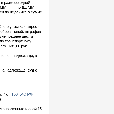
 в размере одной
Д.ММ.ГГГГ по ДД.ММ.ГГГГ
ней по недоимке в сумме
бного участка <адрес>
 сбора, пеней, штрафов
 не позднее шести
 по транспортному
сего 1685,86 руб.
извещён надлежаще, в
ена надлежаще, суд о
. 7 ст.
150 КАС РФ
)
становленных главой 15