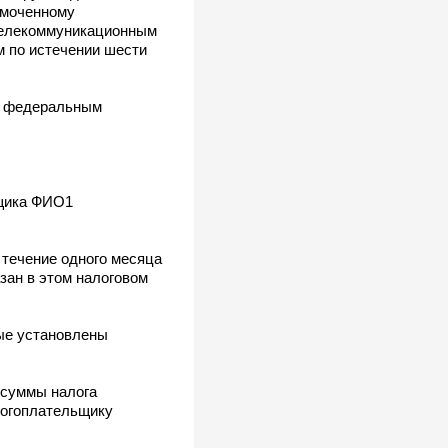
омоченному
 телекоммуникационным
м по истечении шести
но федеральным
ьщика ФИО1
 течение одного месяца
зан в этом налоговом
рые установлены
 суммы налога
алогоплательщику