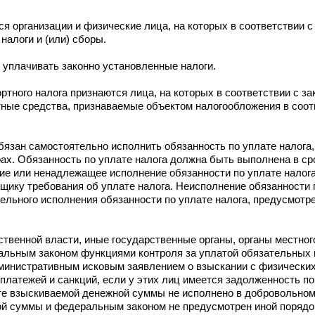
 организации и физические лица, на которых в соответствии 
налоги и (или) сборы.
 уплачивать законно установленные налоги.
тного налога признаются лица, на которых в соответствии с з
ные средства, признаваемые объектом налогообложения в соотв
бязан самостоятельно исполнить обязанность по уплате налога,
ах. Обязанность по уплате налога должна быть выполнена в ср
ние или ненадлежащее исполнение обязанности по уплате налог
щику требования об уплате налога. Неисполнение обязанности 
ельного исполнения обязанности по уплате налога, предусмот
ственной власти, иные государственные органы, органы местног
ральным законом функциями контроля за уплатой обязательных 
административным исковым заявлением о взыскании с физически
платежей и санкций, если у этих лиц имеется задолженность п
ате взыскиваемой денежной суммы не исполнено в добровольно
ой суммы и федеральным законом не предусмотрен иной порядо