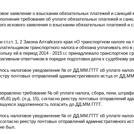
вое заявление о взыскании обязательных платежей и санкций 
исполнения требования об уплате обязательных платежей и сан
ого искового заявления о взыскании обязательных платежей и 
и ст.ст. 1, 2 Закона Алтайского края «О транспортном налоге на
ательщиком транспортного налога и обязана уплачивать его в р
ьку ей в период 2014 - 2015 г.г. принадлежало транспортное сре
тративным ответчиком в порядке подготовки дела к судебному р
сь налоговое уведомление № от ДД.ММ.ГГГГ об уплате налога з
еестру почтовых отправлений административного истца от ДД.ММ.Г
аправлено требование № об уплате налога, сбора, пени, штрафа
45,81 руб. (л.д. 15), согласно реестру почтовых отправлений а
вавшуюся задолженность погасить до ДД.ММ.ГГГГ.
сь налоговое уведомление № от ДД.ММ.ГГГГ об уплате налога з
, согласно реестру почтовых отправлений административного ист
не был.