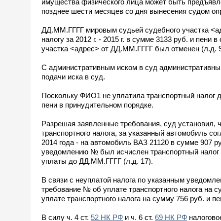
имущества физического лица может быть предъявле
позднее шести месяцев со дня вынесения судом оп
ДД.ММ.ГГГГ мировым судьей судебного участка <а
налогу за 2012 г. - 2015 г. в сумме 3133 руб. и пен
участка <адрес> от ДД.ММ.ГГГГ был отменен (л.д. 9
С административным иском в суд административный
подачи иска в суд.
Поскольку ФИО1 не уплатила транспортный налог д
пени в принудительном порядке.
Разрешая заявленные требования, суд установил, чт
транспортного налога, за указанный автомобиль с
2014 года - на автомобиль ВАЗ 21120 в сумме 907 ру
уведомлению № был исчислен транспортный налог за
уплаты до ДД.ММ.ГГГГ (л.д. 17).
В связи с неуплатой налога по указанным уведомлен
требование № об уплате транспортного налога на су
уплате транспортного налога на сумму 756 руб. и пен
В силу ч. 4 ст.
52 НК РФ
и ч. 6 ст.
69 НК РФ
налогово