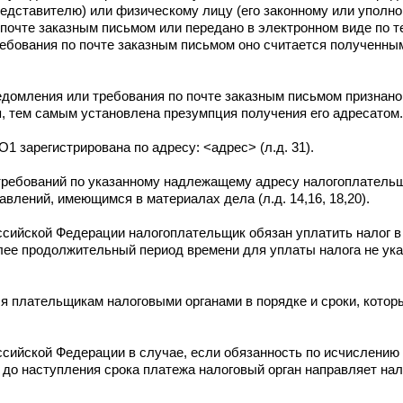
редставителю) или физическому лицу (его законному или уполн
о почте заказным письмом или передано в электронном виде по
ребования по почте заказным письмом оно считается полученны
ведомления или требования по почте заказным письмом призна
 тем самым установлена презумпция получения его адресатом.
зарегистрирована по адресу: <адрес> (л.д. 31).
требований по указанному надлежащему адресу налогоплател
влений, имеющимся в материалах дела (л.д. 14,16, 18,20).
ссийской Федерации налогоплательщик обязан уплатить налог в
лее продолжительный период времени для уплаты налога не ука
я плательщикам налоговыми органами в порядке и сроки, кото
ссийской Федерации в случае, если обязанность по исчислению
ей до наступления срока платежа налоговый орган направляет н