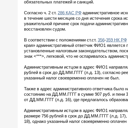
обязательных платежей и санкций.
Согласно ч. 2 ст.
286 КАС РФ
административное иско
в течение шести месяцев со дня истечения срока 
уважительной причине срок подачи административн
восстановлен судом.
В соответствии с положениями ст.ст.
356
-
359 НК РФ
края» административный ответчик ФИО1 является пл
установленные налоговым законодательством, поскол
знак <***>, легковой, что не оспаривалось админис
Административным истцом в адрес ФИО1 направляло
рублей в срок до ДД.ММ.ГГГГ (л.д. 13), согласно р
указанный налог своевременно оплачен не был.
Также в адрес административного ответчика было н
состоянию на ДД.ММ.ГГГГ в сумме 907 руб. и пени 3
от ДД.ММ.ГГГГ (л.д. 16), где предлагалось образо
Административным истцом в адрес ФИО1 направляло
размере 756 рублей в срок до ДД.ММ.ГГГГ (л.д. 17)
18), однако указанный налог своевременно оплачен 