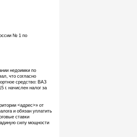
оссии № 1 по
ании недоимки по
ал, что согласно
ортное средство: ВАЗ
5 г. начислен налог за
рритории <адрес>» от
алога и обязан уплатить
логовые ставки
ошадиную силу мощности