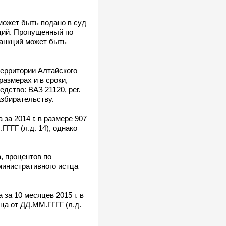
может быть подано в суд
кций. Пропущенный по
санкций может быть
 территории Алтайского
азмерах и в сроки,
дство: ВАЗ 21120, рег.
азбирательству.
а 2014 г. в размере 907
ГГГ (л.д. 14), однако
, процентов по
дминистративного истца
а 10 месяцев 2015 г. в
ца от ДД.ММ.ГГГГ (л.д.