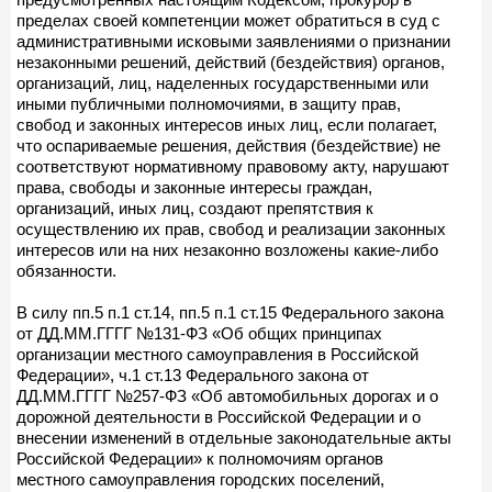
пределах своей компетенции может обратиться в суд с
административными исковыми заявлениями о признании
незаконными решений, действий (бездействия) органов,
организаций, лиц, наделенных государственными или
иными публичными полномочиями, в защиту прав,
свобод и законных интересов иных лиц, если полагает,
что оспариваемые решения, действия (бездействие) не
соответствуют нормативному правовому акту, нарушают
права, свободы и законные интересы граждан,
организаций, иных лиц, создают препятствия к
осуществлению их прав, свобод и реализации законных
интересов или на них незаконно возложены какие-либо
обязанности.
В силу пп.5 п.1 ст.14, пп.5 п.1 ст.15 Федерального закона
от ДД.ММ.ГГГГ №131-ФЗ «Об общих принципах
организации местного самоуправления в Российской
Федерации», ч.1 ст.13 Федерального закона от
ДД.ММ.ГГГГ №257-ФЗ «Об автомобильных дорогах и о
дорожной деятельности в Российской Федерации и о
внесении изменений в отдельные законодательные акты
Российской Федерации» к полномочиям органов
местного самоуправления городских поселений,