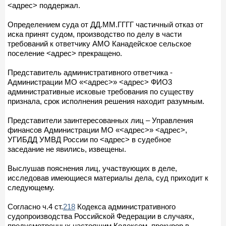
<адрес> поддержал.
Определением суда от ДД.ММ.ГГГГ частичный отказ от
иска принят судом, производство по делу в части
требований к ответчику АМО Канадейское сельское
поселение <адрес> прекращено.
Представитель административного ответчика -
Администрации МО «<адрес>» <адрес> ФИО3
административные исковые требования по существу
признала, срок исполнения решения находит разумным.
Представители заинтересованных лиц – Управления
финансов Администрации МО «<адрес>» <адрес>,
УГИБДД УМВД России по <адрес> в судебное
заседание не явились, извещены.
Выслушав пояснения лиц, участвующих в деле,
исследовав имеющиеся материалы дела, суд приходит к
следующему.
Согласно ч.4 ст.
218
Кодекса административного
судопроизводства Российской Федерации в случаях,
предусмотренных настоящим Кодексом, прокурор в