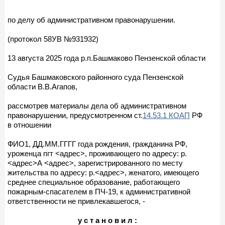
по делу об административном правонарушении.
(протокол 58УВ №931932)
13 августа 2025 года р.п.Башмаково Пензенской области
Судья Башмаковского районного суда Пензенской
области В.В.Агапов,
рассмотрев материалы дела об административном
правонарушении, предусмотренном ст.
14.53.1 КОАП
РФ
в отношении
ФИО1, ДД.ММ.ГГГГ года рождения, гражданина РФ,
уроженца пгт <адрес>, проживающего по адресу: р.
<адрес>А <адрес>, зарегистрированного по месту
жительства по адресу: р.<адрес>, женатого, имеющего
среднее специальное образование, работающего
пожарным-спасателем в ПЧ-19, к административной
ответственности не привлекавшегося, -
у с т а н о в и л :