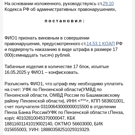
На основании изложенного, руководствуясь ст.
29.10
Кодекса РФ об административных правонарушениях,
п о с т а н о в и л :
ФИО1 признать виновным в совершении
правонарушения, предусмотренного ст.
14.53.1 КОАП
РФ
и подвергнуть наказанию в виде штрафа в размере 17
000(семнадцать тысяч) рублей.
Табачные изделия в количестве 17 блок, изъятые
16.05.2025 у ФИО1 – конфисковать.
Разъяснить ФИО1, что штраф ему необходимо уплатить
на счет: УФК по Пензенской области(УМВД по
Пензенской области, ОМВД России по Башмаковскому
району Пензенской области), ИНН <***>, КПП 583601001,
счет получателя 03100643000000015500 в отделении
Пенза Банка России/УФК по Пензенской области г.Пенза,
кор/с 40102810045370000047, КБК
18811601141019002140, ОКТМО 56603000, БИК
015655003, УИН: 18880358251029319329.