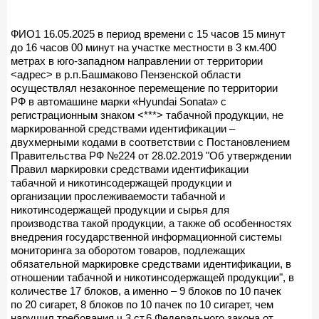
ФИО1 16.05.2025 в период времени с 15 часов 15 минут
до 16 часов 00 минут на участке местности в 3 км.400
метрах в юго-западном направлении от территории
<адрес> в р.п.Башмаково Пензенской области
осуществлял незаконное перемещение по территории
РФ в автомашине марки «Hyundai Sonata» с
регистрационным знаком <***> табачной продукции, не
маркированной средствами идентификации –
двухмерными кодами в соответствии с Постановлением
Правительства РФ №224 от 28.02.2019 "Об утверждении
Правил маркировки средствами идентификации
табачной и никотинсодержащей продукции и
организации прослеживаемости табачной и
никотинсодержащей продукции и сырья для
производства такой продукции, а также об особенностях
внедрения государственной информационной системы
мониторинга за оборотом товаров, подлежащих
обязательной маркировке средствами идентификации, в
отношении табачной и никотинсодержащей продукции", в
количестве 17 блоков, а именно – 9 блоков по 10 пачек
по 20 сигарет, 8 блоков по 10 пачек по 10 сигарет, чем
нарушил требования ч.3 ст.6 Федерального закона от