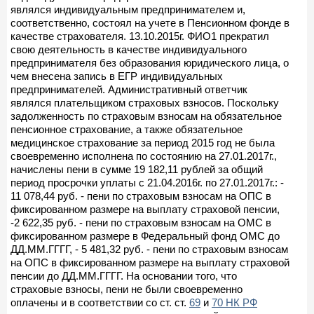
являлся индивидуальным предпринимателем и,
соответственно, состоял на учете в Пенсионном фонде в
качестве страхователя. 13.10.2015г. ФИО1 прекратил
свою деятельность в качестве индивидуального
предпринимателя без образования юридического лица, о
чем внесена запись в ЕГР индивидуальных
предпринимателей. Административный ответчик
являлся плательщиком страховых взносов. Поскольку
задолженность по страховым взносам на обязательное
пенсионное страхование, а также обязательное
медицинское страхование за период 2015 год не была
своевременно исполнена по состоянию на 27.01.2017г.,
начислены пени в сумме 19 182,11 рублей за общий
период просрочки уплаты с 21.04.2016г. по 27.01.2017г.: -
11 078,44 руб. - пени по страховым взносам на ОПС в
фиксированном размере на выплату страховой пенсии,
-2 622,35 руб. - пени по страховым взносам на ОМС в
фиксированном размере в Федеральный фонд ОМС до
ДД.ММ.ГГГГ, - 5 481,32 руб. - пени по страховым взносам
на ОПС в фиксированном размере на выплату страховой
пенсии до ДД.ММ.ГГГГ. На основании того, что
страховые взносы, пени не были своевременно
оплачены и в соответствии со ст. ст.
69
и
70 НК РФ