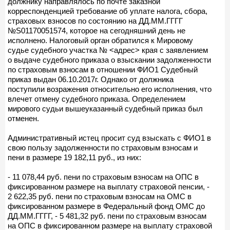
должнику направлялось по почте заказной
корреспонденцией требование об уплате налога, сбора,
страховых взносов по состоянию на ДД.ММ.ГГГГ
№S01170051574, которое на сегодняшний день не
исполнено. Налоговый орган обратился к Мировому
судье судебного участка № <адрес> края с заявлением
о выдаче судебного приказа о взыскании задолженности
по страховым взносам в отношении ФИО1 Судебный
приказ выдан 06.10.2017г. Однако от должника
поступили возражения относительно его исполнения, что
влечет отмену судебного приказа. Определением
мирового судьи вышеуказанный судебный приказ был
отменен.
Административный истец просит суд взыскать с ФИО1 в
свою пользу задолженности по страховым взносам и
пени в размере 19 182,11 руб., из них:
- 11 078,44 руб. пени по страховым взносам на ОПС в
фиксированном размере на выплату страховой пенсии, -
2 622,35 руб. пени по страховым взносам на ОМС в
фиксированном размере в Федеральный фонд ОМС до
ДД.ММ.ГГГГ, - 5 481,32 руб. пени по страховым взносам
на ОПС в фиксированном размере на выплату страховой