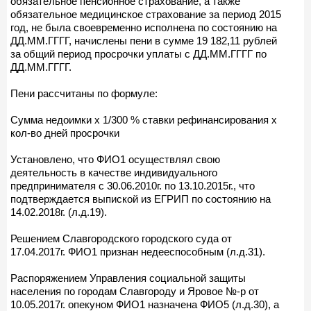
обязательное пенсионное страхование, а также
обязательное медицинское страхование за период 2015
год, не была своевременно исполнена по состоянию на
ДД.ММ.ГГГГ, начислены пени в сумме 19 182,11 рублей
за общий период просрочки уплаты с ДД.ММ.ГГГГ по
ДД.ММ.ГГГГ.
Пени рассчитаны по формуле:
Сумма недоимки х 1/300 % ставки рефинансирования х
кол-во дней просрочки
Установлено, что ФИО1 осуществлял свою
деятельность в качестве индивидуального
предпринимателя с 30.06.2010г. по 13.10.2015г., что
подтверждается выпиской из ЕГРИП по состоянию на
14.02.2018г. (л.д.19).
Решением Славгородского городского суда от
17.04.2017г. ФИО1 признан недееспособным (л.д.31).
Распоряжением Управления социальной защиты
населения по городам Славгороду и Яровое №-р от
10.05.2017г. опекуном ФИО1 назначена ФИО5 (л.д.30), а