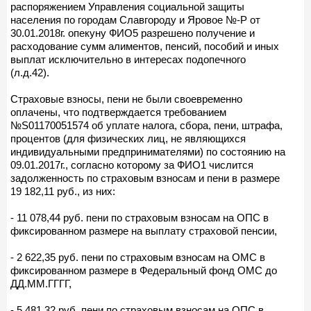
распоряжением Управления социальной защиты
населения по городам Славгороду и Яровое №-Р от
30.01.2018г. опекуну ФИО5 разрешено получение и
расходование сумм алиментов, пенсий, пособий и иных
выплат исключительно в интересах подопечного
(л.д.42).
Страховые взносы, пени не были своевременно
оплачены, что подтверждается требованием
№S01170051574 об уплате налога, сбора, пени, штрафа,
процентов (для физических лиц, не являющихся
индивидуальными предпринимателями) по состоянию на
09.01.2017г., согласно которому за ФИО1 числится
задолженность по страховым взносам и пени в размере
19 182,11 руб., из них:
- 11 078,44 руб. пени по страховым взносам на ОПС в
фиксированном размере на выплату страховой пенсии,
- 2 622,35 руб. пени по страховым взносам на ОМС в
фиксированном размере в Федеральный фонд ОМС до
ДД.ММ.ГГГГ,
- 5 481,32 руб. пени по страховым взносам на ОПС в