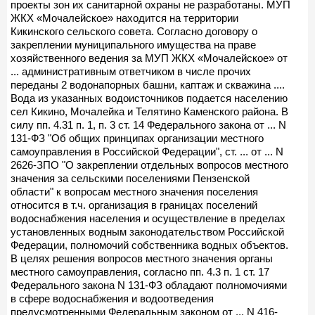
проекты зон их санитарной охраны не разработаны. МУП
ЖКХ «Мочалейское» находится на территории
Кикинского сельского совета. Согласно договору о
закреплении муниципального имущества на праве
хозяйственного ведения за МУП ЖКХ «Мочалейское» от
... административным ответчиком в числе прочих
переданы 2 водонапорных башни, каптаж и скважина ....
Вода из указанных водоисточников подается населению
сел Кикино, Мочалейка и Телятино Каменского района. В
силу пп. 4.31 п. 1, п. 3 ст. 14 Федерального закона от ... N
131-ФЗ "Об общих принципах организации местного
самоуправления в Российской Федерации", ст. ... от ... N
2626-ЗПО "О закреплении отдельных вопросов местного
значения за сельскими поселениями Пензенской
области" к вопросам местного значения поселения
относится в т.ч. организация в границах поселений
водоснабжения населения и осуществление в пределах
установленных водным законодательством Российской
Федерации, полномочий собственника водных объектов.
В целях решения вопросов местного значения органы
местного самоуправления, согласно пп. 4.3 п. 1 ст. 17
Федерального закона N 131-ФЗ обладают полномочиями
в сфере водоснабжения и водоотведения
предусмотренными Федеральным законом от ... N 416-