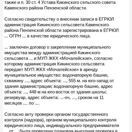
также и п. 30 ст. 4 Устава Кикинского сельского совета
Каменского района Пензенской области.
Согласно свидетельству о внесении записи в ЕГРЮЛ
администрация Кикинского сельсовета Каменского
района Пензенской области зарегистрирована в ЕГРЮЛ
... ОГРН ... в качестве юридического лица.
... заключен договор о закреплении муниципального
имущества между администрацией Кикинского
сельсовета ... и МУП ЖКХ «Мочалейское», согласно
которому администрация Кикинского сельсовета
передает МУП ЖКХ «Мочалейское» в аренду
муниципальное имущество: водонапорную башню,
скважину ..., адрес объекта: ..., 555 м. на юго-запад от
здания администрации; водонапорную башню, адрес
объекта: ..., 448 м на юго-восток от здания школы;
резервуар, адрес объекта: ...-оч, ..., сроком на 11
месяцев .... по ....
Согласно акту проверки органом государственного
контроля (надзора), органом муниципального контроля
юридического лица, индивидуального предпринимателя
... от ... была проведена плановая выездная проверка в