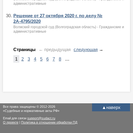
административные
30.
Решение от 27 октября 2020 г. по делу №
2А-4795/2020
Волжский городской суд (Волгоградская область) - Гражданские и
административные
Страницы
← предыдущая
следующая
→
1
2
3
4
5
6
7
8
…
Все права защищены © 2012-2026
▲
наверх
«Судебные и нормативные акты РФ»
Email для связи
support@sudact.ru
О проекте
|
Политика в отношении обработки ПД