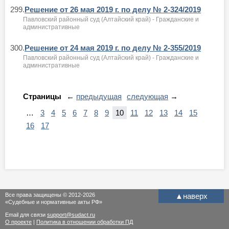
299.
Решение от 26 мая 2019 г. по делу № 2-324/2019
Павловский районный суд (Алтайский край) - Гражданские и
административные
300.
Решение от 24 мая 2019 г. по делу № 2-355/2019
Павловский районный суд (Алтайский край) - Гражданские и
административные
Страницы
←
предыдущая
следующая
→
…
3
4
5
6
7
8
9
10
11
12
13
14
15
16
17
Все права защищены © 2012-2026
▲
наверх
«Судебные и нормативные акты РФ»
Email для связи
support@sudact.ru
О проекте
|
Политика в отношении обработки ПД