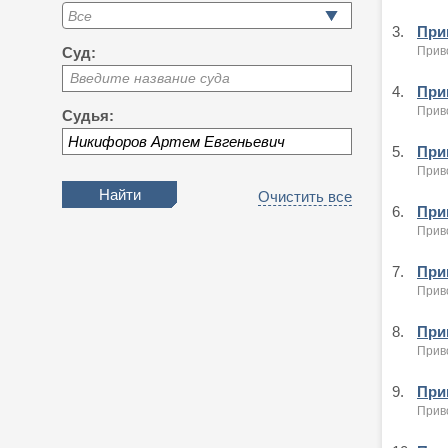
3.
Приг
Приво
Суд:
Введите название суда
4.
Приг
Приво
Судья:
5.
Приг
Приво
Очистить все
6.
Приг
Приво
7.
Приг
Приво
8.
Приг
Приво
9.
Приг
Приво