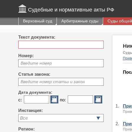
Судебные и нормативные акты РФ
Верховный суд
Арбитражные суды
Суды общей
Текст документа:
Ни
Судь
Номер:
Приво
Введите номер
Пос
Статья закона:
Введите номер статьи и закон
Дата документа:
с:
по:
1.
Приг
Инстанция:
Приво
Все
2.
Приг
Регион:
Приво