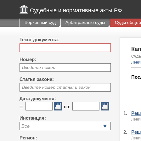
Судебные и нормативные акты РФ
Верховный суд
Арбитражные суды
Суды общей
Текст документа:
Ка
Судь
Номер:
Ленин
Введите номер
Пос
Статья закона:
Введите номер статьи и закон
Дата документа:
с:
по:
1.
Реше
Инстанция:
Ленин
Все
2.
Реше
Регион:
Ленин