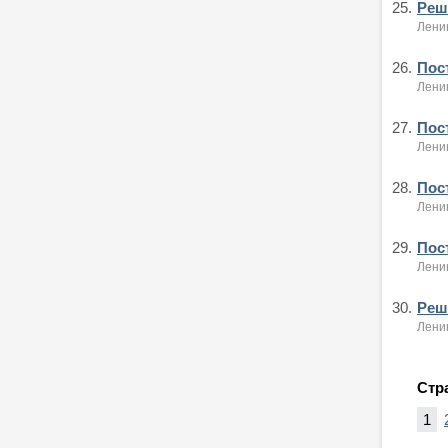
25.
Реше
Лени
26.
Пост
Лени
27.
Пост
Лени
28.
Пост
Лени
29.
Пост
Лени
30.
Реше
Ленин
Стр
1