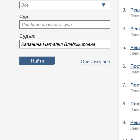
3.
Реше
Ленин
Суд:
Введите название суда
4.
Реше
Ленин
Судья:
5.
Реше
Ленин
Очистить все
6.
Пост
Лени
7.
Пост
Лени
8.
Пост
Лени
9.
Реше
Ленин