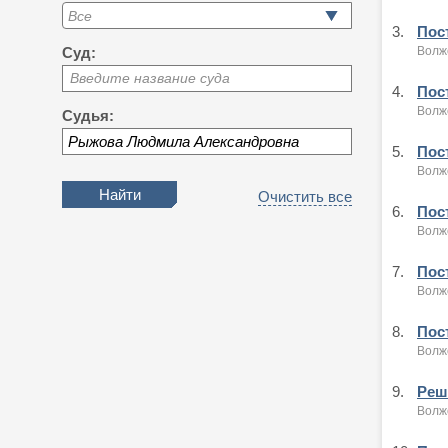
3.
Пост
Волжс
Суд:
Введите название суда
4.
Пост
Волжс
Судья:
5.
Пост
Волжс
Очистить все
6.
Пост
Волжс
7.
Пост
Волжс
8.
Пост
Волжс
9.
Реше
Волжс