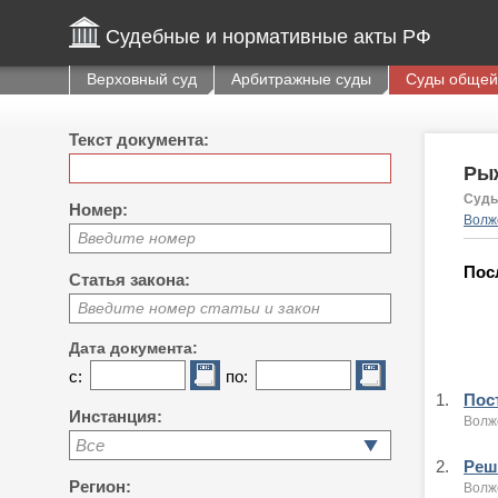
Судебные и нормативные акты РФ
Верховный суд
Арбитражные суды
Суды общей
Текст документа:
Ры
Судь
Номер:
Волжс
Введите номер
Пос
Статья закона:
Введите номер статьи и закон
Дата документа:
с:
по:
1.
Пост
Инстанция:
Волжс
Все
2.
Реше
Регион:
Волжс