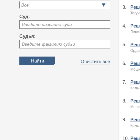
3.
Реше
Тогуч
Суд:
Введите название суда
4.
Реше
Ленин
Судья:
Введите фамилию судьи
5.
Реше
Орды
Очистить все
6.
Реше
Мошк
7.
Реше
Колы
8.
Реше
Мошк
9.
Реше
Колы
10.
Реше