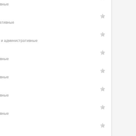
ивные
ративные
е и административные
ивные
ивные
ивные
ивные