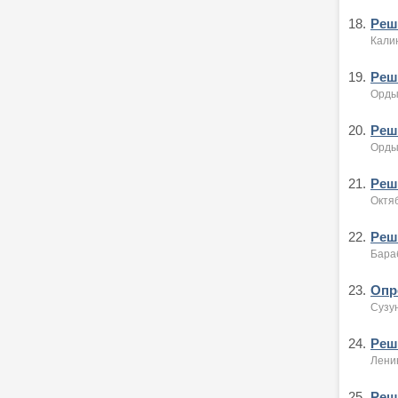
18.
Реше
Калин
19.
Реше
Орды
20.
Реше
Орды
21.
Реше
Октяб
22.
Реше
Бара
23.
Опре
Сузу
24.
Реше
Ленин
25.
Реше