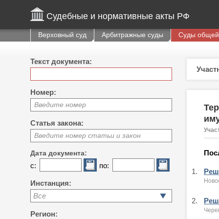
Судебные и нормативные акты РФ
Верховный суд
Арбитражные суды
Суды общей
Текст документа:
Участ
Номер:
Введите номер
Тер
им
Статья закона:
Учас
Введите номер статьи и закон
Пос
Дата документа:
с:
по:
1.
Реше
Ново
Инстанция:
Все
2.
Реше
Чере
Регион: