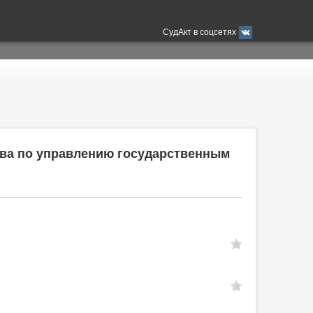
СудАкт в соцсетях
тва по управлению государственным