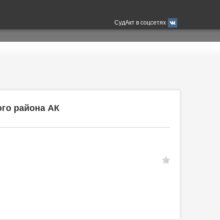
СудАкт в соцсетях
го района АК