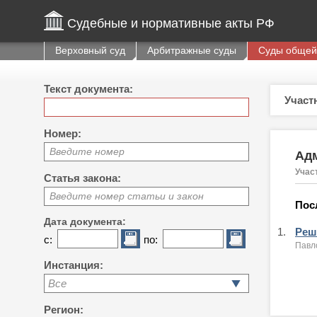
Судебные и нормативные акты РФ
Верховный суд
Арбитражные суды
Суды общей
Текст документа:
Участ
Номер:
Введите номер
Адм
Учас
Статья закона:
Введите номер статьи и закон
Пос
Дата документа:
1.
Реше
с:
по:
Павло
Инстанция:
Все
Регион: