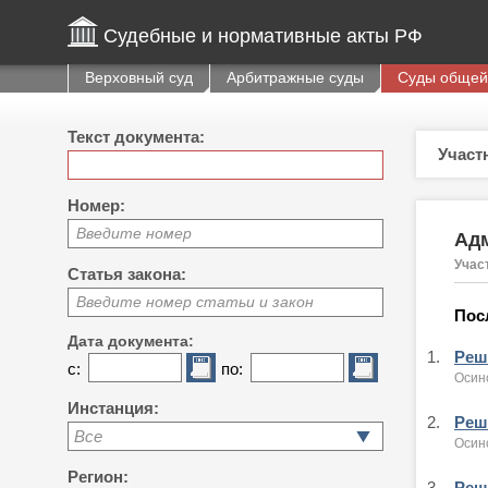
Судебные и нормативные акты РФ
Верховный суд
Арбитражные суды
Суды общей
Текст документа:
Участ
Номер:
Введите номер
Адм
Учас
Статья закона:
Введите номер статьи и закон
Пос
Дата документа:
1.
Реше
с:
по:
Осин
Инстанция:
2.
Реше
Все
Осин
Регион:
3.
Реше