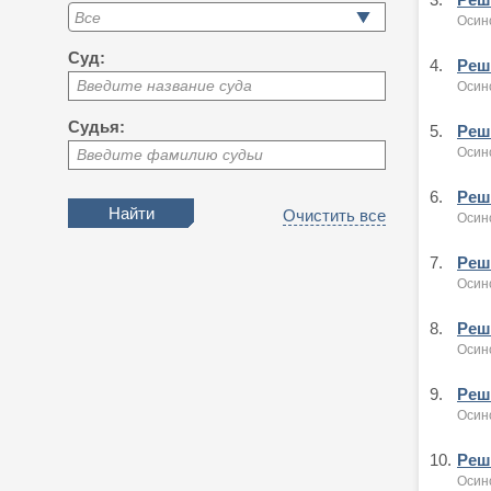
Осин
Суд:
4.
Реше
Введите название суда
Осин
Судья:
5.
Реше
Осин
Введите фамилию судьи
6.
Реше
Очистить все
Осин
7.
Реше
Осин
8.
Реше
Осин
9.
Реше
Осин
10.
Реше
Осин