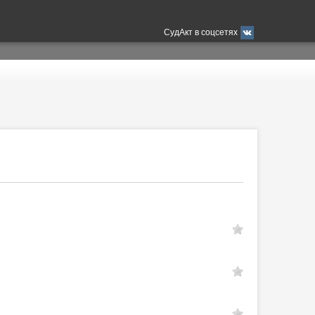
СудАкт в соцсетях