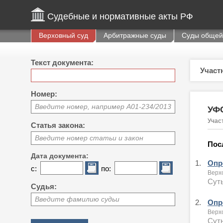
Судебные и нормативные акты РФ
Верховный суд
Арбитражные суды
Суды общей
Текст документа:
Участ
Номер:
Введите номер, например А01-234/2013
УФ
Учас
Статья закона:
Введите номер статьи и закон
Пос
Дата документа:
1.
Опре
с:
по:
Верх
Суть
Судья:
Введите фамилию судьи
2.
Опре
Верх
Суть