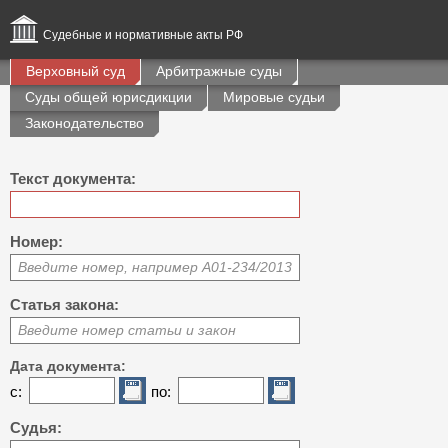
Судебные и нормативные акты РФ
Верховный суд
Арбитражные суды
Суды общей юрисдикции
Мировые судьи
Законодательство
Текст документа:
Номер:
Введите номер, например А01-234/2013
Статья закона:
Введите номер статьи и закон
Дата документа:
с:
по:
Судья: