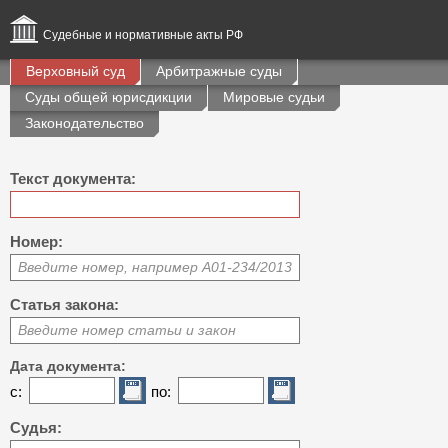
Судебные и нормативные акты РФ
Верховный суд
Арбитражные суды
Суды общей юрисдикции
Мировые судьи
Законодательство
Текст документа:
Номер:
Введите номер, например А01-234/2013
Статья закона:
Введите номер статьи и закон
Дата документа:
с:
по:
Судья: